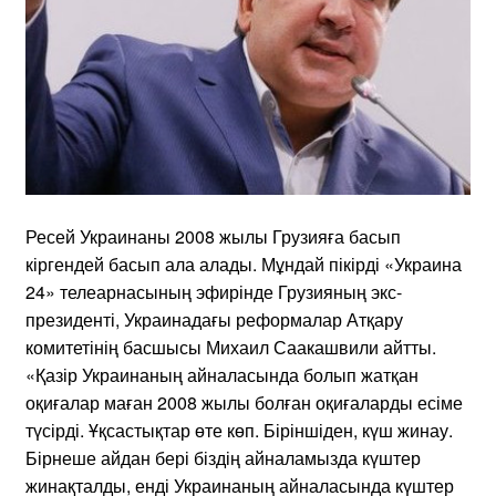
Ресей Украинаны 2008 жылы Грузияға басып
кіргендей басып ала алады. Мұндай пікірді «Украина
24» телеарнасының эфирінде Грузияның экс-
президенті, Украинадағы реформалар Атқару
комитетінің басшысы Михаил Саакашвили айтты.
«Қазір Украинаның айналасында болып жатқан
оқиғалар маған 2008 жылы болған оқиғаларды есіме
түсірді. Ұқсастықтар өте көп. Біріншіден, күш жинау.
Бірнеше айдан бері біздің айналамызда күштер
жинақталды, енді Украинаның айналасында күштер