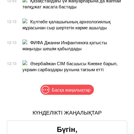
Қазақстандағы үй жануарларына да жаппай
12:53
төлқұжат жасата бастады
Күлтөбе қалашығының археологиялық
12:13
мұрасынан сыр шертетін көрме ашылды
ФИФА Джанни Инфантиноға қатысты
12:13
маңызды шешім қабылдады
Әзербайжан СІМ басшысы Киевке барып,
12:13
украин сарбаздары рухына тағзым етті
Басқа жаңалықтар
КҮНДЕЛІКТІ ЖАҢАЛЫҚТАР
Бүгін,