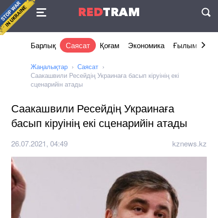
Келісімі
RED
TRAM
П
Барлық
Саясат
Қоғам
Экономика
Ғылым және 
Жаңалықтар
Саясат
Саакашвили Ресейдің Украинаға басып кіруінің екі
сценарийін атады
Саакашвили Ресейдің Украинаға
басып кіруінің екі сценарийін атады
26.07.2021, 04:49
kznews.kz