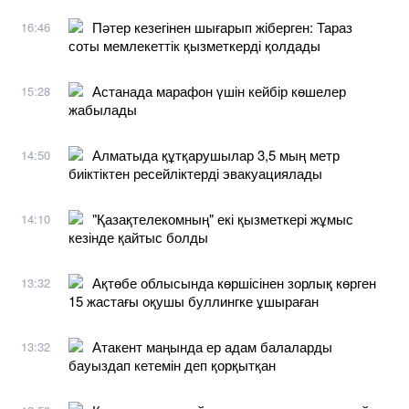
Пәтер кезегінен шығарып жіберген: Тараз
16:46
соты мемлекеттік қызметкерді қолдады
Астанада марафон үшін кейбір көшелер
15:28
жабылады
Алматыда құтқарушылар 3,5 мың метр
14:50
биіктіктен ресейліктерді эвакуациялады
"Қазақтелекомның" екі қызметкері жұмыс
14:10
кезінде қайтыс болды
Ақтөбе облысында көршісінен зорлық көрген
13:32
15 жастағы оқушы буллингке ұшыраған
Атакент маңында ер адам балаларды
13:32
бауыздап кетемін деп қорқытқан