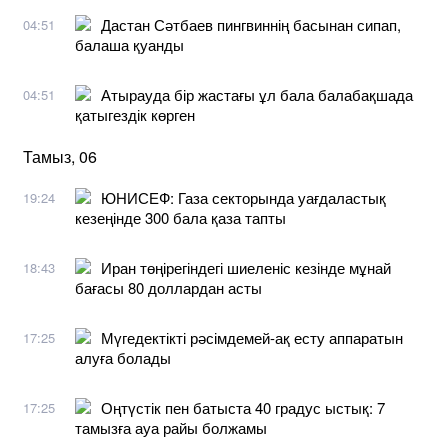
Дастан Сәтбаев пингвиннің басынан сипап,
04:51
балаша қуанды
Атырауда бір жастағы ұл бала балабақшада
04:51
қатыгездік көрген
Тамыз, 06
ЮНИСЕФ: Газа секторында уағдаластық
19:24
кезеңінде 300 бала қаза тапты
Иран төңірегіндегі шиеленіс кезінде мұнай
18:43
бағасы 80 доллардан асты
Мүгедектікті рәсімдемей-ақ есту аппаратын
17:25
алуға болады
Оңтүстік пен батыста 40 градус ыстық: 7
17:25
тамызға ауа райы болжамы