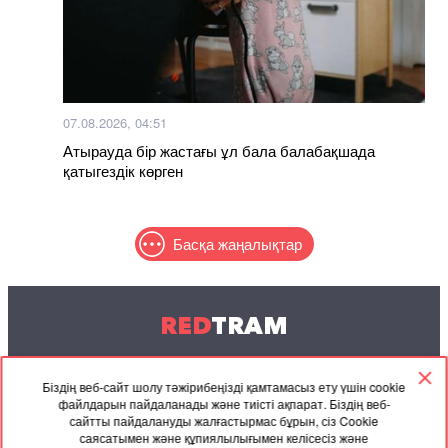
07.08.2026, 04:51
Атырауда бір жастағы ұл бала балабақшада
қатыгездік көрген
Басқа жаңалықтар
RED
TRAM
© 2004-2026 Redtram, Ltd.
Біздің веб-сайт шолу тәжірибеңізді қамтамасыз ету үшін cookie
файлдарын пайдаланады және тиісті ақпарат. Біздің веб-
Ынтымақтастық
Мұрағат
Байланысу
сайтты пайдалануды жалғастырмас бұрын, сіз Cookie
саясатымен және құпиялылығымен келісесіз және