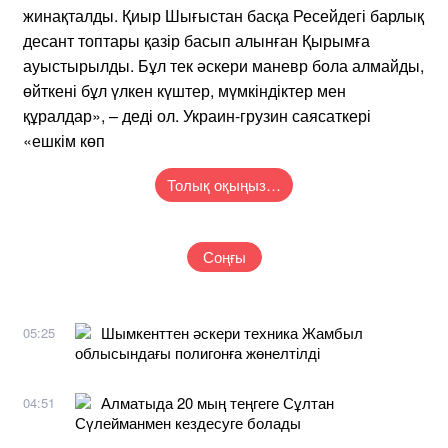
жинақталды. Қиыр Шығыстан басқа Ресейдегі барлық
десант топтары қазір басып алынған Қырымға
ауыстырылды. Бұл тек әскери маневр бола алмайды,
өйткені бұл үлкен күштер, мүмкіндіктер мен
құралдар», – деді ол. Украин-грузин саясаткері
«ешкім көп
Толық оқыңыз…
Соңғы
Шымкенттен әскери техника Жамбыл
05:25
облысындағы полигонға жөнелтілді
Алматыда 20 мың теңгеге Сұлтан
04:51
Сүлейманмен кездесуге болады