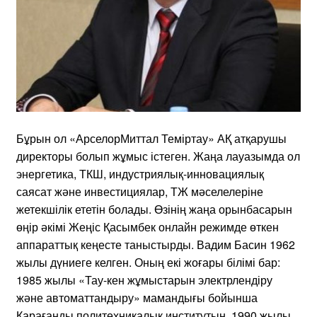
Бұрын ол «АрселорМиттал Теміртау» АҚ атқарушы
директоры болып жұмыс істеген. Жаңа лауазымда ол
энергетика, ТКШ, индустриялық-инновациялық
саясат және инвестициялар, ТЖ мәселелеріне
жетекшілік ететін болады. Өзінің жаңа орынбасарын
өңір әкімі Жеңіс Қасымбек онлайн режимде өткен
аппараттық кеңесте таныстырды. Вадим Басин 1962
жылы дүниеге келген. Оның екі жоғары білімі бар:
1985 жылы «Тау-кен жұмыстарын электрлендіру
және автоматтандыру» мамандығы бойынша
Қарағанды политехникалық институтын, 1990 жылы