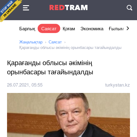
Келісімі
RED
TRAM
П
Барлық
Саясат
Қоғам
Экономика
Ғылым және 
Жаңалықтар
Саясат
Қарағанды облысы әкімінің орынбасары тағайындалды
Қарағанды облысы әкімінің
орынбасары тағайындалды
26.07.2021, 05:55
turkystan.kz