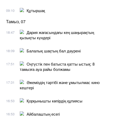
Құтыршақ
09:10
Тамыз, 07
Дария жағасындағы кең шаңырақтың
18:47
қызықты күндері
Балалық шақтың бал дәурені
18:09
Оңтүстік пен батыста қатты ыстық: 8
17:51
тамызға ауа райы болжамы
Әжеміздің тәртібі және ұмытылмас кино
17:31
кештері
Қорқынышты көпірдің құпиясы
16:53
Айбалаштың есегі
16:53