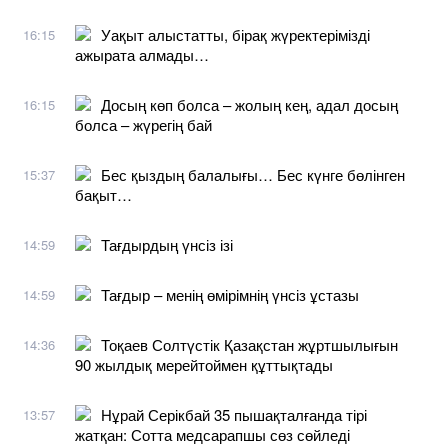
Уақыт алыстатты, бірақ жүректерімізді
16:15
ажырата алмады…
Досың көп болса – жолың кең, адал досың
16:15
болса – жүрегің бай
Бес қыздың балалығы… Бес күнге бөлінген
15:37
бақыт…
Тағдырдың үнсіз ізі
14:59
Тағдыр – менің өмірімнің үнсіз ұстазы
14:59
Тоқаев Солтүстік Қазақстан жұртшылығын
14:36
90 жылдық мерейтоймен құттықтады
Нұрай Серікбай 35 пышақталғанда тірі
13:57
жатқан: Сотта медсарапшы сөз сөйледі