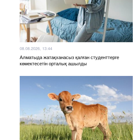
08.08.2026, 13:44
Алматыда жатақханасыз қалған студенттерге
көмектесетін орталық ашылды