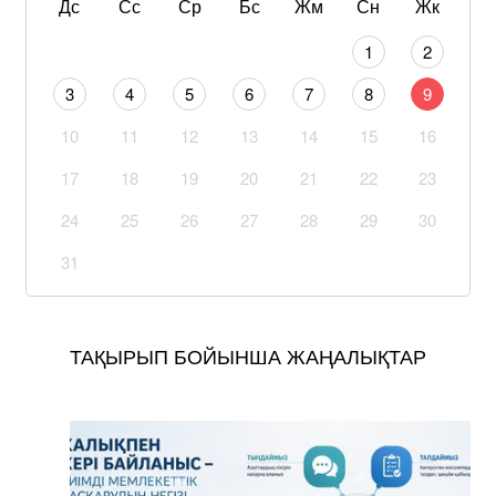
Дс
Сс
Ср
Бс
Жм
Сн
Жк
1
2
3
4
5
6
7
8
9
10
11
12
13
14
15
16
17
18
19
20
21
22
23
24
25
26
27
28
29
30
31
ТАҚЫРЫП БОЙЫНША ЖАҢАЛЫҚТАР