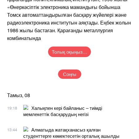
«Өнеркәсіптік электроника мамандығы бойынша
Томск автоматтандырылған басқару жүйелері және
радиоэлектроника институтын аяқтады. Еңбек жолын
1986 жылы бастаған. Қарағанды металлургия
комбинатында
Толық оқыңыз…
Соңғы
Тамыз, 08
Халықпен кері байланыс – тиімді
19:18
мемлекеттік басқарудың негізі
Алматыда жатақханасыз қалған
13:44
студенттерге көмектесетін орталық ашылды