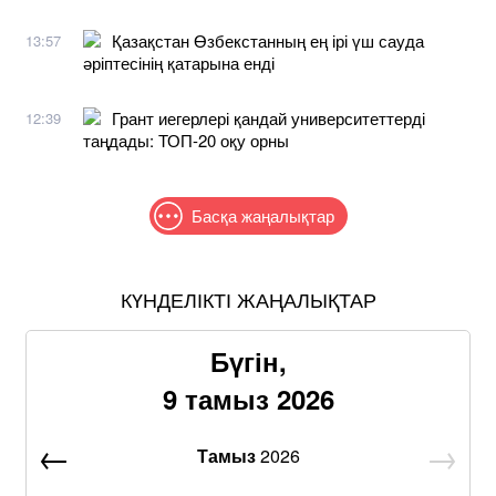
Қазақстан Өзбекстанның ең ірі үш сауда
13:57
әріптесінің қатарына енді
Грант иегерлері қандай университеттерді
12:39
таңдады: ТОП-20 оқу орны
Басқа жаңалықтар
КҮНДЕЛІКТІ ЖАҢАЛЫҚТАР
Бүгін,
9 тамыз 2026
Тамыз
2026