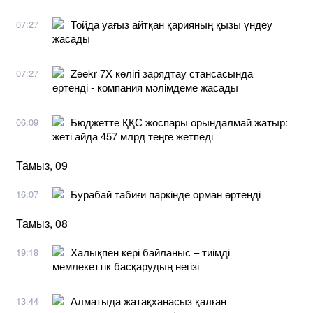
Тойда уағыз айтқан қарияның қызы үндеу
07:27
жасады
Zeekr 7X көлігі зарядтау стансасында
07:27
өртенді - компания мәлімдеме жасады
Бюджетте ҚҚС жоспары орындалмай жатыр:
06:09
жеті айда 457 млрд теңге жетпеді
Тамыз, 09
Бурабай табиғи паркінде орман өртенді
16:07
Тамыз, 08
Халықпен кері байланыс – тиімді
19:18
мемлекеттік басқарудың негізі
Алматыда жатақханасыз қалған
13:44