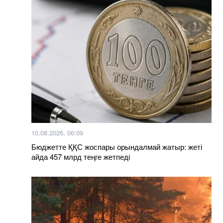
10.08.2026, 06:09
Бюджетте ҚҚС жоспары орындалмай жатыр: жеті
айда 457 млрд теңге жетпеді