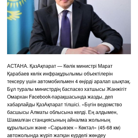
АСТАНА. ҚазАқпарат — Көлік министрі Марат
Қарабаев көлік инфрақұрылымы объектілерін
тексеру үшін автомобильмен 4 өңірді аралап шықпақ.
Бұл туралы министрдің баспасөз хатшысы Жанжігіт
Омархан Facebook-парақшасында жазды, деп
хабарлайды ҚазАқпарат тілшісі. «Бүгін ведомство
басшысы Алматы облысына келді. Ең алдымен,
Шамалған станциясының айналма жолының
құрылысын және «Сарыөзек – Көктал» (45-68 км)
автожолында жүріп жатқан күрделі жөндеу