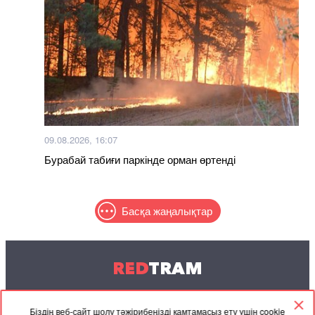
09.08.2026, 16:07
Бурабай табиғи паркінде орман өртенді
Басқа жаңалықтар
RED
TRAM
© 2004-2026 Redtram, Ltd.
Біздің веб-сайт шолу тәжірибеңізді қамтамасыз ету үшін cookie