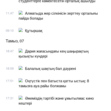
студенттерге көмектесетін орталық ашылды
Алматыда жер сілкінісін зерттеу орталығы
11:47
пайда болады
Құтыршақ
09:10
Тамыз, 07
Дария жағасындағы кең шаңырақтың
18:47
қызықты күндері
Балалық шақтың бал дәурені
18:09
Оңтүстік пен батыста қатты ыстық: 8
17:51
тамызға ауа райы болжамы
Әжеміздің тәртібі және ұмытылмас кино
17:31
кештері