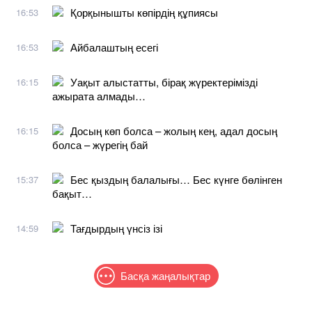
Қорқынышты көпірдің құпиясы
16:53
Айбалаштың есегі
16:53
Уақыт алыстатты, бірақ жүректерімізді
16:15
ажырата алмады…
Досың көп болса – жолың кең, адал досың
16:15
болса – жүрегің бай
Бес қыздың балалығы… Бес күнге бөлінген
15:37
бақыт…
Тағдырдың үнсіз ізі
14:59
Басқа жаңалықтар