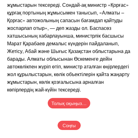
жұмыстарын тексереді. Сондай-ақ министр «Қорғас»
құрғақ портының жұмысымен танысып, «Алматы –
Қорғас» автожолының сапасын бағамдап қайтуды
жоспарлап отыр», — деп жазды ол. Баспасөз
хатшысының хабарлауынша, министрлік басшысы
Марат Қарабаев демалыс күндерін пайдаланып,
Жетісу, Абай және Шығыс Қазақстан облыстарына да
барады. Алматы облысынан Өскеменге дейін
автокөлікпен жүріп өтіп, министр аталған өңірлердегі
жол құрылыстарын, көлік объектілерін қайта жаңарту
жұмыстарын, көлік қозғалысына арналған
көпірлердің жай-күйін тексереді.
Толық оқыңыз…
Соңғы