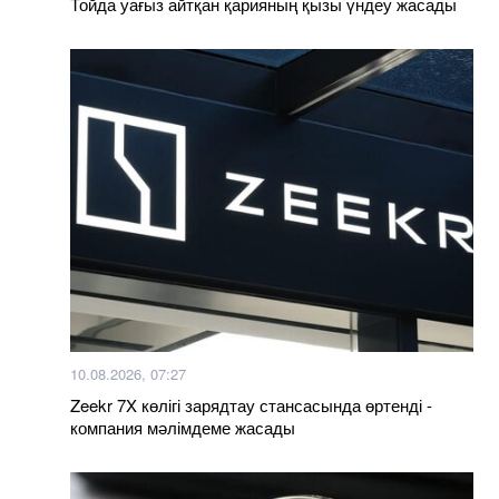
Тойда уағыз айтқан қарияның қызы үндеу жасады
10.08.2026, 07:27
Zeekr 7X көлігі зарядтау стансасында өртенді -
компания мәлімдеме жасады