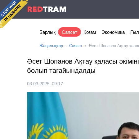
RED
TRAM
Барлық
Саясат
Қоғам
Экономика
Ғыл
Жаңалықтар
Саясат
Әсет Шопанов Ақтау қала
Әсет Шопанов Ақтау қаласы әкімін
болып тағайындалды
03.03.2025, 09:17