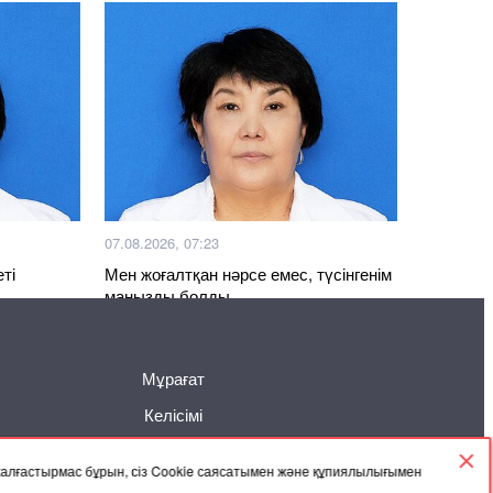
07.08.2026, 07:23
ті
Мен жоғалтқан нәрсе емес, түсінгенім
маңызды болды
Мұрағат
Келісімі
 жалғастырмас бұрын, сіз Cookie саясатымен және құпиялылығымен