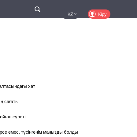
Поиск
Кіру
KZ
UA
EN
PL
RU
қалтасындағы хат
ң сағаты
ойған суреті
рсе емес, түсінгенім маңызды болды