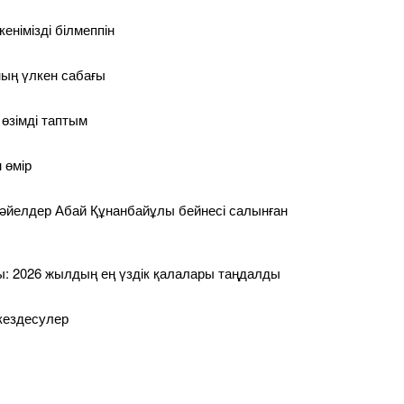
енімізді білмеппін
ың үлкен сабағы
 өзімді таптым
н өмір
 әйелдер Абай Құнанбайұлы бейнесі салынған
: 2026 жылдың ең үздік қалалары таңдалды
кездесулер