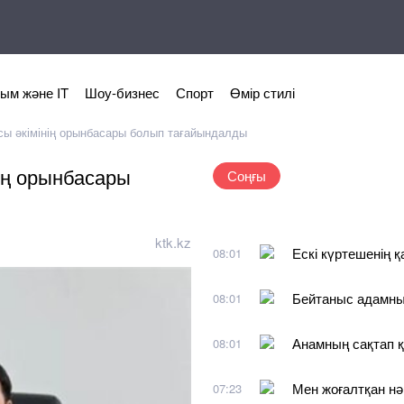
ым және IT
Шоу-бизнес
Спорт
Өмір стилі
сы әкімінің орынбасары болып тағайындалды
ің орынбасары
Соңғы
ktk.kz
Ескі күртешенің 
08:01
Бейтаныс адамны
08:01
Анамның сақтап қ
08:01
Мен жоғалтқан нә
07:23