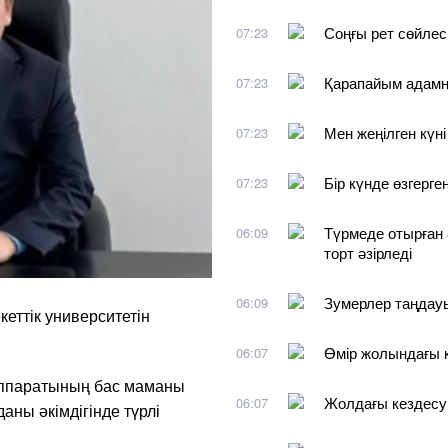
Соңғы рет сөйлеск
07:23
Қарапайым адамн
07:23
Мен жеңілген күні
07:23
Бір күнде өзгерге
07:23
Түрмеде отырған
06:09
торт әзірледі
Зумерлер таңдауы
06:09
еттік университетін
Өмір жолындағы 
06:07
аппаратының бас маманы
Жолдағы кездесу
06:07
ны әкімдігінде түрлі