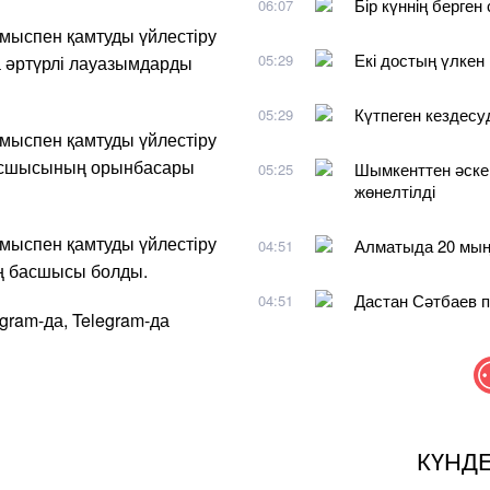
Бір күннің берген
06:07
мыспен қамтуды үйлестіру
Екі достың үлкен
05:29
 әртүрлі лауазымдарды
Күтпеген кездесу
05:29
мыспен қамтуды үйлестіру
басшысының орынбасары
Шымкенттен әске
05:25
жөнелтілді
мыспен қамтуды үйлестіру
Алматыда 20 мың
04:51
ң басшысы болды.
Дастан Сәтбаев п
04:51
agram-да, Telegram-да
КҮНД