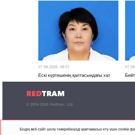
07.08.2026, 08:01
07.08
Ескі күртешенің қалтасындағы хат
Бейт
RED
TRAM
© 2004-2026 Redtram, Ltd.
Біздің веб-сайт шолу тәжірибеңізді қамтамасыз ету үшін cookie