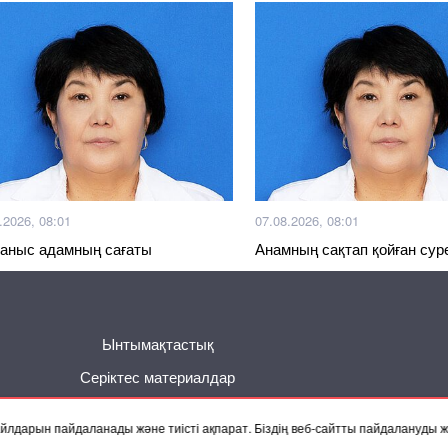
.2026, 08:01
07.08.2026, 08:01
аныс адамның сағаты
Анамның сақтап қойған суре
Басқа жаңалықтар
Ынтымақтастық
Серіктес материалдар
 файлдарын пайдаланады және тиісті ақпарат. Біздің веб-сайтты пайдалануды