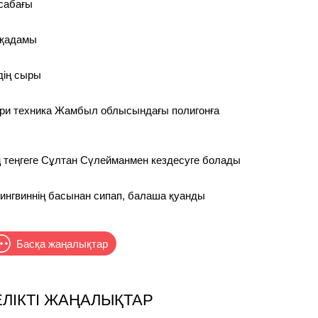
 сабағы
 қадамы
дің сыры
ри техника Жамбыл облысындағы полигонға
 теңгеге Сұлтан Сүлейманмен кездесуге болады
ингвиннің басынан сипап, балаша қуанды
Басқа жаңалықтар
ЕЛІКТІ ЖАҢАЛЫҚТАР