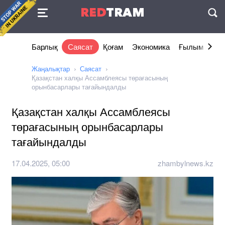
Келісімі
RED
TRAM
П
Барлық
Саясат
Қоғам
Экономика
Ғылым және 
Жаңалықтар
Саясат
Қазақстан халқы Ассамблеясы төрағасының
орынбасарлары тағайындалды
Қазақстан халқы Ассамблеясы
төрағасының орынбасарлары
тағайындалды
17.04.2025, 05:00
zhambylnews.kz