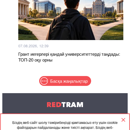
07.08.2026, 12:39
Грант иегерлері қандай университеттерді таңдады:
ТОП-20 оқу орны
Басқа жаңалықтар
RED
TRAM
© 2004-2026 Redtram, Ltd.
Біздің веб-сайт шолу тәжірибеңізді қамтамасыз ету үшін cookie
файлдарын пайдаланады және тиісті ақпарат. Біздің веб-