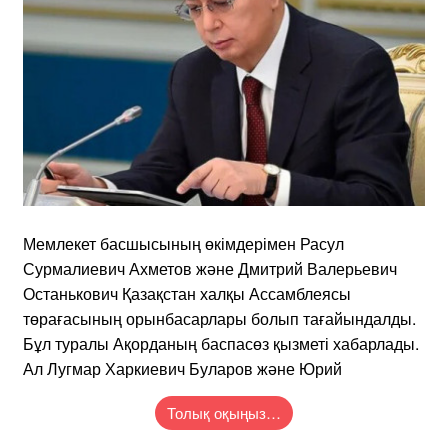
Мемлекет басшысының өкімдерімен Расул
Сурмалиевич Ахметов және Дмитрий Валерьевич
Останькович Қазақстан халқы Ассамблеясы
төрағасының орынбасарлары болып тағайындалды.
Бұл туралы Ақорданың баспасөз қызметі хабарлады.
Ал Лугмар Харкиевич Буларов және Юрий
Толық оқыңыз…