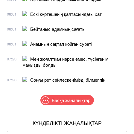
Ескі күртешенің қалтасындағы хат
08:01
Бейтаныс адамның сағаты
08:01
Анамның сақтап қойған суреті
08:01
Мен жоғалтқан нәрсе емес, түсінгенім
07:23
маңызды болды
Соңғы рет сөйлескенімізді білмеппін
07:23
Басқа жаңалықтар
КҮНДЕЛІКТІ ЖАҢАЛЫҚТАР