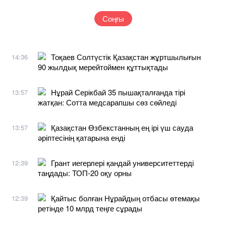
Соңғы
Тоқаев Солтүстік Қазақстан жұртшылығын
14:36
90 жылдық мерейтоймен құттықтады
Нұрай Серікбай 35 пышақталғанда тірі
13:57
жатқан: Сотта медсарапшы сөз сөйледі
Қазақстан Өзбекстанның ең ірі үш сауда
13:57
әріптесінің қатарына енді
Грант иегерлері қандай университеттерді
12:39
таңдады: ТОП-20 оқу орны
Қайтыс болған Нұрайдың отбасы өтемақы
12:39
ретінде 10 млрд теңге сұрады