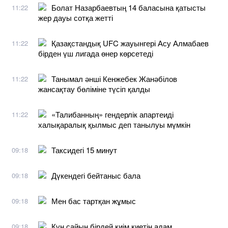
Болат Назарбаевтың 14 баласына қатысты
11:22
жер дауы сотқа жетті
Қазақстандық UFC жауынгері Асу Алмабаев
11:22
бірден үш лигада өнер көрсетеді
Танымал әнші Кенжебек Жанәбілов
11:22
жансақтау бөліміне түсіп қалды
«Талибанның» гендерлік апартеиді
11:22
халықаралық қылмыс деп танылуы мүмкін
Таксидегі 15 минут
09:18
Дүкендегі бейтаныс бала
09:18
Мен бас тартқан жұмыс
09:18
Күн сайын бірдей киім киетін адам
09:18