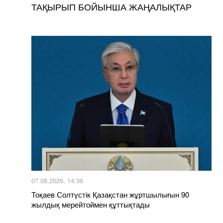
ТАҚЫРЫП БОЙЫНША ЖАҢАЛЫҚТАР
07.08.2026, 14:36
Тоқаев Солтүстік Қазақстан жұртшылығын 90
жылдық мерейтоймен құттықтады