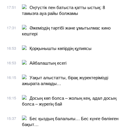
Оңтүстік пен батыста қатты ыстық: 8
17:51
тамызға ауа райы болжамы
Әжеміздің тәртібі және ұмытылмас кино
17:31
кештері
Қорқынышты көпірдің құпиясы
16:53
Айбалаштың есегі
16:53
Уақыт алыстатты, бірақ жүректерімізді
16:15
ажырата алмады…
Досың көп болса – жолың кең, адал досың
16:15
болса – жүрегің бай
Бес қыздың балалығы… Бес күнге бөлінген
15:37
бақыт…