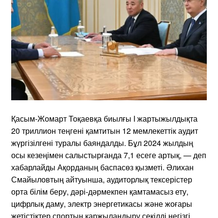
Қасым-Жомарт Тоқаевқа биылғы I жартыжылдықта
20 триллион теңгені қамтитын 12 мемлекеттік аудит
жүргізілгені туралы баяндалды. Бұл 2024 жылдың
осы кезеңімен салыстырғанда 7,1 есеге артық, — деп
хабарлайды Ақорданың баспасөз қызметі. Әлихан
Смайыловтың айтуынша, аудиторлық тексерістер
орта білім беру, дәрі-дәрмекпен қамтамасыз ету,
цифрлық даму, электр энергетикасы және жоғары
жетістіктер спортын қаржыландыру секілді негізгі