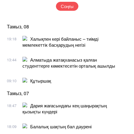
Соңғы
Тамыз, 08
Халықпен кері байланыс – тиімді
19:18
мемлекеттік басқарудың негізі
Алматыда жатақханасыз қалған
13:44
студенттерге көмектесетін орталық ашылды
Құтыршақ
09:10
Тамыз, 07
Дария жағасындағы кең шаңырақтың
18:47
қызықты күндері
Балалық шақтың бал дәурені
18:09