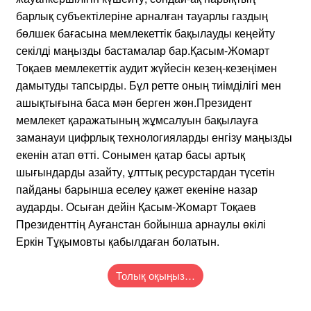
барлық субъектілеріне арналған тауарлы газдың
бөлшек бағасына мемлекеттік бақылауды кеңейту
секілді маңызды бастамалар бар.Қасым-Жомарт
Тоқаев мемлекеттік аудит жүйесін кезең-кезеңімен
дамытуды тапсырды. Бұл ретте оның тиімділігі мен
ашықтығына баса мән берген жөн.Президент
мемлекет қаражатының жұмсалуын бақылауға
заманауи цифрлық технологияларды енгізу маңызды
екенін атап өтті. Сонымен қатар басы артық
шығындарды азайту, ұлттық ресурстардан түсетін
пайданы барынша еселеу қажет екеніне назар
аударды. Осыған дейін Қасым-Жомарт Тоқаев
Президенттің Ауғанстан бойынша арнаулы өкілі
Еркін Тұқымовты қабылдаған болатын.
Толық оқыңыз…