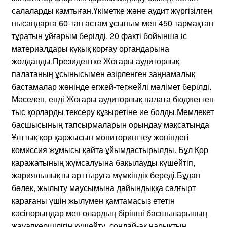
салаларды қамтыған.Үкіметке және аудит жүргізілген
нысандарға 60-тан астам ұсыным мен 450 тармақтан
тұратын ұйғарым берілді. 20 факті бойынша іс
материалдары құқық қорғау органдарына
жолданды.Президентке Жоғары аудиторлық
палатаның ұсынысымен әзірленген заңнамалық
бастамалар жөнінде егжей-тегжейлі мәлімет берілді.
Мәселен, енді Жоғары аудиторлық палата бюджеттен
тыс қорларды тексеру құзыретіне ие болды.Мемлекет
басшысының тапсырмаларын орындау мақсатында
Ұлттық қор қаржысын мониторингтеу жөніндегі
комиссия жұмысы қайта ұйымдастырылды. Бұл Қор
қаражатының жұмсалуына бақылауды күшейтіп,
жариялылықты арттыруға мүмкіндік береді.Бұдан
бөлек, жылыту маусымына дайындыққа салғырт
қарағаны үшін жылумен қамтамасыз ететін
кәсіпорындар мен олардың бірінші басшыларының
жауапкершілігін күшейту, сондай-ақ нарықтың