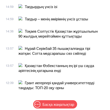
Тағдырдың үнсіз ізі
14:59
Тағдыр – менің өмірімнің үнсіз ұстазы
14:59
Тоқаев Солтүстік Қазақстан жұртшылығын
14:36
90 жылдық мерейтоймен құттықтады
Нұрай Серікбай 35 пышақталғанда тірі
13:57
жатқан: Сотта медсарапшы сөз сөйледі
Қазақстан Өзбекстанның ең ірі үш сауда
13:57
әріптесінің қатарына енді
Грант иегерлері қандай университеттерді
12:39
таңдады: ТОП-20 оқу орны
Басқа жаңалықтар