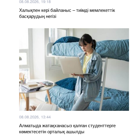
08.08.2026, 19:18
Халықпен кері байланыс – тиімді мемлекеттік
басқарудың негізі
08.08.2026, 13:44
Алматыда жатақханасыз қалған студенттерге
көмектесетін орталық ашылды