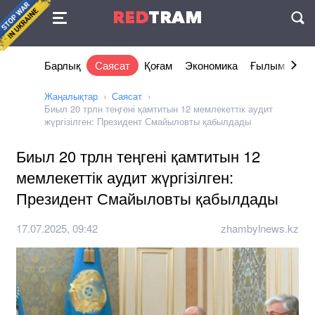
Келісімі
RED
TRAM
П
Барлық
Саясат
Қоғам
Экономика
Ғылым және 
Жаңалықтар
Саясат
Биыл 20 трлн теңгені қамтитын 12 мемлекеттік аудит
жүргізілген: Президент Смайыловты қабылдады
Биыл 20 трлн теңгені қамтитын 12
мемлекеттік аудит жүргізілген:
Президент Смайыловты қабылдады
17.07.2025, 09:42
zhambylnews.kz