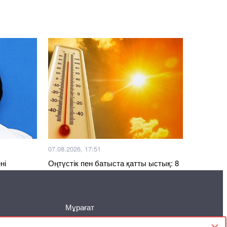
07.08.2026, 17:51
ні
Оңтүстік пен батыста қатты ыстық: 8
тамызға ауа райы болжамы
Мұрағат
Келісімі