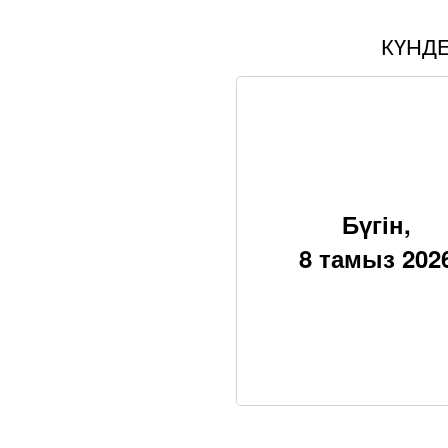
КҮНД
Бүгін,
8 тамыз 202