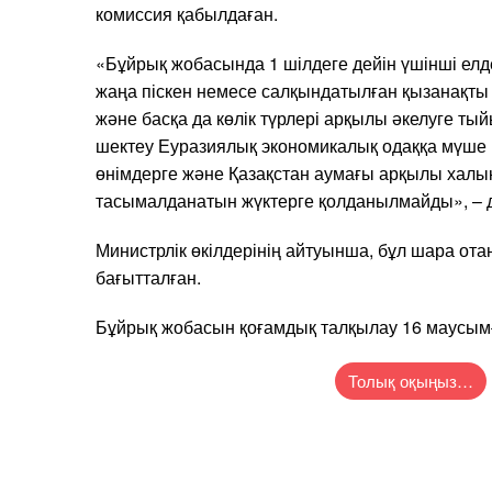
комиссия қабылдаған.
«Бұйрық жобасында 1 шілдеге дейін үшінші ел
жаңа піскен немесе салқындатылған қызанақты 
және басқа да көлік түрлері арқылы әкелуге тый
шектеу Еуразиялық экономикалық одаққа мүше м
өнімдерге және Қазақстан аумағы арқылы халы
тасымалданатын жүктерге қолданылмайды», – д
Министрлік өкілдерінің айтуынша, бұл шара ота
бағытталған.
Бұйрық жобасын қоғамдық талқылау 16 маусымғ
Толық оқыңыз…