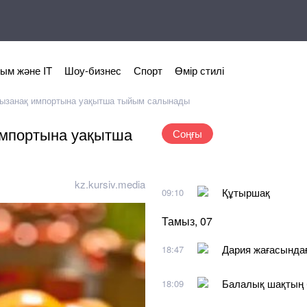
ым және IT
Шоу-бизнес
Спорт
Өмір стилі
 қызанақ импортына уақытша тыйым салынады
 импортына уақытша
Соңғы
kz.kursiv.media
Құтыршақ
09:10
Тамыз, 07
Дария жағасында
18:47
Балалық шақтың 
18:09