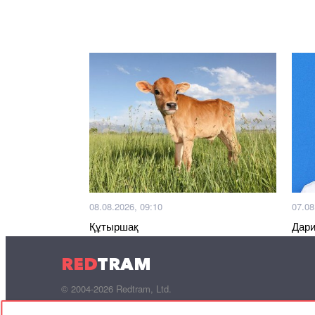
08.08.2026, 09:10
07.08
Құтыршақ
Дари
қызы
RED
TRAM
© 2004-2026 Redtram, Ltd.