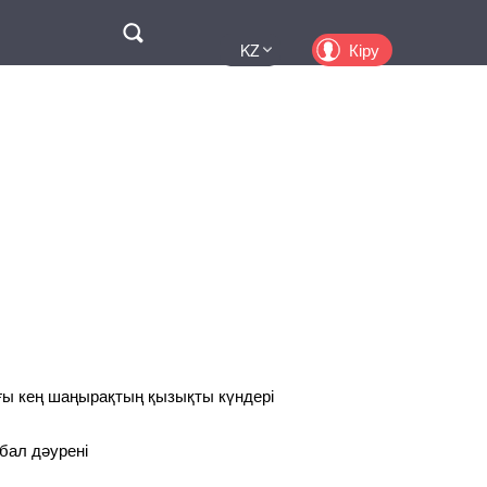
Поиск
Кіру
KZ
UA
EN
PL
RU
ғы кең шаңырақтың қызықты күндері
бал дәурені