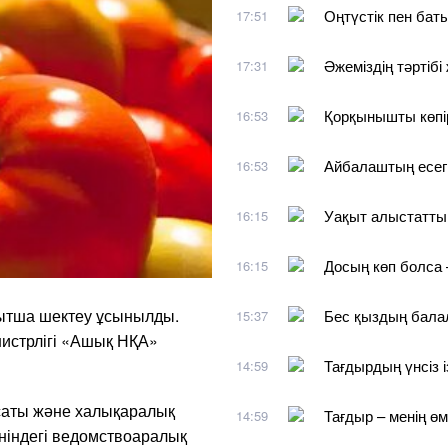
Оңтүстік пен бат
17:51
Әжеміздің тәртіб
17:31
Қорқынышты көпі
16:53
Айбалаштың есег
16:53
Уақыт алыстатты,
16:15
Досың көп болса 
16:15
қытша шектеу ұсынылды.
Бес қыздың бала
15:37
истрлігі «Ашық НҚА»
Тағдырдың үнсіз і
14:59
ясаты және халықаралық
Тағдыр – менің өм
14:59
ніндегі ведомствоаралық