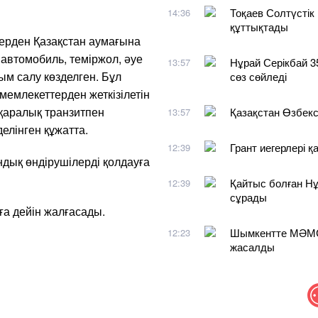
Тоқаев Солтүсті
14:36
құттықтады
дерден Қазақстан аумағына
автомобиль, теміржол, әуе
Нұрай Серікбай 3
13:57
ым салу көзделген. Бұл
сөз сөйледі
емлекеттерден жеткізілетін
қаралық транзитпен
Қазақстан Өзбекст
13:57
елінген құжатта.
Грант иегерлері 
12:39
ндық өндірушілерді қолдауға
Қайтыс болған Нұ
12:39
сұрады
а дейін жалғасады.
Шымкентте МӘМС 
12:23
жасалды