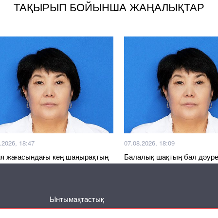
ТАҚЫРЫП БОЙЫНША ЖАҢАЛЫҚТАР
.2026, 18:47
07.08.2026, 18:09
я жағасындағы кең шаңырақтың
Балалық шақтың бал дәуре
қты күндері
Ынтымақтастық
Басқа жаңалықтар
Серіктес материалдар