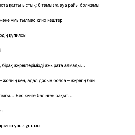
ыста қатты ыстық: 8 тамызға ауа райы болжамы
і және ұмытылмас кино кештері
рдің құпиясы
і
 бірақ жүректерімізді ажырата алмады…
– жолың кең, адал досың болса – жүрегің бай
лығы… Бес күнге бөлінген бақыт…
зі
ірімнің үнсіз ұстазы