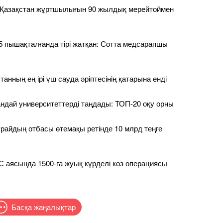
к Қазақстан жұртшылығын 90 жылдық мерейтоймен
5 пышақталғанда тірі жатқан: Сотта медсарапшы
анның ең ірі үш сауда әріптесінің қатарына енді
қандай университеттерді таңдады: ТОП-20 оқу орны
райдың отбасы өтемақы ретінде 10 млрд теңге
аясында 1500-ға жуық күрделі көз операциясы
Басқа жаңалықтар