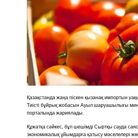
Қазақстанда жаңа піскен қызанақ импортын уа
Тиісті бұйрық жобасын Ауыл шаруашылығы мин
порталында жариялады.
Құжатқа сәйкес, бұл шешімді Сыртқы сауда са
экономикалық ұйымдарға қатысу мәселелері жө