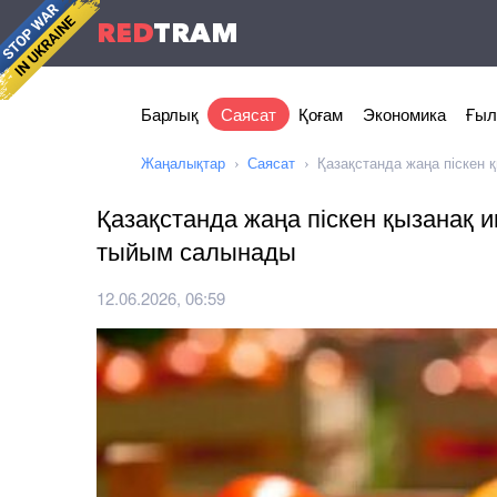
RED
TRAM
Барлық
Саясат
Қоғам
Экономика
Ғыл
Жаңалықтар
Саясат
Қазақстанда жаңа піскен
Қазақстанда жаңа піскен қызанақ
тыйым салынады
12.06.2026, 06:59