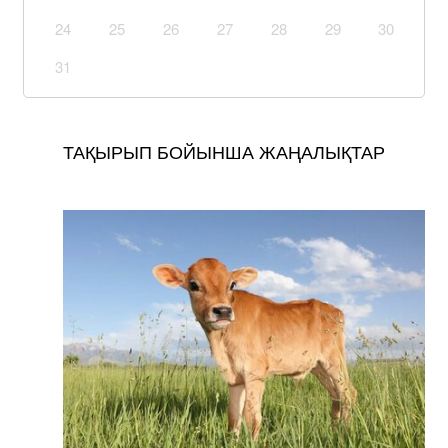
24
25
26
27
28
29
30
31
ТАҚЫРЫП БОЙЫНША ЖАҢАЛЫҚТАР