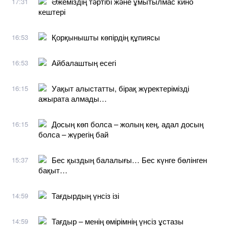
Әжеміздің тәртібі және ұмытылмас кино
17:31
кештері
Қорқынышты көпірдің құпиясы
16:53
Айбалаштың есегі
16:53
Уақыт алыстатты, бірақ жүректерімізді
16:15
ажырата алмады…
Досың көп болса – жолың кең, адал досың
16:15
болса – жүрегің бай
Бес қыздың балалығы… Бес күнге бөлінген
15:37
бақыт…
Тағдырдың үнсіз ізі
14:59
Тағдыр – менің өмірімнің үнсіз ұстазы
14:59