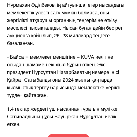
Нұрмахан Әділбековтің айтуынша, егер нысандағы
мемлекеттік үлесті сату мүмкін болмаса, оны
жергілікті атқарушы органның теңгеріміне өткізу
мәселесі пысықталады. Нысан бұған дейін бес рет
аукционға қойылып, 26–28 миллиард теңгеге
бағаланған.
«Байсат» мемлекет меншігіне – KUVA иелігіне
осыдан шамамен екі жыл бұрын өткен. Экс-
президент Нұрсұлтан Назарбаевтың немере інісі
Қайрат Сатыбалды оны 2024 жылғы қаңтарда
қылмыстық тергеу барысында мемлекетке «ерікті
түрде» қайтарған.
1,4 гектар жердегі үш нысаннан тұратын мүлікке
Сатыбалдының ұлы Бауыржан Нұрсұлтан иелік
еткен.