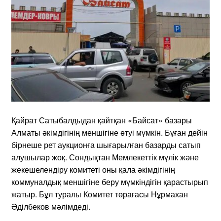
Қайрат Сатыбалдыдан қайтқан «Байсат» базары
Алматы әкімдігінің меншігіне өтуі мүмкін. Бұған дейін
бірнеше рет аукционға шығарылған базарды сатып
алушылар жоқ. Сондықтан Мемлекеттік мүлік және
жекешелендіру комитеті оны қала әкімдігінің
коммуналдық меншігіне беру мүмкіндігін қарастырып
жатыр. Бұл туралы Комитет төрағасы Нұрмахан
Әділбеков мәлімдеді.