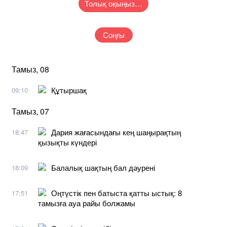
Толық оқыңыз…
Соңғы
Тамыз, 08
Құтыршақ
09:10
Тамыз, 07
Дария жағасындағы кең шаңырақтың
18:47
қызықты күндері
Балалық шақтың бал дәурені
18:09
Оңтүстік пен батыста қатты ыстық: 8
17:51
тамызға ауа райы болжамы