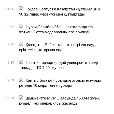
Тоқаев Солтүстік Қазақстан жұртшылығын
14:36
90 жылдық мерейтоймен құттықтады
Нұрай Серікбай 35 пышақталғанда тірі
13:57
жатқан: Сотта медсарапшы сөз сөйледі
Қазақстан Өзбекстанның ең ірі үш сауда
13:57
әріптесінің қатарына енді
Грант иегерлері қандай университеттерді
12:39
таңдады: ТОП-20 оқу орны
Қайтыс болған Нұрайдың отбасы өтемақы
12:39
ретінде 10 млрд теңге сұрады
Шымкентте МӘМС аясында 1500-ға жуық
12:23
күрделі көз операциясы жасалды