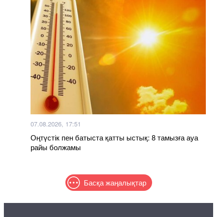
07.08.2026, 17:51
Оңтүстік пен батыста қатты ыстық: 8 тамызға ауа
райы болжамы
Басқа жаңалықтар