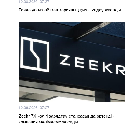
10.08.2026, 07:27
Тойда уағыз айтқан қарияның қызы үндеу жасады
10.08.2026, 07:27
Zeekr 7X көлігі зарядтау стансасында өртенді -
компания мәлімдеме жасады