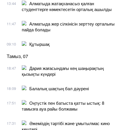
Алматыда жатақханасыз қалған
13:44
студенттерге көмектесетін орталық ашылды
Алматыда жер сілкінісін зерттеу орталығы
11:47
пайда болады
Құтыршақ
09:10
Тамыз, 07
Дария жағасындағы кең шаңырақтың
18:47
қызықты күндері
Балалық шақтың бал дәурені
18:09
Оңтүстік пен батыста қатты ыстық: 8
17:51
тамызға ауа райы болжамы
Әжеміздің тәртібі және ұмытылмас кино
17:31
кештері