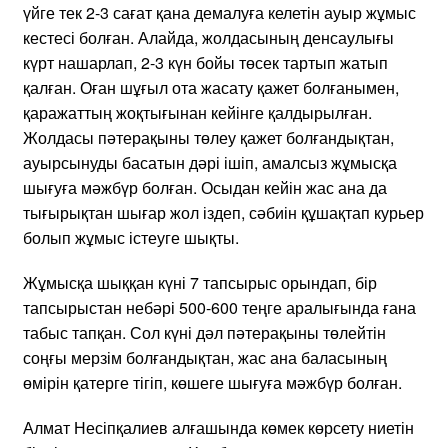
үйге тек 2-3 сағат қана демалуға келетін ауыр жұмыс
кестесі болған. Алайда, жолдасының денсаулығы
күрт нашарлап, 2-3 күн бойы төсек тартып жатып
қалған. Оған шұғыл ота жасату қажет болғанымен,
қаражаттың жоқтығынан кейінге қалдырылған.
Жолдасы пәтерақыны төлеу қажет болғандықтан,
ауырсынуды басатын дәрі ішіп, амалсыз жұмысқа
шығуға мәжбүр болған. Осыдан кейін жас ана да
тығырықтан шығар жол іздеп, сәбиін құшақтап курьер
болып жұмыс істеуге шықты.
Жұмысқа шыққан күні 7 тапсырыс орындап, бір
тапсырыстан небәрі 500-600 теңге аралығында ғана
табыс тапқан. Сол күні дәл пәтерақыны төлейтін
соңғы мерзім болғандықтан, жас ана баласының
өмірін қатерге тігіп, көшеге шығуға мәжбүр болған.
Алмат Несіпқалиев алғашында көмек көрсету ниетін