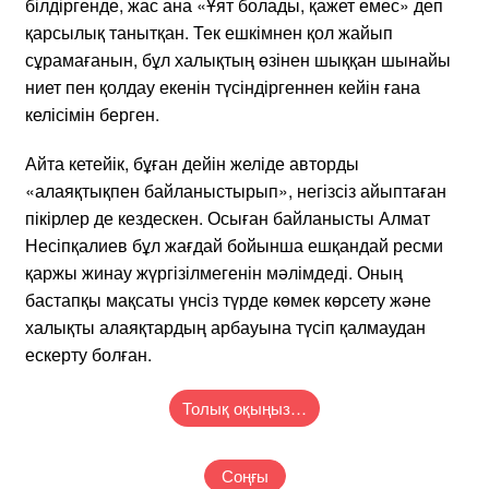
білдіргенде, жас ана «Ұят болады, қажет емес» деп
қарсылық танытқан. Тек ешкімнен қол жайып
сұрамағанын, бұл халықтың өзінен шыққан шынайы
ниет пен қолдау екенін түсіндіргеннен кейін ғана
келісімін берген.
Айта кетейік, бұған дейін желіде авторды
«алаяқтықпен байланыстырып», негізсіз айыптаған
пікірлер де кездескен. Осыған байланысты Алмат
Несіпқалиев бұл жағдай бойынша ешқандай ресми
қаржы жинау жүргізілмегенін мәлімдеді. Оның
бастапқы мақсаты үнсіз түрде көмек көрсету және
халықты алаяқтардың арбауына түсіп қалмаудан
ескерту болған.
Толық оқыңыз…
Соңғы