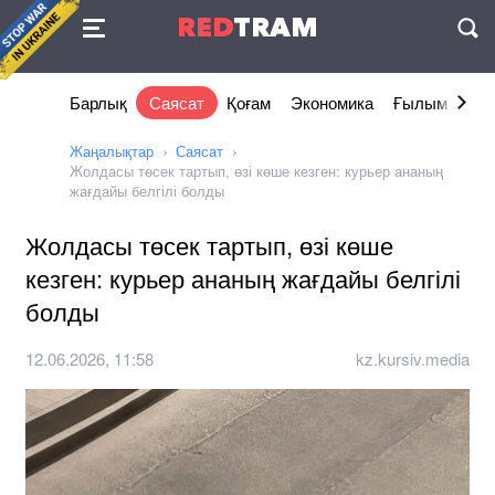
Келісімі
RED
TRAM
П
Барлық
Саясат
Қоғам
Экономика
Ғылым және 
Жаңалықтар
Саясат
Жолдасы төсек тартып, өзі көше кезген: курьер ананың
жағдайы белгілі болды
Жолдасы төсек тартып, өзі көше
кезген: курьер ананың жағдайы белгілі
болды
12.06.2026, 11:58
kz.kursiv.media