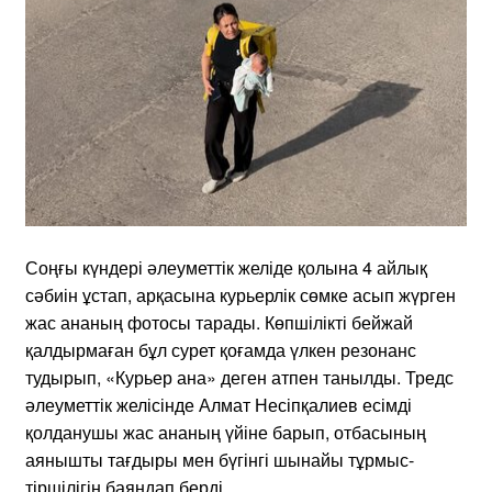
Соңғы күндері әлеуметтік желіде қолына 4 айлық
сәбиін ұстап, арқасына курьерлік сөмке асып жүрген
жас ананың фотосы тарады. Көпшілікті бейжай
қалдырмаған бұл сурет қоғамда үлкен резонанс
тудырып, «Курьер ана» деген атпен танылды. Тредс
әлеуметтік желісінде Алмат Несіпқалиев есімді
қолданушы жас ананың үйіне барып, отбасының
аянышты тағдыры мен бүгінгі шынайы тұрмыс-
тіршілігін баяндап берді.