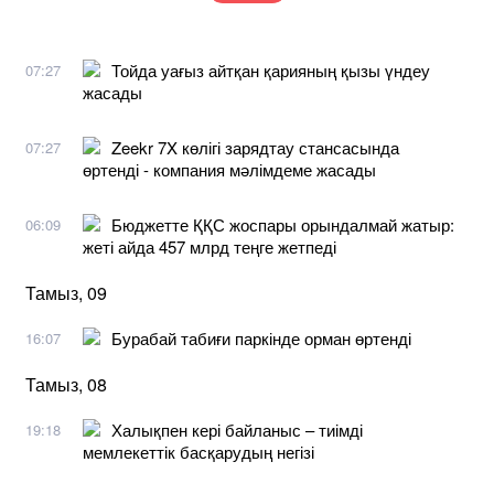
Тойда уағыз айтқан қарияның қызы үндеу
07:27
жасады
Zeekr 7X көлігі зарядтау стансасында
07:27
өртенді - компания мәлімдеме жасады
Бюджетте ҚҚС жоспары орындалмай жатыр:
06:09
жеті айда 457 млрд теңге жетпеді
Тамыз, 09
Бурабай табиғи паркінде орман өртенді
16:07
Тамыз, 08
Халықпен кері байланыс – тиімді
19:18
мемлекеттік басқарудың негізі