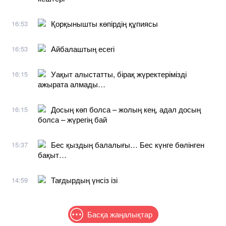
Қорқынышты көпірдің құпиясы
16:53
Айбалаштың есегі
16:53
Уақыт алыстатты, бірақ жүректерімізді
16:15
ажырата алмады…
Досың көп болса – жолың кең, адал досың
16:15
болса – жүрегің бай
Бес қыздың балалығы… Бес күнге бөлінген
15:37
бақыт…
Тағдырдың үнсіз ізі
14:59
Басқа жаңалықтар