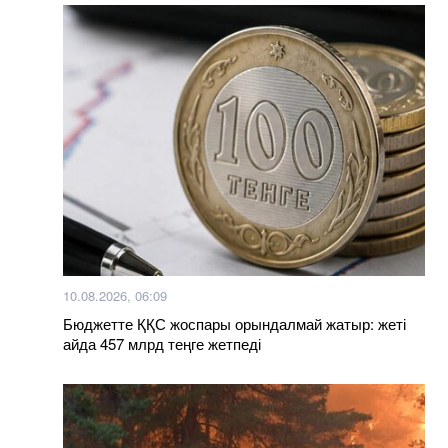
10.08.2026, 06:09
Бюджетте ҚҚС жоспары орындалмай жатыр: жеті
айда 457 млрд теңге жетпеді