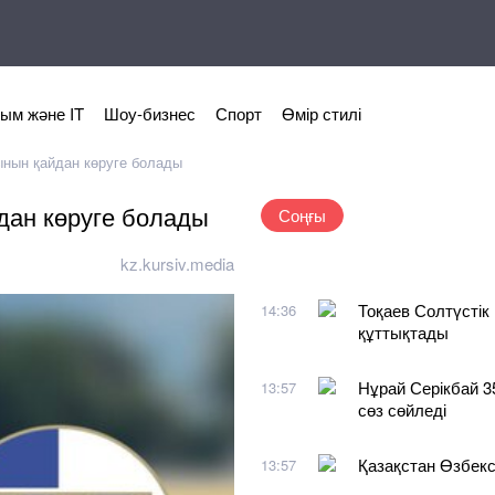
ым және IT
Шоу-бизнес
Спорт
Өмір стилі
ынын қайдан көруге болады
дан көруге болады
Соңғы
kz.kursiv.media
Тоқаев Солтүсті
14:36
құттықтады
Нұрай Серікбай 3
13:57
сөз сөйледі
Қазақстан Өзбекст
13:57