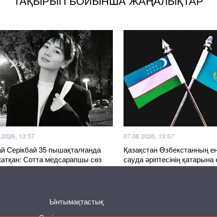
ТАҚЫРЫП БОЙЫНША ЖАҢАЛЫҚТАР
.2026, 13:57
07.08.2026, 13:57
й Серікбай 35 пышақталғанда
Қазақстан Өзбекстанның ең 
 жатқан: Сотта медсарапшы сөз
сауда әріптесінің қатарына 
еді
Ынтымақтастық
Басқа жаңалықтар