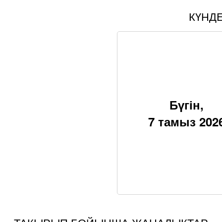
КҮНД
Бүгін,
7 тамыз 202