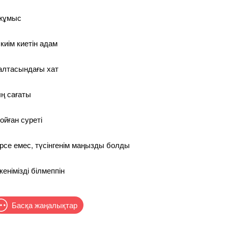
 жұмыс
киім киетін адам
қалтасындағы хат
ң сағаты
ойған суреті
рсе емес, түсінгенім маңызды болды
енімізді білмеппін
Басқа жаңалықтар