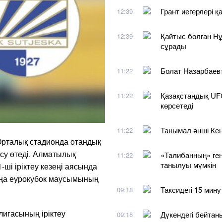
Грант иегерлері 
12:39
Қайтыс болған Нұ
12:39
сұрады
Болат Назарбаевт
11:22
Қазақстандық UFC
11:22
көрсетеді
Танымал әнші Кен
11:22
 Орталық стадионда отандық
есу өтеді. Алматылық
«Талибанның» ген
11:22
танылуы мүмкін
і іріктеу кезеңі аясында
ңа еурокубок маусымының
Таксидегі 15 мину
09:18
игасының іріктеу
Дүкендегі бейтан
09:18