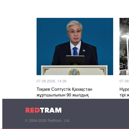
07.08.2026, 14:36
07.08
Тоқаев Солтүстік Қазақстан
Нұра
жұртшылығын 90 жылдық
тірі
мерейтоймен құттықтады
сөйл
RED
TRAM
© 2004-2026 Redtram, Ltd.