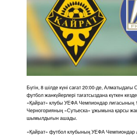
Бүгін, 8 шілде күні сағат 20:00-де, Алматыдағы
футбол жанкүйерлері тағатсыздана күткен кезд
«Қайрат» клубы УЕФА Чемпиондар лигасының 1-ш
Черногорияның «Сутьеска» ұжымына қарсы жа
шымылдығын ашады.
«Қайрат» футбол клубының УЕФА Чемпиондар л