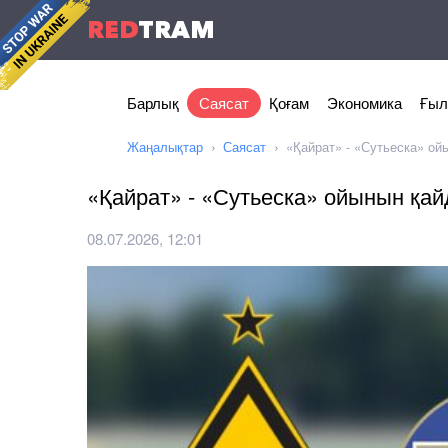
RED
TRAM
Барлық
Саясат
Қоғам
Экономика
Ғыл
Жаңалықтар
Саясат
«Қайрат» - «Сутьеска» ой
«Қайрат» - «Сутьеска» ойынын қай
08.07.2026, 12:01