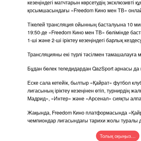
кезеңіндегі матчтарын көрсетудің эксклюзивті 
қосымшасындағы «Freedom Кино мен ТВ» онлай
Тікелей трансляция ойынның басталуына 10 мин
19:50-де «Freedom Кино мен ТВ» бөлімінде бас
1-ші және 2-ші іріктеу кезеңіндегі барлық кездес
Трансляцияны екі түрлі тәсілмен тамашалауға м
Бұдан бөлек теледидардан QazSport арнасы да к
Еске сала кетейік, былтыр «Қайрат» футбол кл
лигасының іріктеу кезеңінен өтіп, турнирдің жа
Мадрид», «Интер» және «Арсенал» сияқты алпа
Жақында, Freedom Кино платформасында «Қай
чемпиондар лигасындағы тарихи жолы туралы де
Толық оқыңыз…