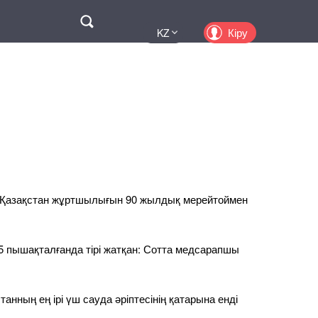
Поиск
Кіру
KZ
UA
EN
PL
RU
к Қазақстан жұртшылығын 90 жылдық мерейтоймен
5 пышақталғанда тірі жатқан: Сотта медсарапшы
анның ең ірі үш сауда әріптесінің қатарына енді