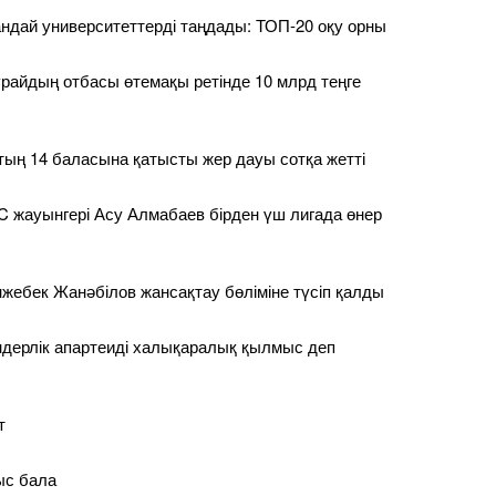
қандай университеттерді таңдады: ТОП-20 оқу орны
райдың отбасы өтемақы ретінде 10 млрд теңге
ың 14 баласына қатысты жер дауы сотқа жетті
 жауынгері Асу Алмабаев бірден үш лигада өнер
жебек Жанәбілов жансақтау бөліміне түсіп қалды
дерлік апартеиді халықаралық қылмыс деп
т
ыс бала