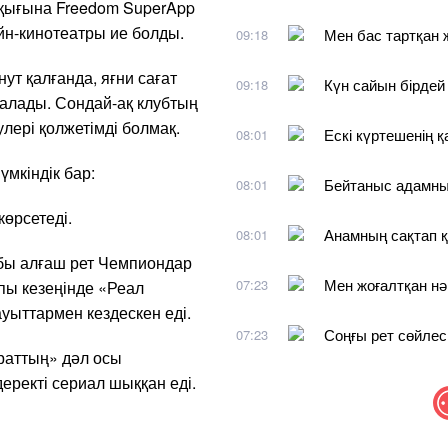
құқығына Freedom SuperApp
н-кинотеатры ие болды.
Мен бас тартқан
09:18
ут қалғанда, яғни сағат
Күн сайын бірдей 
09:18
талады. Сондай-ақ клубтың
улері қолжетімді болмақ.
Ескі күртешенің 
08:01
үмкіндік бар:
Бейтаныс адамны
08:01
өрсетеді.
Анамның сақтап қ
08:01
убы алғаш рет Чемпиондар
Мен жоғалтқан нә
07:23
лпы кезеңінде «Реал
уыттармен кездескен еді.
Соңғы рет сөйлеск
07:23
раттың» дәл осы
ректі сериал шыққан еді.