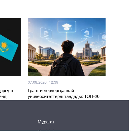
07.08.2026, 12:39
ірі үш
Грант иегерлері қандай
енді
университеттерді таңдады: ТОП-20
оқу орны
Мұрағат