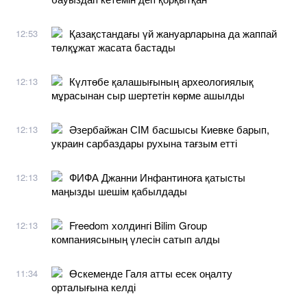
Қазақстандағы үй жануарларына да жаппай
12:53
төлқұжат жасата бастады
Күлтөбе қалашығының археологиялық
12:13
мұрасынан сыр шертетін көрме ашылды
Әзербайжан СІМ басшысы Киевке барып,
12:13
украин сарбаздары рухына тағзым етті
ФИФА Джанни Инфантиноға қатысты
12:13
маңызды шешім қабылдады
Freedom холдингі Bilim Group
12:13
компаниясының үлесін сатып алды
Өскеменде Галя атты есек оңалту
11:34
орталығына келді