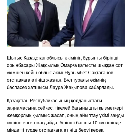
Шығыс Қазақстан облысы әкімінің бұрынғы бірінші
орынбасары Жақсылық Омарға қатысты шыққан сот
үкімінен кейін облыс әкімі Нұрымбет Сақтағанов
отставкаға өтініш жазған. Бұл туралы әкімнің
баспасөз хатшысы Лаура Жақыпова хабарлады.
Қазақстан Республикасының қолданыстағы
заңнамасына сәйкес, тікелей бағынышты қызметкері
жемқорлық қылмыс жасап, оның айыптау үкімі заңды
күшіне енген жағдайда, бірінші басшы 10 күн ішінде
міндетті түрде отставкаға өтініш беруі керек.