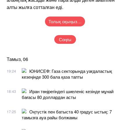
алты жылға сотталған еді.
Толық оқыңыз…
Соңғы
Тамыз, 06
ЮНИСЕФ: Газа секторында уағдаластық
19:24
кезеңінде 300 бала қаза тапты
Иран төңірегіндегі шиеленіс кезінде мұнай
18:43
бағасы 80 доллардан асты
Оңтүстік пен батыста 40 градус ыстық: 7
17:25
тамызға ауа райы болжамы