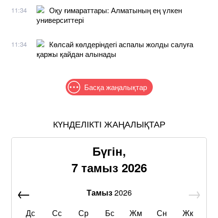
Оқу ғимараттары: Алматының ең үлкен
11:34
университтері
Көлсай көлдеріндегі аспалы жолды салуға
11:34
қаржы қайдан алынады
Басқа жаңалықтар
КҮНДЕЛІКТІ ЖАҢАЛЫҚТАР
Бүгін,
7 тамыз 2026
Тамыз
2026
Дс
Сс
Ср
Бс
Жм
Сн
Жк