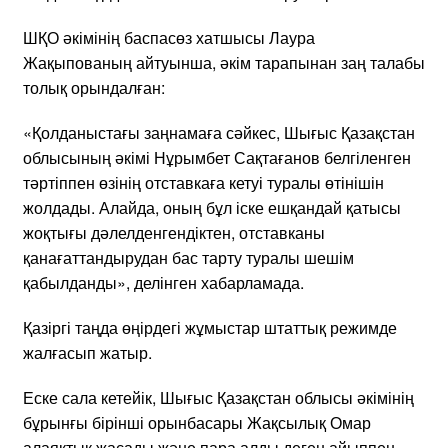
ШҚО әкімінің баспасөз хатшысы Лаура
Жақыпованың айтуынша, әкім тарапынан заң талабы
толық орындалған:
«Қолданыстағы заңнамаға сәйкес, Шығыс Қазақстан
облысының әкімі Нұрымбет Сақтағанов белгіленген
тәртіппен өзінің отставкаға кетуі туралы өтінішін
жолдады. Алайда, оның бұл іске ешқандай қатысы
жоқтығы дәлелденгендіктен, отставканы
қанағаттандырудан бас тарту туралы шешім
қабылданды», делінген хабарламада.
Қазіргі таңда өңірдегі жұмыстар штаттық режимде
жалғасып жатыр.
Еске сала кетейік, Шығыс Қазақстан облысы әкімінің
бұрынғы бірінші орынбасары Жақсылық Омар
алаяқтық жасады және пара алды деген айыппен