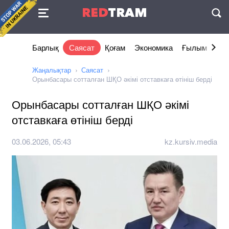
Келісімі
RED
TRAM
П
Барлық
Саясат
Қоғам
Экономика
Ғылым және 
Жаңалықтар
Саясат
Орынбасары сотталған ШҚО әкімі отставкаға өтініш берді
Орынбасары сотталған ШҚО әкімі
отставкаға өтініш берді
03.06.2026, 05:43
kz.kursiv.media