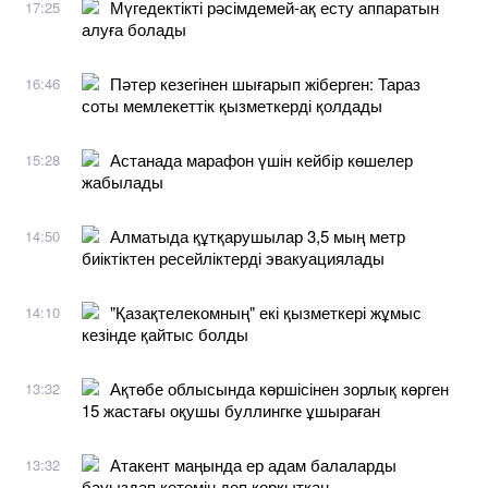
Мүгедектікті рәсімдемей-ақ есту аппаратын
17:25
алуға болады
Пәтер кезегінен шығарып жіберген: Тараз
16:46
соты мемлекеттік қызметкерді қолдады
Астанада марафон үшін кейбір көшелер
15:28
жабылады
Алматыда құтқарушылар 3,5 мың метр
14:50
биіктіктен ресейліктерді эвакуациялады
"Қазақтелекомның" екі қызметкері жұмыс
14:10
кезінде қайтыс болды
Ақтөбе облысында көршісінен зорлық көрген
13:32
15 жастағы оқушы буллингке ұшыраған
Атакент маңында ер адам балаларды
13:32
бауыздап кетемін деп қорқытқан