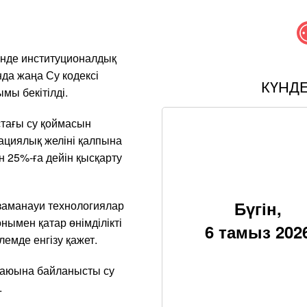
інде институционалдық
да жаңа Су кодексі
КҮНД
ымы бекітілді.
стағы су қоймасын
ациялық желіні қалпына
н 25%-ға дейін қысқарту
Бүгін,
заманауи технологиялар
нымен қатар өнімділікті
6 тамыз 202
лемде енгізу қажет.
 азаюына байланысты су
.