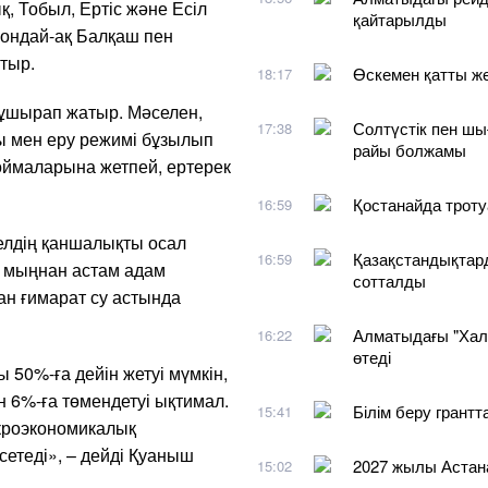
, Тобыл, Ертіс және Есіл
қайтарылды
 сондай-ақ Балқаш пен
тыр.
Өскемен қатты ж
18:17
е ұшырап жатыр. Мәселен,
Солтүстік пен шы
17:38
ы мен еру режимі бұзылып
райы болжамы
қоймаларына жетпей, ертерек
Қостанайда троту
16:59
лдің қаншалықты осал
Қазақстандықтар
16:59
0 мыңнан астам адам
сотталды
ан ғимарат су астында
Алматыдағы "Хал
16:22
өтеді
 50%-ға дейін жетуі мүмкін,
н 6%-ға төмендетуі ықтимал.
Білім беру грантт
15:41
кроэкономикалық
етеді», – дейді Қуаныш
2027 жылы Астан
15:02