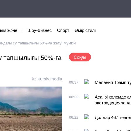
ым және IT
Шоу-бизнес
Спорт
Өмір стилі
андағы су тапшылығы 50%-ға жетуі мүмкін
су тапшылығы 50%-ға
Соңғы
kz.kursiv.media
Мелания Трамп т
09:37
Аса ірі көлемде а
06:22
экстрадициялан
Доллар 467 теңге
06:22