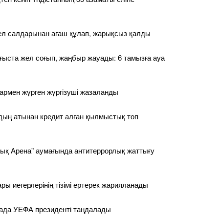
ел салдарынан ағаш құлап, жарықсыз қалды
ғыста жел соғып, жаңбыр жауады: 6 тамызға ауа
армен жүрген жүргізуші жазаланды
дың атынан кредит алған қылмыстық топ
ық Арена" аумағында антитеррорлық жаттығу
ары иегерлерінің тізімі ертерек жарияланады
ада УЕФА президенті таңдалады