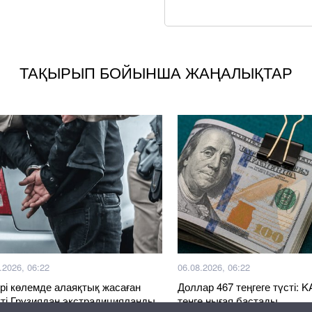
ТАҚЫРЫП БОЙЫНША ЖАҢАЛЫҚТАР
.2026, 06:22
06.08.2026, 06:22
ірі көлемде алаяқтық жасаған
Доллар 467 теңгеге түсті: 
кті Грузиядан экстрадицияланды
теңге нығая бастады