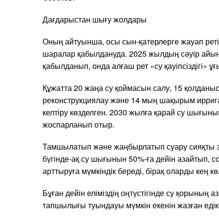
Дағдарыстан шығу жолдары
Оның айтуынша, осы сын-қатерлерге жауап рет
шаралар қабылдануда. 2025 жылдың сәуір айын
қабылданып, онда алғаш рет «су қауіпсіздігі» ұғ
Құжатта 20 жаңа су қоймасын салу, 15 қолданы
реконструкциялау және 14 мың шақырым ирриг
келтіру көзделген. 2030 жылға қарай су шығыны
жоспарланып отыр.
Тамшылатып және жаңбырлатып суару сияқты 
бүгінде-ақ су шығынын 50%-ға дейін азайтып, со
арттыруға мүмкіндік береді, бірақ оларды кең кө
Бұған дейін еліміздің оңтүстігінде су қорының
тапшылығы туындауы мүмкін екенін жазған едік