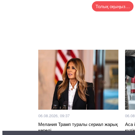
Толық оқыңыз…
06.08.2026, 09:37
06.08
Мелания Трамп туралы сериал жарық
Аса 
көреді
күді