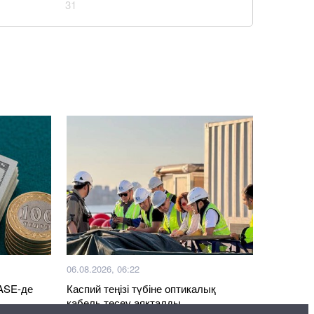
31
06.08.2026, 06:22
KASE-де
Каспий теңізі түбіне оптикалық
кабель төсеу аяқталды