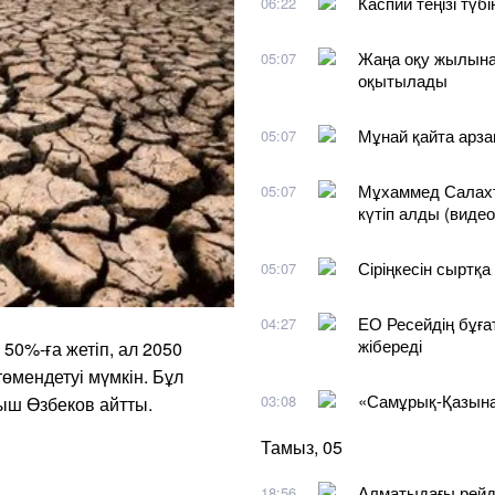
Каспий теңізі түб
06:22
Жаңа оқу жылына
05:07
оқытылады
Мұнай қайта арза
05:07
Мұхаммед Салахт
05:07
күтіп алды (видео
Сіріңкесін сыртқа
05:07
ЕО Ресейдің бұға
04:27
жібереді
50%-ға жетіп, ал 2050
төмендетуі мүмкін. Бұл
«Самұрық-Қазына
03:08
ыш Өзбеков айтты.
Тамыз, 05
Алматыдағы рейдт
18:56