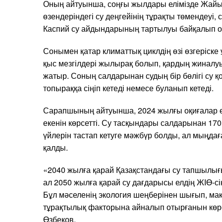
Оның айтуынша, соңғы жылдары елімізде Жайық
өзендеріндегі су деңгейінің тұрақты төмендеуі,
Каспий су айдындарының тартылуы байқалып о
Сонымен қатар климаттық циклдің өзі өзгеріск
қыс мезгілдері жылырақ болып, қардың жиналу
жатыр. Соның салдарынан судың бір бөлігі су 
топыраққа сіңіп кетеді немесе буланып кетеді.
Сарапшының айтуынша, 2024 жылғы оқиғалар е
екенін көрсетті. Су тасқындары салдарынан 17
үйлерін тастап кетуге мәжбүр болды, ал мыңдағ
қалды.
«2040 жылға қарай Қазақстандағы су тапшылығы
ал 2050 жылға қарай су дағдарысы елдің ЖІӨ-сі
Бұл мәселенің экология шеңберінен шығып, ма
тұрақтылық факторына айналып отырғанын көрс
Өзбеков.