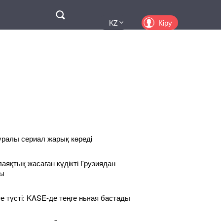
Поиск
Кіру
KZ
UA
EN
PL
RU
уралы сериал жарық көреді
лаяқтық жасаған күдікті Грузиядан
ды
ге түсті: KASE-де теңге нығая бастады