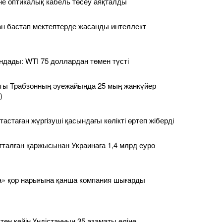
іне оптикалық кабель төсеу аяқталды
н бастап мектептерде жасанды интеллект
ндады: WTI 75 доллардан төмен түсті
ы Трабзонның әуежайында 25 мың жанкүйер
)
 тастаған жүргізуші қасындағы көлікті өртеп жіберді
тталған қаржысынан Украинаға 1,4 млрд еуро
» қор нарығына қанша компания шығарды
ен кейін Үндістанның 35 азаматы еліне