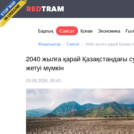
RED
TRAM
Барлық
Саясат
Қоғам
Экономика
Ғыл
Жаңалықтар
Саясат
2040 жылға қарай Қазақст
2040 жылға қарай Қазақстандағы 
жетуі мүмкін
03.06.2026, 05:43