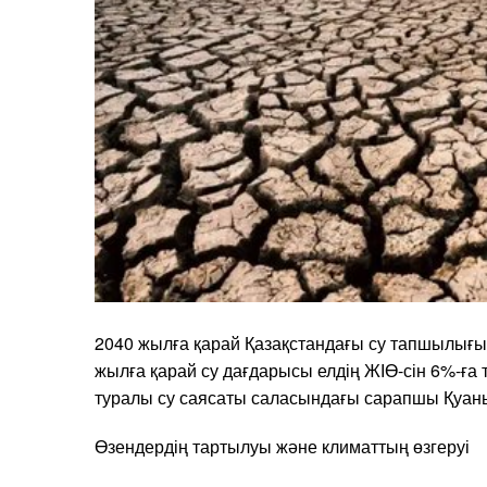
2040 жылға қарай Қазақстандағы су тапшылығы 
жылға қарай су дағдарысы елдің ЖІӨ-сін 6%-ға 
туралы су саясаты саласындағы сарапшы Қуан
Өзендердің тартылуы және климаттың өзгеруі