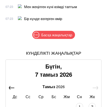
Мен жеңілген күні өзімді таптым
07:23
Бір күнде өзгерген өмір
07:23
Басқа жаңалықтар
КҮНДЕЛІКТІ ЖАҢАЛЫҚТАР
Бүгін,
7 тамыз 2026
Тамыз
2026
Дс
Сс
Ср
Бс
Жм
Сн
Жк
1
2