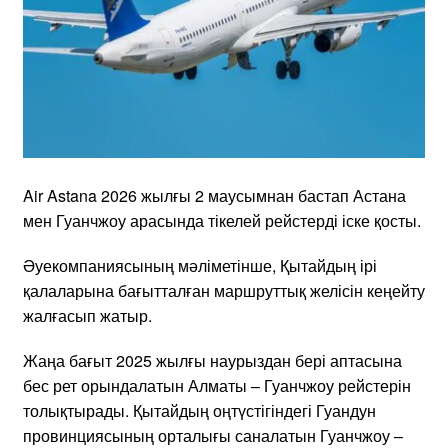
Air Astana 2026 жылғы 2 маусымнан бастап Астана
мен Гуанчжоу арасында тікелей рейстерді іске қосты.
Әуекомпаниясының мәліметінше, Қытайдың ірі
қалаларына бағытталған маршруттық желісін кеңейту
жалғасып жатыр.
Жаңа бағыт 2025 жылғы наурыздан бері аптасына
бес рет орындалатын Алматы – Гуанчжоу рейстерін
толықтырады. Қытайдың оңтүстігіндегі Гуандун
провинциясының орталығы саналатын Гуанчжоу –