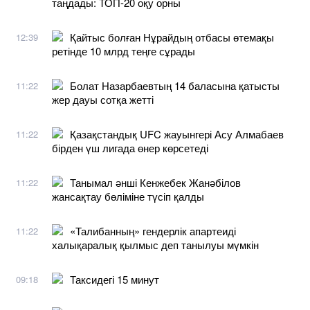
таңдады: ТОП-20 оқу орны
Қайтыс болған Нұрайдың отбасы өтемақы
12:39
ретінде 10 млрд теңге сұрады
Болат Назарбаевтың 14 баласына қатысты
11:22
жер дауы сотқа жетті
Қазақстандық UFC жауынгері Асу Алмабаев
11:22
бірден үш лигада өнер көрсетеді
Танымал әнші Кенжебек Жанәбілов
11:22
жансақтау бөліміне түсіп қалды
«Талибанның» гендерлік апартеиді
11:22
халықаралық қылмыс деп танылуы мүмкін
Таксидегі 15 минут
09:18