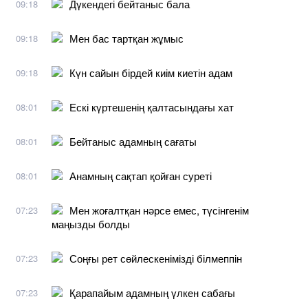
Дүкендегі бейтаныс бала
09:18
Мен бас тартқан жұмыс
09:18
Күн сайын бірдей киім киетін адам
09:18
Ескі күртешенің қалтасындағы хат
08:01
Бейтаныс адамның сағаты
08:01
Анамның сақтап қойған суреті
08:01
Мен жоғалтқан нәрсе емес, түсінгенім
07:23
маңызды болды
Соңғы рет сөйлескенімізді білмеппін
07:23
Қарапайым адамның үлкен сабағы
07:23