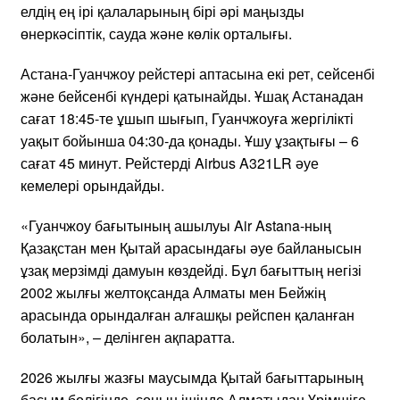
елдің ең ірі қалаларының бірі әрі маңызды
өнеркәсіптік, сауда және көлік орталығы.
Астана-Гуанчжоу рейстері аптасына екі рет, сейсенбі
және бейсенбі күндері қатынайды. Ұшақ Астанадан
сағат 18:45-те ұшып шығып, Гуанчжоуға жергілікті
уақыт бойынша 04:30-да қонады. Ұшу ұзақтығы – 6
сағат 45 минут. Рейстерді Airbus A321LR әуе
кемелері орындайды.
«Гуанчжоу бағытының ашылуы Air Astana-ның
Қазақстан мен Қытай арасындағы әуе байланысын
ұзақ мерзімді дамуын көздейді. Бұл бағыттың негізі
2002 жылғы желтоқсанда Алматы мен Бейжің
арасында орындалған алғашқы рейспен қаланған
болатын», – делінген ақпаратта.
2026 жылғы жазғы маусымда Қытай бағыттарының
басым бөлігінде, соның ішінде Алматыдан Үрімшіге,