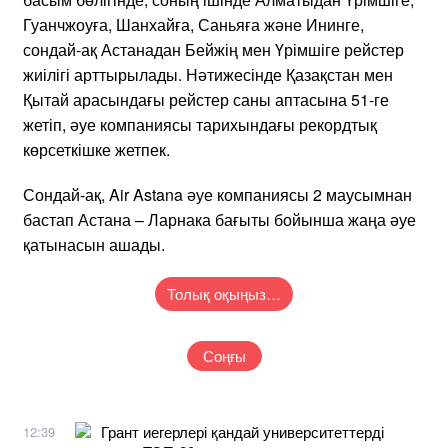
Гуанчжоуға, Шанхайға, Саньяға және Ининге,
сондай-ақ Астанадан Бейжің мен Үрімшіге рейстер
жиілігі арттырылады. Нәтижесінде Қазақстан мен
Қытай арасындағы рейстер саны аптасына 51-ге
жетіп, әуе компаниясы тарихындағы рекордтық
көрсеткішке жетпек.
Сондай-ақ, Air Astana әуе компаниясы 2 маусымнан
бастап Астана – Ларнака бағыты бойынша жаңа әуе
қатынасын ашады.
Толық оқыңыз…
Соңғы
Грант иегерлері қандай университеттерді
12:39