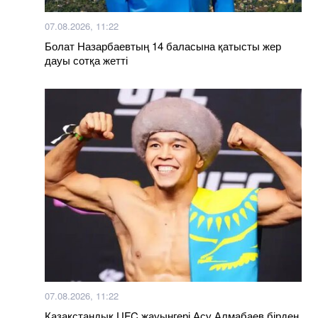
07.08.2026, 11:22
Болат Назарбаевтың 14 баласына қатысты жер
дауы сотқа жетті
07.08.2026, 11:22
Қазақстандық UFC жауынгері Асу Алмабаев бірден