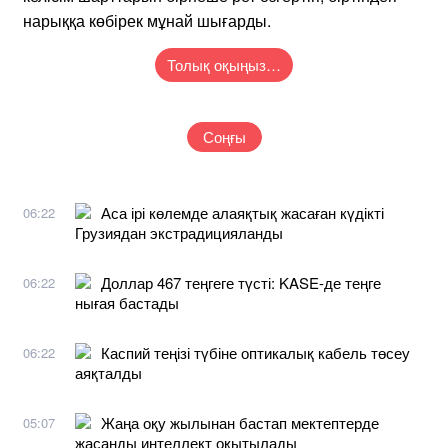
нарыққа көбірек мұнай шығарды.
Толық оқыңыз…
Соңғы
Аса ірі көлемде алаяқтық жасаған күдікті
06:22
Грузиядан экстрадицияланды
Доллар 467 теңгеге түсті: KASE-де теңге
06:22
нығая бастады
Каспий теңізі түбіне оптикалық кабель төсеу
06:22
аяқталды
Жаңа оқу жылынан бастап мектептерде
05:07
жасанды интеллект оқытылады