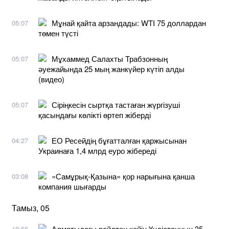
Мұнай қайта арзандады: WTI 75 доллардан
05:07
төмен түсті
Мұхаммед Салахты Трабзонның
05:07
әуежайында 25 мың жанкүйер күтіп алды
(видео)
Сіріңкесін сыртқа тастаған жүргізуші
05:07
қасындағы көлікті өртеп жіберді
ЕО Ресейдің бұғатталған қаржысынан
04:27
Украинаға 1,4 млрд еуро жібереді
«Самұрық-Қазына» қор нарығына қанша
03:08
компания шығарды
Тамыз, 05
Алматыдағы рейдтен кейін Үндістанның 35
18:56