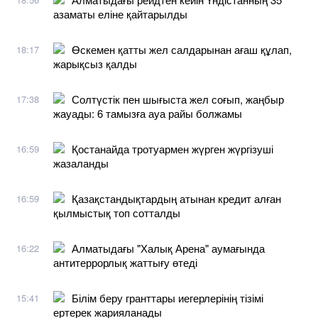
азаматы еліне қайтарылды
Өскемен қатты жел салдарынан ағаш құлап,
18:17
жарықсыз қалды
Солтүстік пен шығыста жел соғып, жаңбыр
17:38
жауады: 6 тамызға ауа райы болжамы
Қостанайда тротуармен жүрген жүргізуші
16:59
жазаланды
Қазақстандықтардың атынан кредит алған
16:59
қылмыстық топ сотталды
Алматыдағы "Халық Арена" аумағында
16:22
антитеррорлық жаттығу өтеді
Білім беру гранттары иегерлерінің тізімі
15:41
ертерек жарияланады