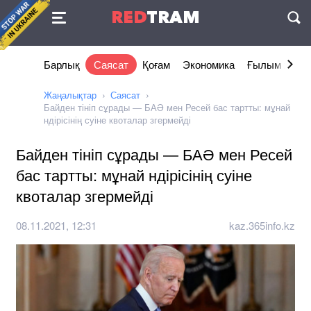
Келісімі
RED
TRAM
П
Барлық
Саясат
Қоғам
Экономика
Ғылым және 
Жаңалықтар
Саясат
Байден тініп сұрады — БАӘ мен Ресей бас тартты: мұнай
ндірісінің суіне квоталар згермейді
Байден тініп сұрады — БАӘ мен Ресей
бас тартты: мұнай ндірісінің суіне
квоталар згермейді
08.11.2021, 12:31
kaz.365info.kz