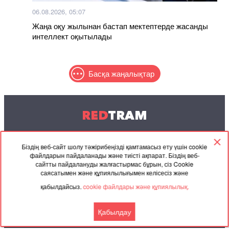
06.08.2026, 05:07
Жаңа оқу жылынан бастап мектептерде жасанды
интеллект оқытылады
Басқа жаңалықтар
RED
TRAM
© 2004-2026 Redtram, Ltd.
Біздің веб-сайт шолу тәжірибеңізді қамтамасыз ету үшін cookie
файлдарын пайдаланады және тиісті ақпарат. Біздің веб-
Ынтымақтастық
Мұрағат
Байланысу
сайтты пайдалануды жалғастырмас бұрын, сіз Cookie
саясатымен және құпиялылығымен келісесіз және
Серіктес
Келісімі
қабылдайсыз.
cookie файлдары және құпиялылық.
материалдар
Қабылдау