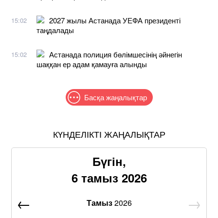
2027 жылы Астанада УЕФА президенті
15:02
таңдалады
Астанада полиция бөлімшесінің әйнегін
15:02
шаққан ер адам қамауға алынды
Басқа жаңалықтар
КҮНДЕЛІКТІ ЖАҢАЛЫҚТАР
Бүгін,
6 тамыз 2026
Тамыз
2026