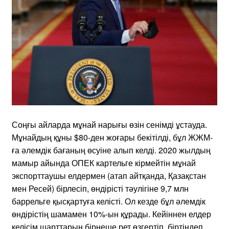
Соңғы айларда мұнай нарығы өзін сенімді ұстауда.
Мұнайдың құны $80-ден жоғары бекітілді, бұл ЖЖМ-
ға әлемдік бағаның өсуіне алып келді. 2020 жылдың
мамыр айында ОПЕК картельге кірмейтін мұнай
экспорттаушы елдермен (атап айтқанда, Қазақстан
мен Ресей) бірлесіп, өндірісті тәулігіне 9,7 млн
баррельге қысқартуға келісті. Ол кезде бұл әлемдік
өндірістің шамамен 10%-ын құрады. Кейіннен елдер
келісім шарттарын бірнеше рет өзгертіп, біртіндеп