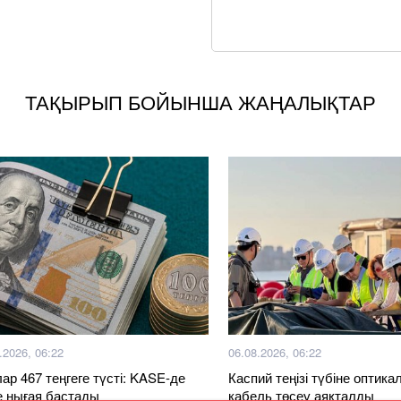
ТАҚЫРЫП БОЙЫНША ЖАҢАЛЫҚТАР
.2026, 06:22
06.08.2026, 06:22
ар 467 теңгеге түсті: KASE-де
Каспий теңізі түбіне оптика
е нығая бастады
кабель төсеу аяқталды