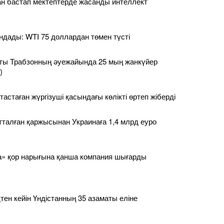
н бастап мектептерде жасанды интеллект
ндады: WTI 75 доллардан төмен түсті
ы Трабзонның әуежайында 25 мың жанкүйер
)
 тастаған жүргізуші қасындағы көлікті өртеп жіберді
тталған қаржысынан Украинаға 1,4 млрд еуро
» қор нарығына қанша компания шығарды
ен кейін Үндістанның 35 азаматы еліне