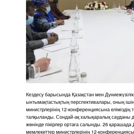
Кездесу барысында Қазақстан мен Дүниежүзілі
ынтымақтастықтың перспективалары, оның іші
министрлерінің 12-конференциясына еліміздің т
талқыланды. Сондай-ақ халықаралық сауданы д
жөнінде пікірлер ортаға салынды. 26 қарашад
мемлекеттер министрлерінің 12-конференциясын