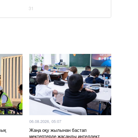
31
06.08.2026, 05:07
лық
Жаңа оқу жылынан бастап
мектептерде жасанды интеллект