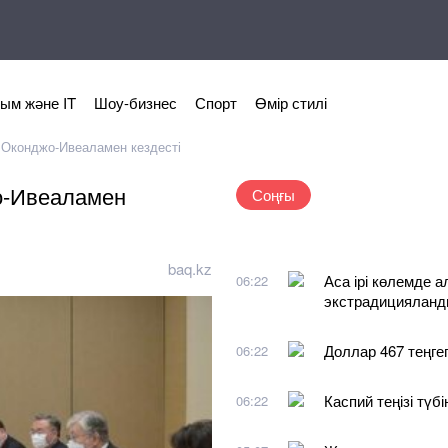
ым және IT
Шоу-бизнес
Спорт
Өмір стилі
Оконджо-Ивеаламен кездесті
о-Ивеаламен
Соңғы
baq.kz
Аса ірі көлемде а
06:22
экстрадициялан
Доллар 467 теңге
06:22
Каспий теңізі түб
06:22