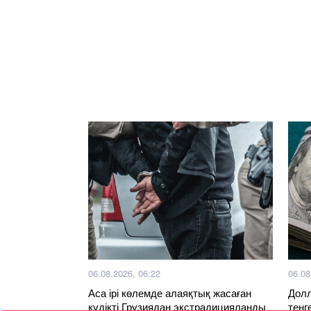
06.08.2026, 06:22
06.08
Аса ірі көлемде алаяқтық жасаған
Долл
күдікті Грузиядан экстрадицияланды
теңг