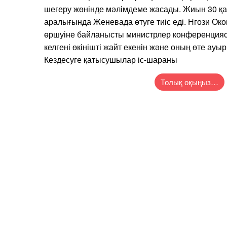
шегеру жөнінде мәлімдеме жасады. Жиын 30 қа
аралығында Женевада өтуге тиіс еді. Нгози Око
өршуіне байланысты министрлер конференциясы
келгені өкінішті жайт екенін және оның өте ау
Кездесуге қатысушылар іс-шараны
Толық оқыңыз…