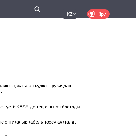
Поиск
Кіру
KZ
UA
EN
PL
RU
лаяқтық жасаған күдікті Грузиядан
ды
ге түсті: KASE-де теңге нығая бастады
іне оптикалық кабель төсеу аяқталды