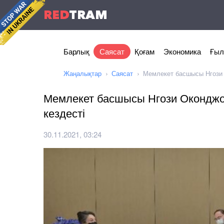
RED
TRAM
Барлық
Саясат
Қоғам
Экономика
Ғыл
Жаңалықтар
Саясат
Мемлекет басшысы Нгози 
Мемлекет басшысы Нгози Окондж
кездесті
30.11.2021, 03:24