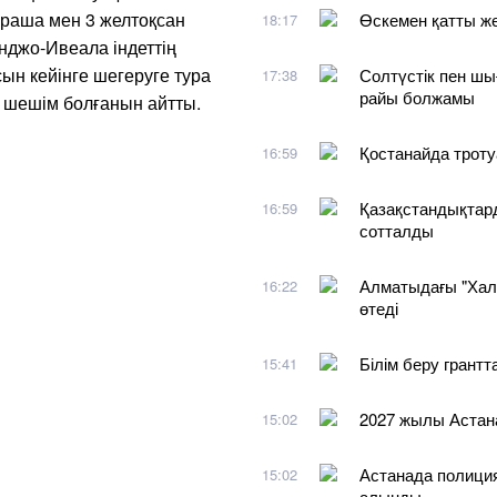
раша мен 3 желтоқсан
Өскемен қатты ж
18:17
нджо-Ивеала індеттің
н кейінге шегеруге тура
Солтүстік пен шы
17:38
райы болжамы
ыр шешім болғанын айтты.
Қостанайда троту
16:59
Қазақстандықтар
16:59
сотталды
Алматыдағы "Хал
16:22
өтеді
Білім беру грантт
15:41
2027 жылы Астан
15:02
Астанада полиция
15:02
алынды