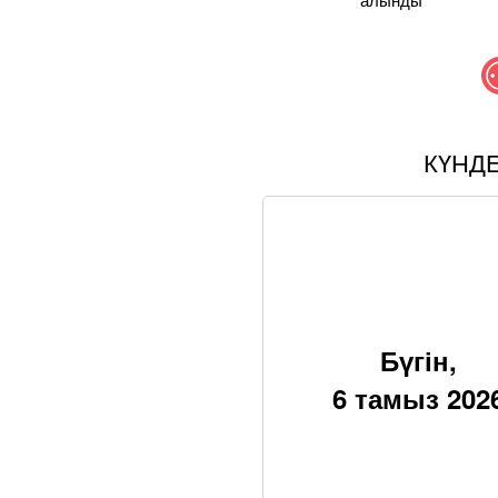
КҮНД
Бүгін,
6 тамыз 202