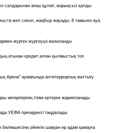
ел салдарынан ағаш құлап, жарықсыз қалды
ғыста жел соғып, жаңбыр жауады: 6 тамызға ауа
армен жүрген жүргізуші жазаланды
дың атынан кредит алған қылмыстық топ
ық Арена" аумағында антитеррорлық жаттығу
ары иегерлерінің тізімі ертерек жарияланады
ада УЕФА президенті таңдалады
 бөлімшесінің әйнегін шаққан ер адам қамауға