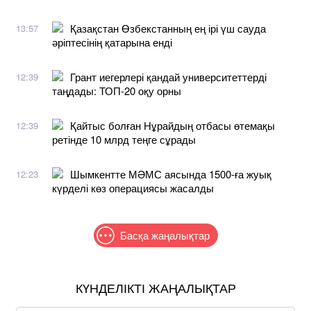
Қазақстан Өзбекстанның ең ірі үш сауда
13:57
әріптесінің қатарына енді
Грант иегерлері қандай университеттерді
12:39
таңдады: ТОП-20 оқу орны
Қайтыс болған Нұрайдың отбасы өтемақы
12:39
ретінде 10 млрд теңге сұрады
Шымкентте МӘМС аясында 1500-ға жуық
12:23
күрделі көз операциясы жасалды
Басқа жаңалықтар
КҮНДЕЛІКТІ ЖАҢАЛЫҚТАР