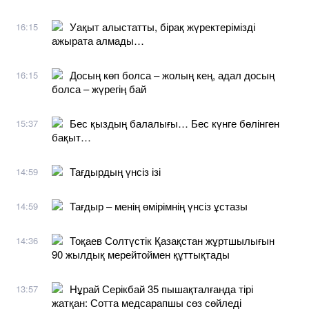
Уақыт алыстатты, бірақ жүректерімізді
16:15
ажырата алмады…
Досың көп болса – жолың кең, адал досың
16:15
болса – жүрегің бай
Бес қыздың балалығы… Бес күнге бөлінген
15:37
бақыт…
Тағдырдың үнсіз ізі
14:59
Тағдыр – менің өмірімнің үнсіз ұстазы
14:59
Тоқаев Солтүстік Қазақстан жұртшылығын
14:36
90 жылдық мерейтоймен құттықтады
Нұрай Серікбай 35 пышақталғанда тірі
13:57
жатқан: Сотта медсарапшы сөз сөйледі