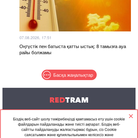
07.08.2026, 17:51
Оңтүстік пен батыста қатты ыстық: 8 тамызға ауа
райы болжамы
Басқа жаңалықтар
RED
TRAM
© 2004-2026 Redtram, Ltd.
Біздің веб-сайт шолу тәжірибеңізді қамтамасыз ету үшін cookie
файлдарын пайдаланады және тиісті ақпарат. Біздің веб-
Ынтымақтастық
Мұрағат
Байланысу
сайтты пайдалануды жалғастырмас бұрын, сіз Cookie
саясатымен және құпиялылығымен келісесіз және