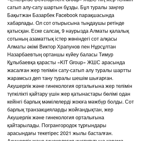
сатып алу-сату шартын бұзды. Бұл туралы заңгер
Бақытжан Базарбек Facebook парақшасында
хабарлады. Ол сот отырысына тыңдаушы ретінде
қатысқан. Еске салсақ, 9 наурызда Алматы қалалық
сотының азаматтық істер жөніндегі сот алқасы
Алматы әкімі Виктор Храпунов пен Нұрсұлтан
Назарбаевтың ортаншы күйеу баласы Тимур
Құлыбаевқа қарасты «KIT Group» ЖШС арасында
жасалған жер телімін сату-сатып алу туралы шартты
жарамсыз деп тану туралы шешім шығарған.
Акушерлік және гинекология орталығына жер телімін
түпкілікті қайтару үшін жер қатынастары бөлімі одан
кейінгі барлық мәмілелерді жоюға мәжбүр болды. Сот
барлық транзакцияларды жойғандықтан, жер
Акушерлік және гинекология орталығына
қайтарылады. Погрангородок тұрғындары
арасындағы текетірес 2021 жылы басталған.
Акушерлік және гинекология институтына қарама-