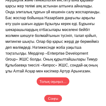
қарсы жер телімі аяқ астынан алтынға айналады.
Онда элиталық тұрғын үй кешенін салу жоспарланды.
Бас жоспар бойынша Назарбаев даңғылы арқылы
өту үшін шағын аудан бұзылуы керек еді. Бұрынғы
шекарашылардың отбасылары мәселені бейбіт
жолмен шешуге болмайтынын түсініп, талап қойып,
митингке шықты. Олар бір қарыс жерді де бермейміз
деп мәлімдеді. Нәтижесінде жоба уақытша
тоқтатылды. Мердігер ​​«Enterprise Development
Group» ЖШС болды. Оның құрылтайшылары Тимур
Құлыбаевқа тиесілі «Кипрос» ЖШС, сондай-ақ оның
ұлы Алтай Асқар мен кәсіпкер Артур Арынғазин.
Толық оқыңыз…
Соңғы