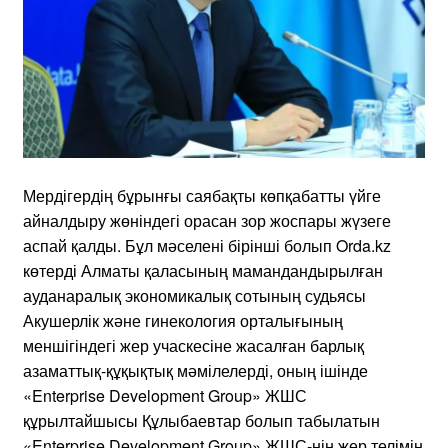
Мердігердің бұрынғы саябақты көпқабатты үйге
айналдыру жөніндегі орасан зор жоспары жүзеге
аспай қалды. Бұл мәселені бірінші болып Orda.kz
көтерді Алматы қаласының мамандандырылған
ауданаралық экономикалық сотының судьясы
Акушерлік және гинекология орталығының
меншігіндегі жер учаскесіне жасалған барлық
азаматтық-құқықтық мәмілелерді, оның ішінде
«Enterprise Development Group» ЖШС
құрылтайшысы Құлыбаевтар болып табылатын
«Enterprise Development Group» ЖШС-нің жер телімін