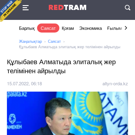
Келісімі
RED
TRAM
П
Барлық
Саясат
Қоғам
Экономика
Ғылым және 
Жаңалықтар
Саясат
Құлыбаев Алматыда элиталық жер телімінен айрылды
Құлыбаев Алматыда элиталық жер
телімінен айрылды
15.07.2022, 06:18
altyn-orda.kz