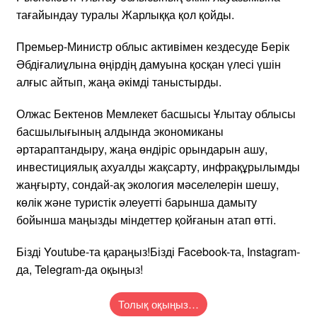
тағайындау туралы Жарлыққа қол қойды.
Премьер-Министр облыс активімен кездесуде Берік
Әбдіғалиұлына өңірдің дамуына қосқан үлесі үшін
алғыс айтып, жаңа әкімді таныстырды.
Олжас Бектенов Мемлекет басшысы Ұлытау облысы
басшылығының алдында экономиканы
әртараптандыру, жаңа өндіріс орындарын ашу,
инвестициялық ахуалды жақсарту, инфрақұрылымды
жаңғырту, сондай-ақ экология мәселелерін шешу,
көлік және туристік әлеуетті барынша дамыту
бойынша маңызды міндеттер қойғанын атап өтті.
Бізді Youtubе-та қараңыз!Бізді Facebook-та, Instagram-
да, Telegram-да оқыңыз!
Толық оқыңыз…