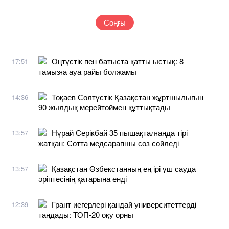
Соңғы
Оңтүстік пен батыста қатты ыстық: 8
17:51
тамызға ауа райы болжамы
Тоқаев Солтүстік Қазақстан жұртшылығын
14:36
90 жылдық мерейтоймен құттықтады
Нұрай Серікбай 35 пышақталғанда тірі
13:57
жатқан: Сотта медсарапшы сөз сөйледі
Қазақстан Өзбекстанның ең ірі үш сауда
13:57
әріптесінің қатарына енді
Грант иегерлері қандай университеттерді
12:39
таңдады: ТОП-20 оқу орны