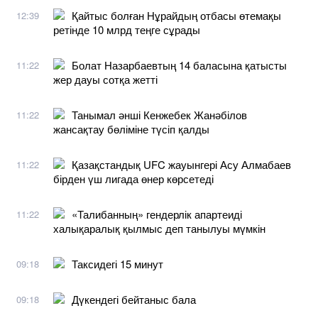
Қайтыс болған Нұрайдың отбасы өтемақы
12:39
ретінде 10 млрд теңге сұрады
Болат Назарбаевтың 14 баласына қатысты
11:22
жер дауы сотқа жетті
Танымал әнші Кенжебек Жанәбілов
11:22
жансақтау бөліміне түсіп қалды
Қазақстандық UFC жауынгері Асу Алмабаев
11:22
бірден үш лигада өнер көрсетеді
«Талибанның» гендерлік апартеиді
11:22
халықаралық қылмыс деп танылуы мүмкін
Таксидегі 15 минут
09:18
Дүкендегі бейтаныс бала
09:18