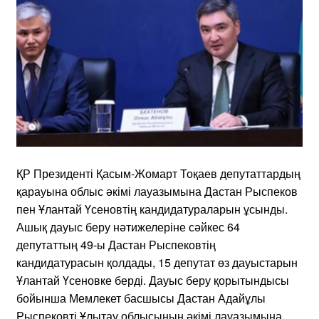
ҚР Президенті Қасым-Жомарт Тоқаев депутаттардың
қарауына облыс әкімі лауазымына Дастан Рыспеков
пен Ұлантай Үсеновтің кандидатураларын ұсынды.
Ашық дауыс беру нәтижелеріне сәйкес 64
депутаттың 49-ы Дастан Рыспековтің
кандидатурасын қолдады, 15 депутат өз дауыстарын
Ұлантай Үсеновке берді. Дауыс беру қорытындысы
бойынша Мемлекет басшысы Дастан Адайұлы
Рыспековті Ұлытау облысының әкімі лауазымына