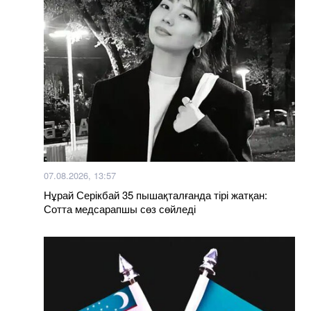
07.08.2026, 13:57
Нұрай Серікбай 35 пышақталғанда тірі жатқан:
Сотта медсарапшы сөз сөйледі