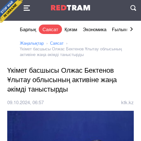
Келісімі
RED
TRAM
П
Барлық
Саясат
Қоғам
Экономика
Ғылым және 
Жаңалықтар
Саясат
Үкімет басшысы Олжас Бектенов Ұлытау облысының
активіне жаңа әкімді таныстырды
Үкімет басшысы Олжас Бектенов
Ұлытау облысының активіне жаңа
әкімді таныстырды
09.10.2024, 06:57
ktk.kz