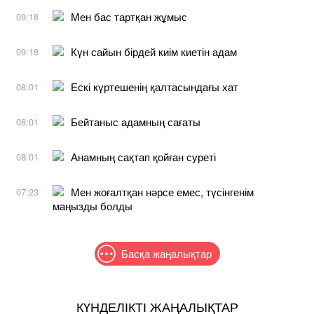
Мен бас тартқан жұмыс
09:18
Күн сайын бірдей киім киетін адам
09:18
Ескі күртешенің қалтасындағы хат
08:01
Бейтаныс адамның сағаты
08:01
Анамның сақтап қойған суреті
08:01
Мен жоғалтқан нәрсе емес, түсінгенім
07:23
маңызды болды
Басқа жаңалықтар
КҮНДЕЛІКТІ ЖАҢАЛЫҚТАР