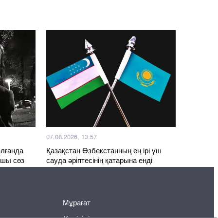
07.08.2026, 13:57
алғанда
Қазақстан Өзбекстанның ең ірі үш
пшы сөз
сауда әріптесінің қатарына енді
Мұрағат