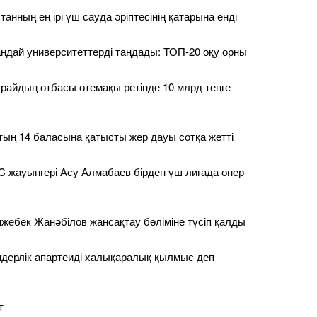
анның ең ірі үш сауда әріптесінің қатарына енді
қандай университеттерді таңдады: ТОП-20 оқу орны
райдың отбасы өтемақы ретінде 10 млрд теңге
ың 14 баласына қатысты жер дауы сотқа жетті
 жауынгері Асу Алмабаев бірден үш лигада өнер
жебек Жанәбілов жансақтау бөліміне түсіп қалды
дерлік апартеиді халықаралық қылмыс деп
т