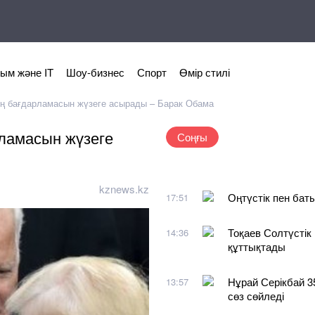
ым және IT
Шоу-бизнес
Спорт
Өмір стилі
нің бағдарламасын жүзеге асырады – Барак Обама
рламасын жүзеге
Соңғы
kznews.kz
Оңтүстік пен бат
17:51
Тоқаев Солтүсті
14:36
құттықтады
Нұрай Серікбай 3
13:57
сөз сөйледі