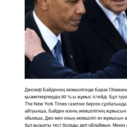
Джозеф Байденнің әкімшілігінде Барак Обаман
қызметкерлердің 90 %-ы жұмыс істейді. Бұл тур
The New York Times газетіне берген сұхбатынд
айтуынша, Байден өзінің әкімшілігінің жұмысын
ойымша, Джо мен оның әкімшілігі өз жұмысын 
бұл қызықты тест болады деп ойлаймын. Менің ә