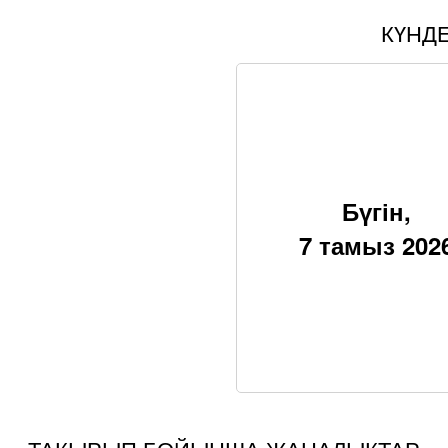
КҮНД
Бүгін,
7 тамыз 202