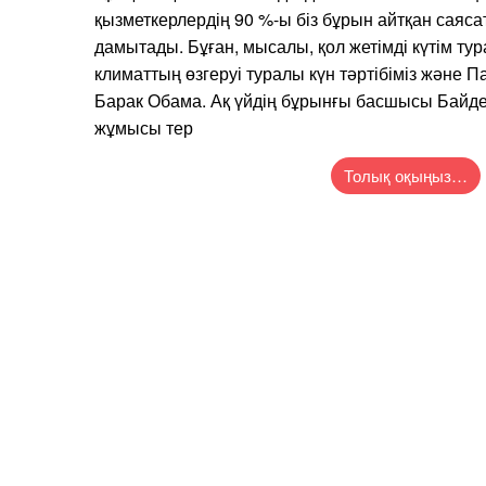
қызметкерлердің 90 %-ы біз бұрын айтқан саяс
дамытады. Бұған, мысалы, қол жетімді күтім тур
климаттың өзгеруі туралы күн тәртібіміз және Пар
Барак Обама. Ақ үйдің бұрынғы басшысы Байден 
жұмысы тер
Толық оқыңыз…