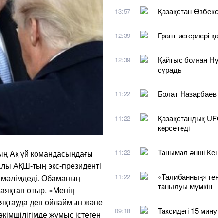
Қазақстан Өзбекст
13:57
Грант иегерлері 
12:39
Қайтыс болған Нұ
12:39
сұрады
Болат Назарбаевт
11:22
Қазақстандық UFC
11:22
көрсетеді
Танымал әнші Кен
11:22
ың Ақ үй командасындағы
алы АҚШ-тың экс-президенті
«Талибанның» ген
11:22
а мәлімдеді. Обаманың
танылуы мүмкін
 аяқтап отыр. «Менің
аяқтауда деп ойлаймын және
Таксидегі 15 мину
09:18
кімшілігімде жұмыс істеген