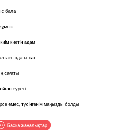
ыс бала
 жұмыс
киім киетін адам
қалтасындағы хат
ң сағаты
ойған суреті
рсе емес, түсінгенім маңызды болды
Басқа жаңалықтар