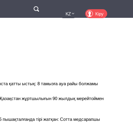
Поиск
Кіру
KZ
UA
EN
PL
RU
ыста қатты ыстық: 8 тамызға ауа райы болжамы
к Қазақстан жұртшылығын 90 жылдық мерейтоймен
5 пышақталғанда тірі жатқан: Сотта медсарапшы