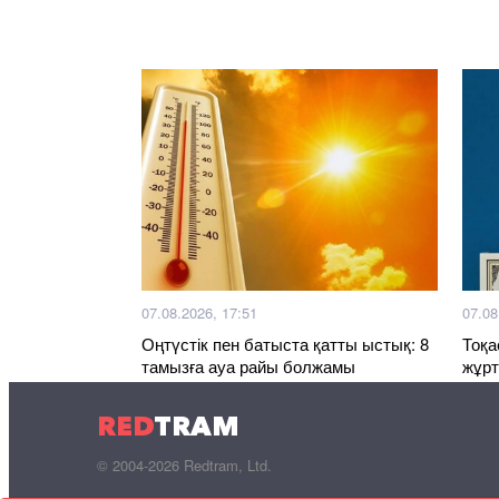
07.08.2026, 17:51
07.08
Оңтүстік пен батыста қатты ыстық: 8
Тоқа
тамызға ауа райы болжамы
жұр
мере
RED
TRAM
© 2004-2026 Redtram, Ltd.