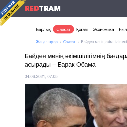
RED
TRAM
Барлық
Саясат
Қоғам
Экономика
Ғыл
Жаңалықтар
Саясат
Байден менің әкімшілігім
Байден менің әкімшілігімнің бағда
асырады – Барак Обама
04.06.2021, 07:05