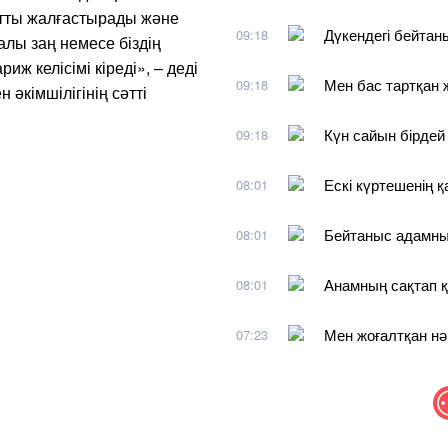
атты жалғастырады және
Дүкендегі бейтан
09:18
алы заң немесе біздің
иж келісімі кіреді», – деді
Мен бас тартқан
09:18
әкімшілігінің сәтті
Күн сайын бірдей 
09:18
Ескі күртешенің 
08:01
Бейтаныс адамны
08:01
Анамның сақтап қ
08:01
Мен жоғалтқан нә
07:23