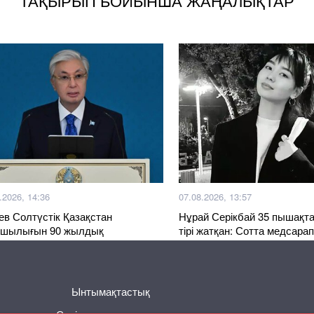
ТАҚЫРЫП БОЙЫНША ЖАҢАЛЫҚТАР
.2026, 14:36
07.08.2026, 13:57
ев Солтүстік Қазақстан
Нұрай Серікбай 35 пышақт
тшылығын 90 жылдық
тірі жатқан: Сотта медсара
йтоймен құттықтады
сөйледі
Ынтымақтастық
Басқа жаңалықтар