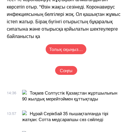
көрсетіп отыр. "Өзін жақсы сезінеді. Коронавирус
инфекциясының белгілері жоқ. Ол қашықтан жұмыс
істеп жатыр. Бірақ бүгінгі отырыстың бұқаралық
сипатына және отырысқа қойылатын шектеулерге
байланысты қа
Толық оқыңыз…
Соңғы
Тоқаев Солтүстік Қазақстан жұртшылығын
14:36
90 жылдық мерейтоймен құттықтады
Нұрай Серікбай 35 пышақталғанда тірі
13:57
жатқан: Сотта медсарапшы сөз сөйледі