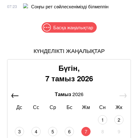
Соңғы рет сөйлескенімізді білмеппін
07:23
Басқа жаңалықтар
КҮНДЕЛІКТІ ЖАҢАЛЫҚТАР
Бүгін,
7 тамыз 2026
Тамыз
2026
Дс
Сс
Ср
Бс
Жм
Сн
Жк
1
2
3
4
5
6
7
8
9