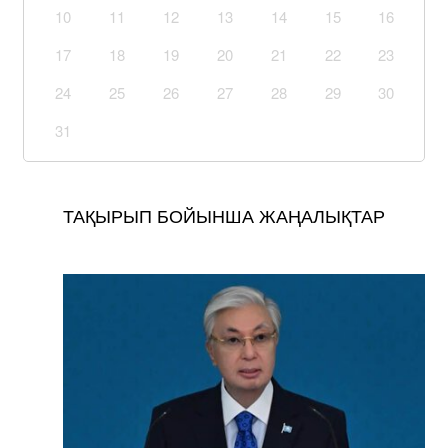
10
11
12
13
14
15
16
17
18
19
20
21
22
23
24
25
26
27
28
29
30
31
ТАҚЫРЫП БОЙЫНША ЖАҢАЛЫҚТАР