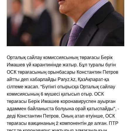
Орталық сайлау комиссиясының төрағасы Берік
Имашев үй карантинінде жатыр. Бұл туралы бүгін
ОСК төрағасының орынбасары Константин Петров
айтты деп хабарлайды Paryz.kz, ҚазАқпарат-қа
сілтеме жасап. "Бүгінгі отырысқа Орталық сайлау
комисиясының 6 мүшесі қатысып отыр. ОСК
төрағасы Берік Имашев коронавируспен ауырған
адаммен байланыста болуына орай қатыспайды", -
деді Константин Петров. Оның атап өтуінше, ОСК
төрағасы вакцинаның 2 компонентін де алған. ПТР
тест те коронавирус жұқтырып алмағандығын