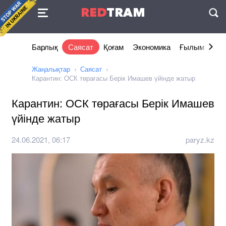
Келісімі
RED
TRAM
П
Барлық
Саясат
Қоғам
Экономика
Ғылым және 
Жаңалықтар
Саясат
Карантин: ОСК төрағасы Берік Имашев үйінде жатыр
Карантин: ОСК төрағасы Берік Имашев
үйінде жатыр
24.06.2021, 06:17
paryz.kz