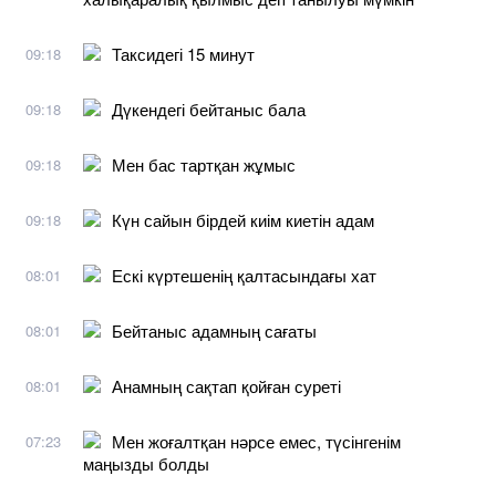
Таксидегі 15 минут
09:18
Дүкендегі бейтаныс бала
09:18
Мен бас тартқан жұмыс
09:18
Күн сайын бірдей киім киетін адам
09:18
Ескі күртешенің қалтасындағы хат
08:01
Бейтаныс адамның сағаты
08:01
Анамның сақтап қойған суреті
08:01
Мен жоғалтқан нәрсе емес, түсінгенім
07:23
маңызды болды