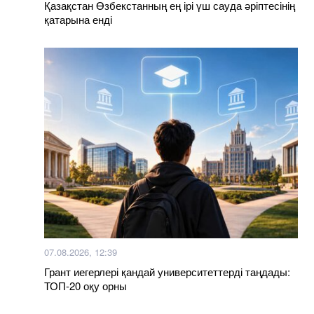
Қазақстан Өзбекстанның ең ірі үш сауда әріптесінің
қатарына енді
07.08.2026, 12:39
Грант иегерлері қандай университеттерді таңдады:
ТОП-20 оқу орны