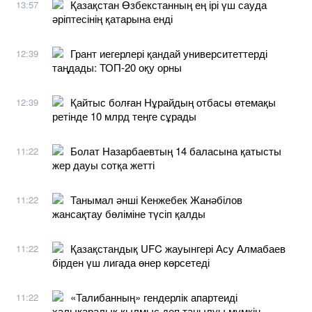
Қазақстан Өзбекстанның ең ірі үш сауда
13:57
әріптесінің қатарына енді
Грант иегерлері қандай университеттерді
12:39
таңдады: ТОП-20 оқу орны
Қайтыс болған Нұрайдың отбасы өтемақы
12:39
ретінде 10 млрд теңге сұрады
Болат Назарбаевтың 14 баласына қатысты
11:22
жер дауы сотқа жетті
Танымал әнші Кенжебек Жанәбілов
11:22
жансақтау бөліміне түсіп қалды
Қазақстандық UFC жауынгері Асу Алмабаев
11:22
бірден үш лигада өнер көрсетеді
«Талибанның» гендерлік апартеиді
11:22
халықаралық қылмыс деп танылуы мүмкін