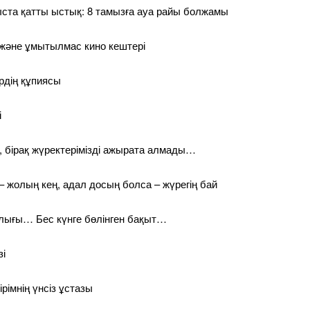
ыста қатты ыстық: 8 тамызға ауа райы болжамы
і және ұмытылмас кино кештері
рдің құпиясы
і
 бірақ жүректерімізді ажырата алмады…
– жолың кең, адал досың болса – жүрегің бай
лығы… Бес күнге бөлінген бақыт…
зі
ірімнің үнсіз ұстазы