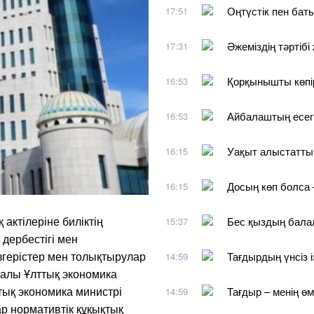
Оңтүстік пен бат
17:51
Әжеміздің тәртіб
17:31
Қорқынышты көпі
16:53
Айбалаштың есег
16:53
Уақыт алыстатты,
16:15
Досың көп болса 
16:15
актілеріне биліктің
Бес қыздың бала
15:37
дербестігі мен
згерістер мен толықтырулар
Тағдырдың үнсіз і
14:59
ралы Ұлттық экономика
ттық экономика министрі
Тағдыр – менің өм
14:59
р нормативтік құқықтық