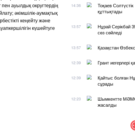
т пен ауылдық округтердің
Тоқаев Солтүсті
14:36
құттықтады
йлату; әкімшілік-аумақтық
рбестікті кеңейту және
Нұрай Серікбай 3
13:57
ауапкершілігін күшейтуге
сөз сөйледі
Қазақстан Өзбекст
13:57
Грант иегерлері 
12:39
Қайтыс болған Нұ
12:39
сұрады
Шымкентте МӘМС 
12:23
жасалды