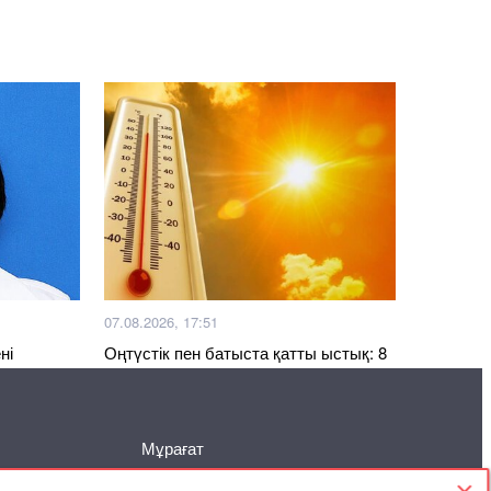
07.08.2026, 17:51
ні
Оңтүстік пен батыста қатты ыстық: 8
тамызға ауа райы болжамы
Мұрағат
Келісімі