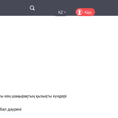
Поиск
Кіру
KZ
UA
EN
PL
RU
ғы кең шаңырақтың қызықты күндері
бал дәурені