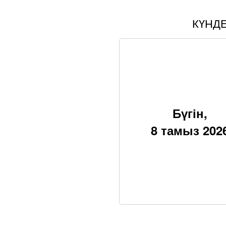
КҮНД
Бүгін,
8 тамыз 202