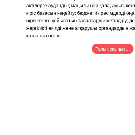
актілерге аудандық маңызы бар қала, ауыл, кен
кіріс базасын кеңейту; бюджеттік рәсімдерді оңа
бірліктерге қойылатын талаптарды жетілдіру; де
жергілікті өкілді және атқарушы органдардың ж
қатысты өзгеріст
Толық оқыңыз…