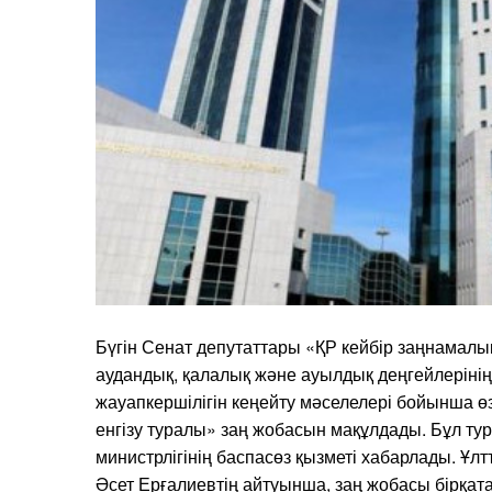
Бүгін Сенат депутаттары «ҚР кейбір заңнамалық 
аудандық, қалалық және ауылдық деңгейлерінің 
жауапкершілігін кеңейту мәселелері бойынша ө
енгізу туралы» заң жобасын мақұлдады. Бұл ту
министрлігінің баспасөз қызметі хабарлады. Ұл
Әсет Ерғалиевтің айтуынша, заң жобасы бірқата