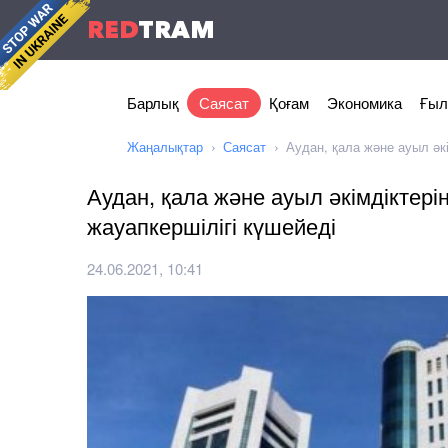
RED
TRAM
Барлық
Саясат
Қоғам
Экономика
Ғыл
Жаңалықтар
Саясат
Аудан, қала және ауыл әкі
Аудан, қала және ауыл әкімдіктерін
жауапкершілігі күшейеді
24.06.2021, 10:41