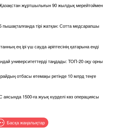
к Қазақстан жұртшылығын 90 жылдық мерейтоймен
5 пышақталғанда тірі жатқан: Сотта медсарапшы
анның ең ірі үш сауда әріптесінің қатарына енді
қандай университеттерді таңдады: ТОП-20 оқу орны
райдың отбасы өтемақы ретінде 10 млрд теңге
аясында 1500-ға жуық күрделі көз операциясы
Басқа жаңалықтар