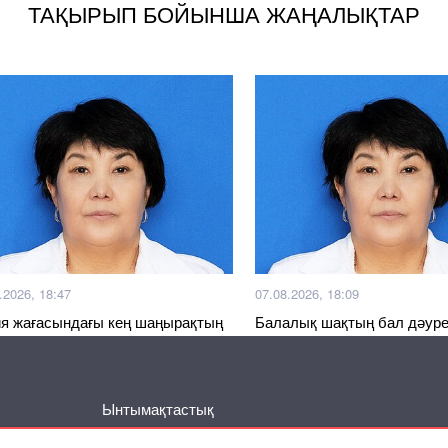
ТАҚЫРЫП БОЙЫНША ЖАҢАЛЫҚТАР
.2026, 18:47
07.08.2026, 18:09
я жағасындағы кең шаңырақтың
Балалық шақтың бал дәуре
қты күндері
Ынтымақтастық
Басқа жаңалықтар
Серіктес материалдар