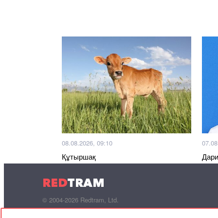
08.08.2026, 09:10
07.08
Құтыршақ
Дари
қызы
RED
TRAM
© 2004-2026 Redtram, Ltd.