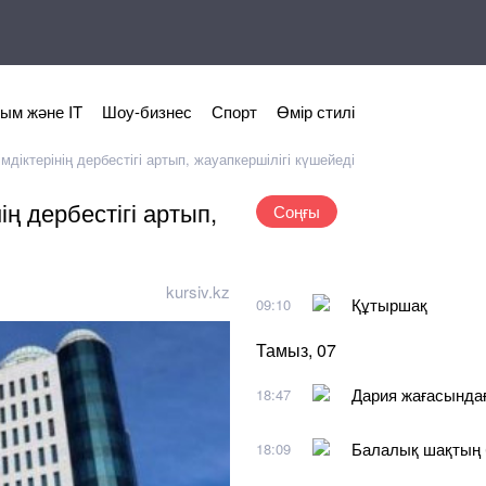
ым және IT
Шоу-бизнес
Спорт
Өмір стилі
мдіктерінің дербестігі артып, жауапкершілігі күшейеді
ің дербестігі артып,
Соңғы
kursiv.kz
Құтыршақ
09:10
Тамыз, 07
Дария жағасында
18:47
Балалық шақтың 
18:09