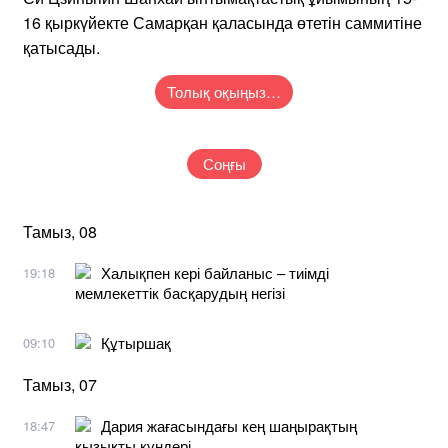
16 қыркүйекте Самарқан қаласында өтетін саммитіне
қатысады.
Толық оқыңыз…
Соңғы
Тамыз, 08
Халықпен кері байланыс – тиімді
19:18
мемлекеттік басқарудың негізі
Құтыршақ
09:10
Тамыз, 07
Дария жағасындағы кең шаңырақтың
18:47
қызықты күндері