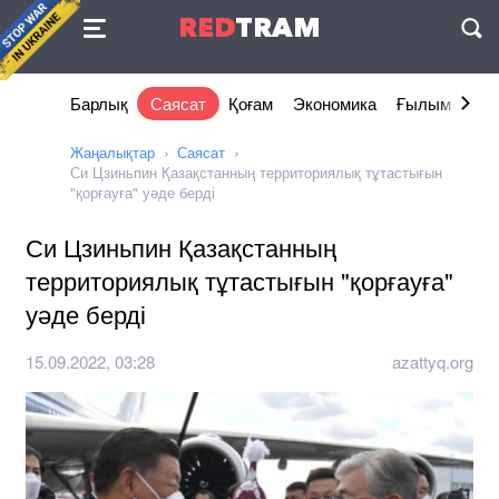
Келісімі
RED
TRAM
П
Барлық
Саясат
Қоғам
Экономика
Ғылым және 
Жаңалықтар
Саясат
Си Цзиньпин Қазақстанның территориялық тұтастығын
"қорғауға" уәде берді
Си Цзиньпин Қазақстанның
территориялық тұтастығын "қорғауға"
уәде берді
15.09.2022, 03:28
azattyq.org