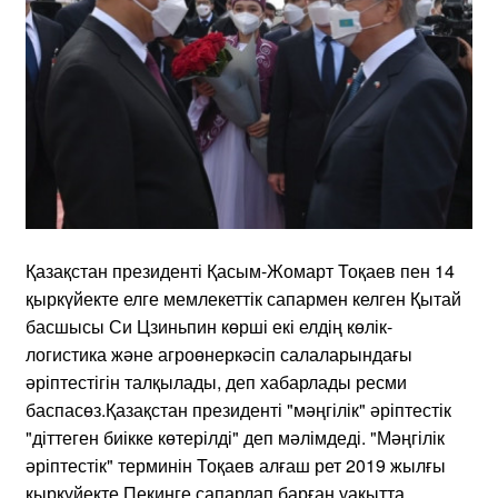
Қазақстан президенті Қасым-Жомарт Тоқаев пен 14
қыркүйекте елге мемлекеттік сапармен келген Қытай
басшысы Си Цзиньпин көрші екі елдің көлік-
логистика және агроөнеркәсіп салаларындағы
әріптестігін талқылады, деп хабарлады ресми
баспасөз.Қазақстан президенті "мәңгілік" әріптестік
"діттеген биікке көтерілді" деп мәлімдеді. "Мәңгілік
әріптестік" терминін Тоқаев алғаш рет 2019 жылғы
қыркүйекте Пекинге сапарлап барған уақытта