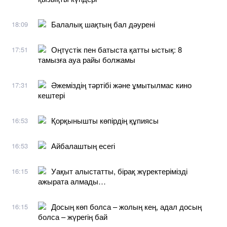
Балалық шақтың бал дәурені
18:09
Оңтүстік пен батыста қатты ыстық: 8
17:51
тамызға ауа райы болжамы
Әжеміздің тәртібі және ұмытылмас кино
17:31
кештері
Қорқынышты көпірдің құпиясы
16:53
Айбалаштың есегі
16:53
Уақыт алыстатты, бірақ жүректерімізді
16:15
ажырата алмады…
Досың көп болса – жолың кең, адал досың
16:15
болса – жүрегің бай