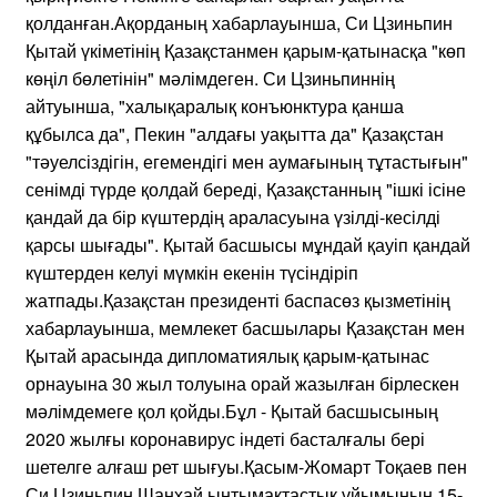
қолданған.Ақорданың хабарлауынша, Си Цзиньпин
Қытай үкіметінің Қазақстанмен қарым-қатынасқа "көп
көңіл бөлетінін" мәлімдеген. Си Цзиньпиннің
айтуынша, "халықаралық конъюнктура қанша
құбылса да", Пекин "алдағы уақытта да" Қазақстан
"тәуелсіздігін, егемендігі мен аумағының тұтастығын"
сенімді түрде қолдай береді, Қазақстанның "ішкі ісіне
қандай да бір күштердің араласуына үзілді-кесілді
қарсы шығады". Қытай басшысы мұндай қауіп қандай
күштерден келуі мүмкін екенін түсіндіріп
жатпады.Қазақстан президенті баспасөз қызметінің
хабарлауынша, мемлекет басшылары Қазақстан мен
Қытай арасында дипломатиялық қарым-қатынас
орнауына 30 жыл толуына орай жазылған бірлескен
мәлімдемеге қол қойды.Бұл - Қытай басшысының
2020 жылғы коронавирус індеті басталғалы бері
шетелге алғаш рет шығуы.Қасым-Жомарт Тоқаев пен
Си Цзиньпин Шанхай ынтымақтастық ұйымының 15-