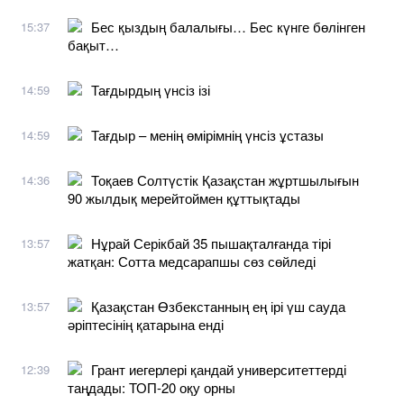
Бес қыздың балалығы… Бес күнге бөлінген
15:37
бақыт…
Тағдырдың үнсіз ізі
14:59
Тағдыр – менің өмірімнің үнсіз ұстазы
14:59
Тоқаев Солтүстік Қазақстан жұртшылығын
14:36
90 жылдық мерейтоймен құттықтады
Нұрай Серікбай 35 пышақталғанда тірі
13:57
жатқан: Сотта медсарапшы сөз сөйледі
Қазақстан Өзбекстанның ең ірі үш сауда
13:57
әріптесінің қатарына енді
Грант иегерлері қандай университеттерді
12:39
таңдады: ТОП-20 оқу орны