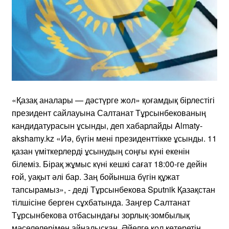
«Қазақ аналары — дәстүрге жол» қоғамдық бірлестігі
президент сайлауына Салтанат Тұрсынбекованың
кандидатурасын ұсынды, деп хабарлайды Almaty-
akshamy.kz «Иә, бүгін мені президенттікке ұсынды. 11
қазан үміткерлерді ұсынудың соңғы күні екенін
білеміз. Бірақ жұмыс күні кешкі сағат 18:00-ге дейін
ғой, уақыт әлі бар. Заң бойынша бүгін құжат
тапсырамыз», - деді Тұрсынбекова Sputnik Қазақстан
тілшісіне берген сұхбатында. Заңгер Салтанат
Тұрсынбекова отбасындағы зорлық-зомбылық
мәселелерімен айналысқан. Әйелге қол көтеретін