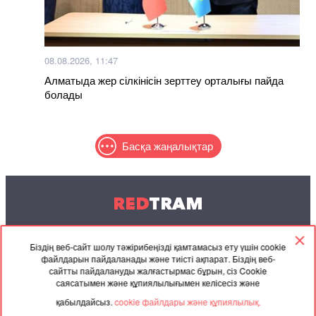
08.08.2026, 11:47
Алматыда жер сілкінісін зерттеу орталығы пайда
болады
Басқа жаңалықтар
RED
TRAM
© 2004-2026 Redtram, Ltd.
Біздің веб-сайт шолу тәжірибеңізді қамтамасыз ету үшін cookie
файлдарын пайдаланады және тиісті ақпарат. Біздің веб-
Ынтымақтастық
Мұрағат
Байланысу
сайтты пайдалануды жалғастырмас бұрын, сіз Cookie
саясатымен және құпиялылығымен келісесіз және
Серіктес
Келісімі
қабылдайсыз.
cookie файлдары және құпиялылық.
материалдар