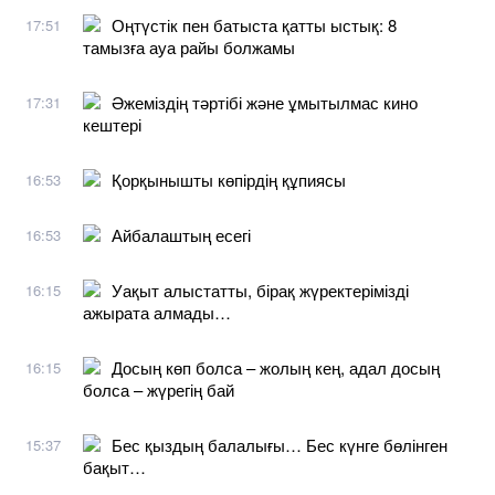
Оңтүстік пен батыста қатты ыстық: 8
17:51
тамызға ауа райы болжамы
Әжеміздің тәртібі және ұмытылмас кино
17:31
кештері
Қорқынышты көпірдің құпиясы
16:53
Айбалаштың есегі
16:53
Уақыт алыстатты, бірақ жүректерімізді
16:15
ажырата алмады…
Досың көп болса – жолың кең, адал досың
16:15
болса – жүрегің бай
Бес қыздың балалығы… Бес күнге бөлінген
15:37
бақыт…