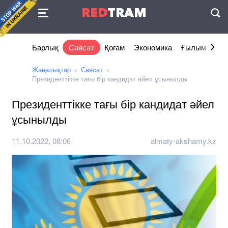
Келісімі
RED
TRAM
П
Барлық
Саясат
Қоғам
Экономика
Ғылым және 
Жаңалықтар
Саясат
Президенттікке тағы бір кандидат әйел ұсынылды
Президенттікке тағы бір кандидат әйел
ұсынылды
11.10.2022, 08:06
almaty-akshamy.kz