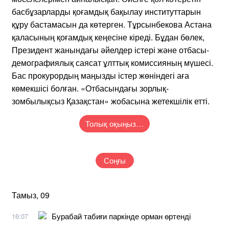
басбұзарларды қоғамдық бақылау институттарын
құру бастамасын да көтерген. Тұрсынбекова Астана
қаласының қоғамдық кеңесіне кіреді. Бұдан бөлек,
Президент жанындағы әйелдер істері және отбасы-
демографиялық саясат ұлттық комиссияның мүшесі.
Бас прокурордың маңызды істер жөніндегі аға
көмекшісі болған. «Отбасындағы зорлық-
зомбылықсыз Қазақстан» жобасына жетекшілік етті.
Толық оқыңыз…
Соңғы
Тамыз, 09
Бурабай табиғи паркінде орман өртенді
16:07