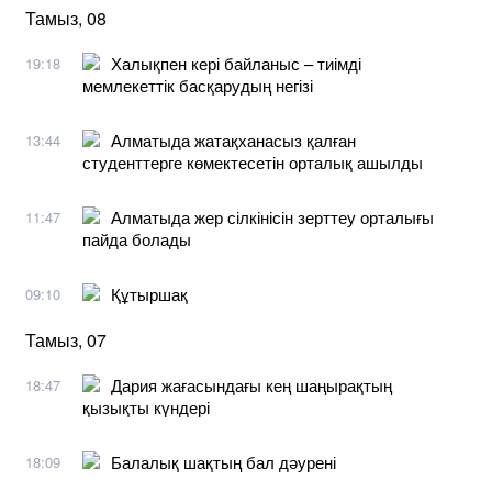
Тамыз, 08
Халықпен кері байланыс – тиімді
19:18
мемлекеттік басқарудың негізі
Алматыда жатақханасыз қалған
13:44
студенттерге көмектесетін орталық ашылды
Алматыда жер сілкінісін зерттеу орталығы
11:47
пайда болады
Құтыршақ
09:10
Тамыз, 07
Дария жағасындағы кең шаңырақтың
18:47
қызықты күндері
Балалық шақтың бал дәурені
18:09