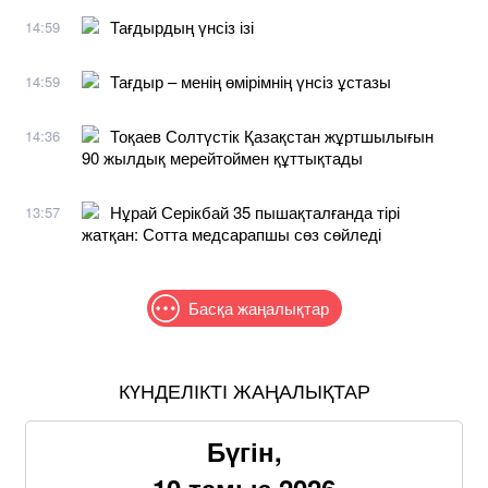
Тағдырдың үнсіз ізі
14:59
Тағдыр – менің өмірімнің үнсіз ұстазы
14:59
Тоқаев Солтүстік Қазақстан жұртшылығын
14:36
90 жылдық мерейтоймен құттықтады
Нұрай Серікбай 35 пышақталғанда тірі
13:57
жатқан: Сотта медсарапшы сөз сөйледі
Басқа жаңалықтар
КҮНДЕЛІКТІ ЖАҢАЛЫҚТАР
Бүгін,
10 тамыз 2026