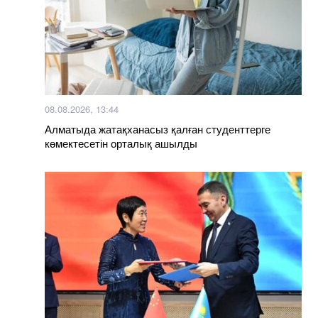
08.08.2026, 13:44
Алматыда жатақханасыз қалған студенттерге
көмектесетін орталық ашылды