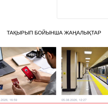
ТАҚЫРЫП БОЙЫНША ЖАҢАЛЫҚТАР
.2026, 16:59
05.08.2026, 12:27
қстандықтардың атынан кредит
6 млрд теңге шығын: Алма