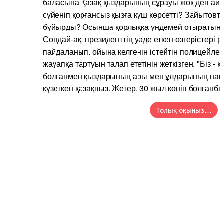
баласына Қазақ қыздарының сұрауы жоқ деп айт
сүйеніп қорғансыз қызға күш көрсетті? Зайытовт
бұйырды? Осынша қорлыққа үндемей отыратын мал
Сондай-ақ, президенттің уәде еткен өзгерістері
пайдаланып, ойына келгенін істейтін полицейл
жауапқа тартуын талап ететінін жеткізген. "Біз 
болғанмен қыздарының ары мен ұлдарының нам
күзеткен қазақпыз. Жетер. 30 жыл көніп болғанбыз
Толық оқыңыз…