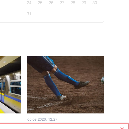
24
25
26
27
28
29
30
31
05.08.2026, 12:27
ты
Тайландта футболшы матч кезінде