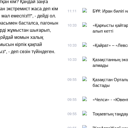
қан кім? Қандай заңға
ан экстремист жаса деп кім
БҰҰ: Иран билігі 
11:11
 емеспіз!!!", - дейді ол.
 расымен басталса, пагонын
«Қарғысты қайтар
10:33
ерді жұмыстан шығарып,
алып кетті
- қойдай момын халық
ысын кірпік қақпай
«Қайрат» – «Лев
10:33
", - деп сөзін түйіндеген.
Қазақстанның экон
10:33
алмады
Қазақстан Орталы
09:55
бастады
«Челси» - «Ювен
09:55
Тоқаевтың таңдау
09:55
"ҚазАвтоЖол" жо
09:55