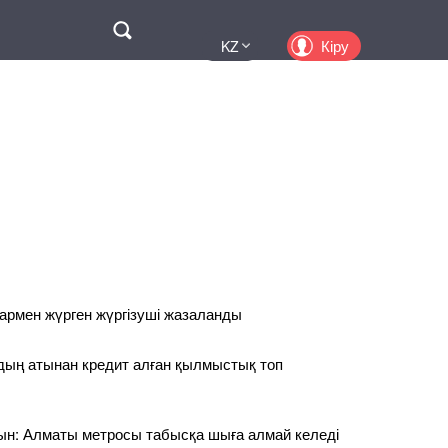
Поиск
Кіру
KZ
UA
EN
PL
RU
армен жүрген жүргізуші жазаланды
дың атынан кредит алған қылмыстық топ
ын: Алматы метросы табысқа шыға алмай келеді