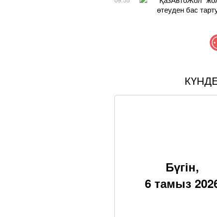
өтеуден бас тар
КҮНД
Бүгін,
6 тамыз 202