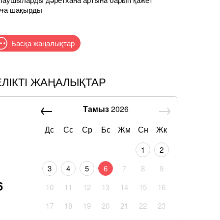
туға шақырды
Басқа жаңалықтар
ЕЛІКТІ ЖАҢАЛЫҚТАР
Тамыз
2026
Дс
Сс
Ср
Бс
Жм
Сн
Жк
1
2
3
4
5
6
7
8
9
6
10
11
12
13
14
15
16
17
18
19
20
21
22
23