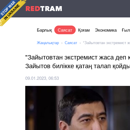
RED
TRAM
Барлық
Саясат
Қоғам
Экономика
Ғыл
Жаңалықтар
Саясат
"Зайытовтан экстремист ж
"Зайытовтан экстремист жаса деп 
Зайытов билікке қатаң талап қойд
09.01.2023, 06:53