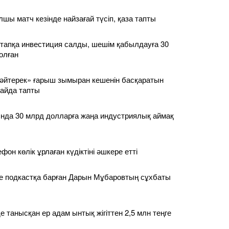
шы матч кезінде найзағай түсіп, қаза тапты
артапқа инвестиция салды, шешім қабылдауға 30
болған
әйтерек» ғарыш зымыран кешенін басқаратын
пайда тапты
нда 30 млрд долларға жаңа индустриялық аймақ
он көлік ұрлаған күдіктіні әшкере етті
е подкастқа барған Дарын Мұбаровтың сұхбаты
е танысқан ер адам ынтық жігіттен 2,5 млн теңге