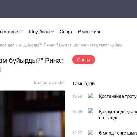
ым және IT
Шоу-бизнес
Спорт
Өмір стилі
аса деп кім бұйырды?" Ринат Зайытов билікке қатаң талап қойды
кім бұйырды?" Ринат
Соңғы
ы
kaz.caravan.kz
Тамыз, 05
Қостанайда троту
16:59
Қазақстандықтар
16:59
сотталды
6 млрд теңге шығ
12:27