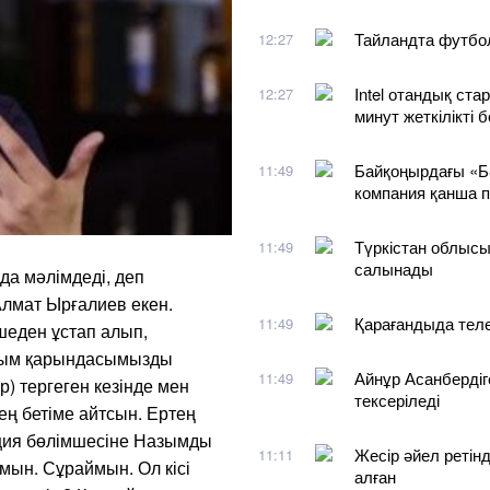
Тайландта футбол
12:27
Intel отандық ст
12:27
минут жеткілікті 
Байқоңырдағы «Б
11:49
компания қанша 
Түркістан облысы
11:49
салынады
да мәлімдеді, деп
Алмат Ырғалиев екен.
Қарағандыда телеф
11:49
шеден ұстап алып,
зым қарындасымызды
Айнұр Асанбердіг
11:49
ар) тергеген кезінде мен
тексеріледі
тең бетіме айтсын. Ертең
иция бөлімшесіне Назымды
Жесір әйел ретінд
11:11
амын. Сұраймын. Ол кісі
алған