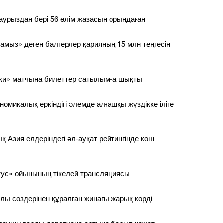
наурыздан бері 56 өлім жазасын орындаған
амыз» деген балгерлер қарияның 15 млн теңгесін
ски» матчына билеттер сатылымға шықты
омикалық еркіндігі әлемде алғашқы жүздікке іліге
қ Азия елдеріндегі әл-ауқат рейтингінде көш
тус» ойынының тікелей трансляциясы
лы сөздерінен құралған жинағы жарық көрді
лаушыларды дәретхана артына барып қажет