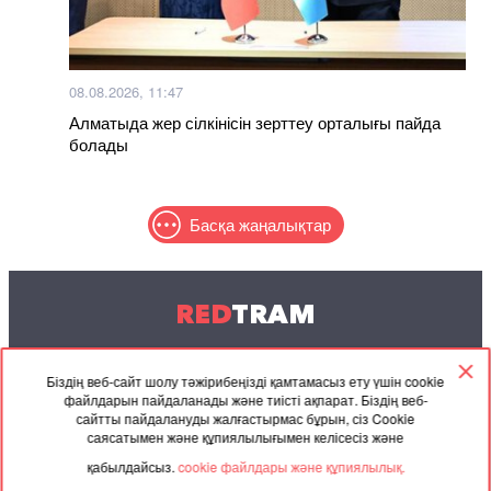
08.08.2026, 11:47
Алматыда жер сілкінісін зерттеу орталығы пайда
болады
Басқа жаңалықтар
RED
TRAM
© 2004-2026 Redtram, Ltd.
Біздің веб-сайт шолу тәжірибеңізді қамтамасыз ету үшін cookie
файлдарын пайдаланады және тиісті ақпарат. Біздің веб-
Ынтымақтастық
Мұрағат
Байланысу
сайтты пайдалануды жалғастырмас бұрын, сіз Cookie
саясатымен және құпиялылығымен келісесіз және
Серіктес
Келісімі
қабылдайсыз.
cookie файлдары және құпиялылық.
материалдар