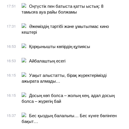
Оңтүстік пен батыста қатты ыстық: 8
17:51
тамызға ауа райы болжамы
Әжеміздің тәртібі және ұмытылмас кино
17:31
кештері
Қорқынышты көпірдің құпиясы
16:53
Айбалаштың есегі
16:53
Уақыт алыстатты, бірақ жүректерімізді
16:15
ажырата алмады…
Досың көп болса – жолың кең, адал досың
16:15
болса – жүрегің бай
Бес қыздың балалығы… Бес күнге бөлінген
15:37
бақыт…