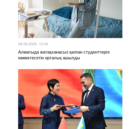
08.08.2026, 13:44
Алматыда жатақханасыз қалған студенттерге
көмектесетін орталық ашылды