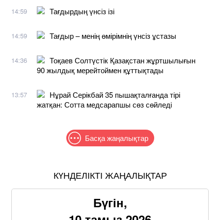
Тағдырдың үнсіз ізі
14:59
Тағдыр – менің өмірімнің үнсіз ұстазы
14:59
Тоқаев Солтүстік Қазақстан жұртшылығын
14:36
90 жылдық мерейтоймен құттықтады
Нұрай Серікбай 35 пышақталғанда тірі
13:57
жатқан: Сотта медсарапшы сөз сөйледі
Басқа жаңалықтар
КҮНДЕЛІКТІ ЖАҢАЛЫҚТАР
Бүгін,
10 тамыз 2026