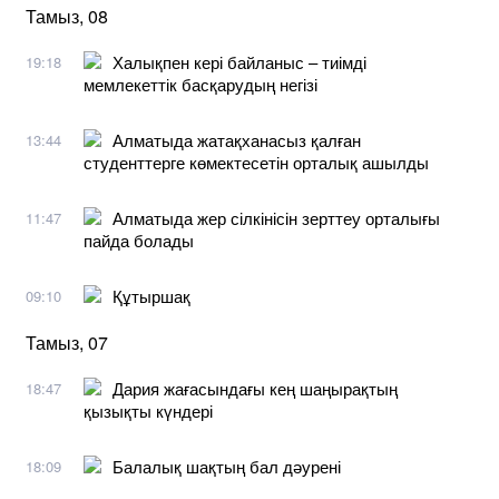
Тамыз, 08
Халықпен кері байланыс – тиімді
19:18
мемлекеттік басқарудың негізі
Алматыда жатақханасыз қалған
13:44
студенттерге көмектесетін орталық ашылды
Алматыда жер сілкінісін зерттеу орталығы
11:47
пайда болады
Құтыршақ
09:10
Тамыз, 07
Дария жағасындағы кең шаңырақтың
18:47
қызықты күндері
Балалық шақтың бал дәурені
18:09