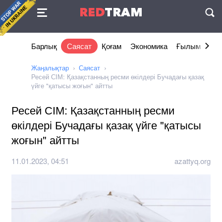
Келісімі
RED
TRAM
П
Барлық
Саясат
Қоғам
Экономика
Ғылым және 
Жаңалықтар
Саясат
Ресей СІМ: Қазақстанның ресми өкілдері Бучадағы қазақ
үйге "қатысы жоғын" айтты
Ресей СІМ: Қазақстанның ресми
өкілдері Бучадағы қазақ үйге "қатысы
жоғын" айтты
11.01.2023, 04:51
azattyq.org