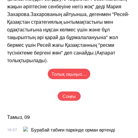
жақын әріптесіне сенбеуіне негіз жоқ" деді Мария
Захарова.Захарованың айтуынша, дегенмен "Ресей-
Қазақстан стратегиялық ынтымақтастығы мен
одақтастығына нұқсан келмес үшін және бұл
тақырыптың әрі қарай да бұрмалалануына" жол
бермес үшін Ресей жағы Қазақстанның "ресми
түсініктеме бергені жөн" деп санайды.(Ақпарат
толықтырылады).
Толық оқыңыз…
Соңғы
Тамыз, 09
Бурабай табиғи паркінде орман өртенді
16:07