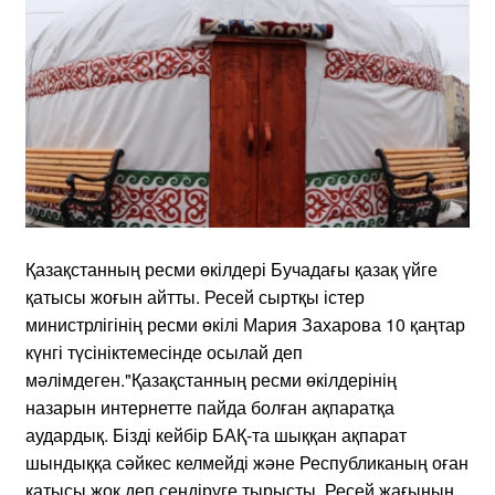
Қазақстанның ресми өкілдері Бучадағы қазақ үйге
қатысы жоғын айтты. Ресей сыртқы істер
министрлігінің ресми өкілі Мария Захарова 10 қаңтар
күнгі түсініктемесінде осылай деп
мәлімдеген."Қазақстанның ресми өкілдерінің
назарын интернетте пайда болған ақпаратқа
аудардық. Бізді кейбір БАҚ-та шыққан ақпарат
шындыққа сәйкес келмейді және Республиканың оған
қатысы жоқ деп сендіруге тырысты. Ресей жағының