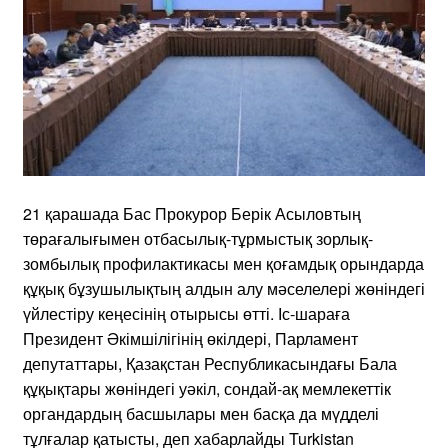
21 қарашада Бас Прокурор Берік Асыловтың
төрағалығымен отбасылық-тұрмыстық зорлық-
зомбылық профилактикасы мен қоғамдық орындарда
құқық бұзушылықтың алдын алу мәселелері жөніндегі
үйлестіру кеңесінің отырысы өтті. Іс-шараға
Президент Әкімшілігінің өкілдері, Парламент
депутаттары, Қазақстан Республикасындағы Бала
құқықтары жөніндегі уәкіл, сондай-ақ мемлекеттік
органдардың басшылары мен басқа да мүдделі
тұлғалар қатысты, деп хабарлайды Turkistan