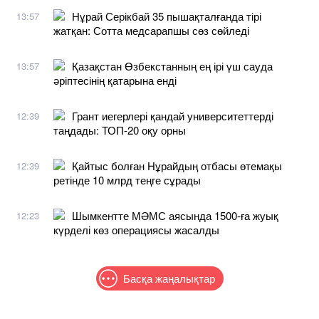
Нұрай Серікбай 35 пышақталғанда тірі
13:57
жатқан: Сотта медсарапшы сөз сөйледі
Қазақстан Өзбекстанның ең ірі үш сауда
13:57
әріптесінің қатарына енді
Грант иегерлері қандай университеттерді
12:39
таңдады: ТОП-20 оқу орны
Қайтыс болған Нұрайдың отбасы өтемақы
12:39
ретінде 10 млрд теңге сұрады
Шымкентте МӘМС аясында 1500-ға жуық
12:23
күрделі көз операциясы жасалды
Басқа жаңалықтар