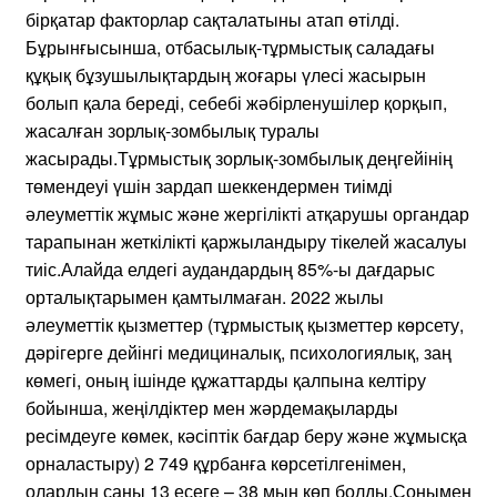
бірқатар факторлар сақталатыны атап өтілді.
Бұрынғысынша, отбасылық-тұрмыстық саладағы
құқық бұзушылықтардың жоғары үлесі жасырын
болып қала береді, себебі жәбірленушілер қорқып,
жасалған зорлық-зомбылық туралы
жасырады.Тұрмыстық зорлық-зомбылық деңгейінің
төмендеуі үшін зардап шеккендермен тиімді
әлеуметтік жұмыс және жергілікті атқарушы органдар
тарапынан жеткілікті қаржыландыру тікелей жасалуы
тиіс.Алайда елдегі аудандардың 85%-ы дағдарыс
орталықтарымен қамтылмаған. 2022 жылы
әлеуметтік қызметтер (тұрмыстық қызметтер көрсету,
дәрігерге дейінгі медициналық, психологиялық, заң
көмегі, оның ішінде құжаттарды қалпына келтіру
бойынша, жеңілдіктер мен жәрдемақыларды
ресімдеуге көмек, кәсіптік бағдар беру және жұмысқа
орналастыру) 2 749 құрбанға көрсетілгенімен,
олардың саны 13 есеге – 38 мың көп болды.Сонымен