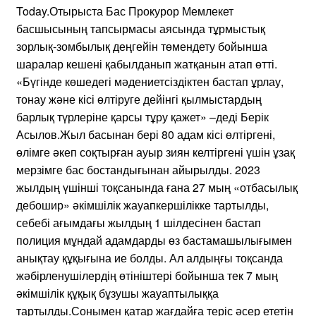
Today.Отырыста Бас Прокурор Мемлекет
басшысының тапсырмасы аясында тұрмыстық
зорлық-зомбылық деңгейін төмендету бойынша
шаралар кешені қабылданып жатқанын атап өтті.
«Бүгінде көшедегі мәдениетсіздіктен бастап ұрлау,
тонау және кісі өлтіруге дейінгі қылмыстардың
барлық түрлеріне қарсы тұру қажет» –деді Берік
Асылов.Жыл басынан бері 80 адам кісі өлтіргені,
өлімге әкеп соқтырған ауыр зиян келтіргені үшін ұзақ
мерзімге бас бостандығынан айырылды. 2023
жылдың үшінші тоқсанында ғана 27 мың «отбасылық
дебошир» әкімшілік жауапкершілікке тартылды,
себебі ағымдағы жылдың 1 шілдесінен бастап
полиция мұндай адамдарды өз бастамашылығымен
анықтау құқығына ие болды. Ал алдыңғы тоқсанда
жәбірленушілердің өтініштері бойынша тек 7 мың
әкімшілік құқық бұзушы жауаптылыққа
тартылды.Сонымен қатар жағдайға теріс әсер ететін