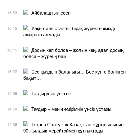
Айбалаштың есегі
16:53
Уақыт алыстатты, бірақ жүректерімізді
16:15
ажырата алмады…
Досың көп болса – жолың кең, адал досың
16:15
болса – жүрегің бай
Бес қыздың балалығы… Бес күнге бөлінген
15:37
бақыт…
Тағдырдың үнсіз ізі
14:59
Тағдыр – менің өмірімнің үнсіз ұстазы
14:59
Тоқаев Солтүстік Қазақстан жұртшылығын
14:36
90 жылдық мерейтоймен құттықтады