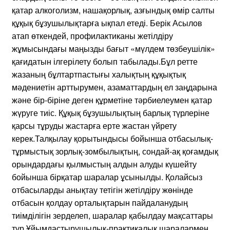
қатар алкоголизм, нашақорлық, азғындық өмір салты
құқық бұзушылықтарға ықпал етеді. Берік Асылов
атап өткендей, профилактиканы жетілдіру
жұмысындағы маңызды бағыт «мүлдем төзбеушілік»
қағидатын ілгерілету болып табылады.Бұл ретте
жазаның бұлтартпастығы халықтың құқықтық
мәдениетін арттырумен, азаматтардың ел заңдарына
және бір-біріне деген құрметіне тәрбиелеумен қатар
жүруге тиіс. Құқық бұзушылықтың барлық түрлеріне
қарсы тұруды жастарға ерте жастан үйрету
керек.Талқылау қорытындысы бойынша отбасылық-
тұрмыстық зорлық-зомбылықтың, сондай-ақ қоғамдық
орындардағы қылмыстың алдын алуды күшейту
бойынша бірқатар шаралар ұсынылды. Қолайсыз
отбасыларды анықтау тетігін жетілдіру жөнінде
отбасын қолдау орталықтарын пайдаланудың
тиімділігін зерделеп, шаралар қабылдау мақсаттары
тұр.Ұйымдастырушылық-практикалық шаралармен