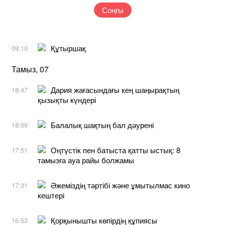
Соңғы
Құтыршақ
09:10
Тамыз, 07
Дария жағасындағы кең шаңырақтың
18:47
қызықты күндері
Балалық шақтың бал дәурені
18:09
Оңтүстік пен батыста қатты ыстық: 8
17:51
тамызға ауа райы болжамы
Әжеміздің тәртібі және ұмытылмас кино
17:31
кештері
Қорқынышты көпірдің құпиясы
16:53