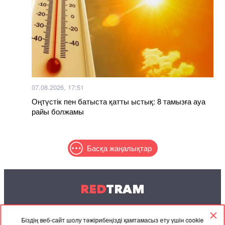
07.08.2026, 17:51
Оңтүстік пен батыста қатты ыстық: 8 тамызға ауа
райы болжамы
Басқа жаңалықтар
RED
TRAM
© 2004-2026 Redtram, Ltd.
Біздің веб-сайт шолу тәжірибеңізді қамтамасыз ету үшін cookie