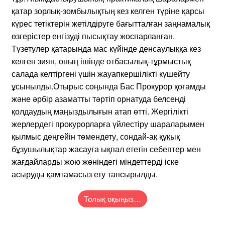
қатар зорлық-зомбылықтың кез келген түріне қарсы
күрес тетіктерін жетілдіруге бағытталған заңнамалық
өзгерістер енгізуді пысықтау жоспарланған.
Түзетулер қатарында мас күйінде денсаулыққа кез
келген зиян, оның ішінде отбасылық-тұрмыстық
салада келтіргені үшін жауапкершілікті күшейту
ұсынылды.Отырыс соңында Бас Прокурор қоғамды
және әрбір азаматты тәртіп орнатуда белсенді
қолдаудың маңыздылығын атап өтті. Жергілікті
жерлердегі прокурорларға үйлестіру шараларымен
қылмыс деңгейін төмендету, сондай-ақ құқық
бұзушылықтар жасауға ықпал ететін себептер мен
жағдайларды жою жөніндегі міндеттерді іске
асыруды қамтамасыз ету тапсырылды.
Толық оқыңыз…