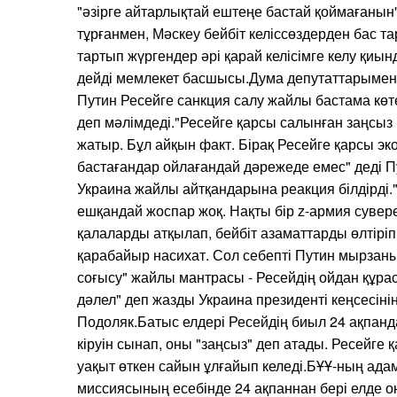
"әзірге айтарлықтай ештеңе бастай қоймағанын" 
тұрғанмен, Мәскеу бейбіт келіссөздерден бас та
тартып жүргендер әрі қарай келісімге келу қиындай
дейді мемлекет басшысы.Дума депутаттарымен 
Путин Ресейге санкция салу жайлы бастама көт
деп мәлімдеді."Ресейге қарсы салынған заңсыз
жатыр. Бұл айқын факт. Бірақ Ресейге қарсы эк
бастағандар ойлағандай дәрежеде емес" деді П
Украина жайлы айтқандарына реакция білдірді
ешқандай жоспар жоқ. Нақты бір z-армия сувере
қалаларды атқылап, бейбіт азаматтарды өлтіріп
қарабайыр насихат. Сол себепті Путин мырзаны
соғысу" жайлы мантрасы - Ресейдің ойдан құрас
дәлел" деп жазды Украина президенті кеңсесіні
Подоляк.Батыс елдері Ресейдің биыл 24 ақпан
кіруін сынап, оны "заңсыз" деп атады. Ресейге
уақыт өткен сайын ұлғайып келеді.БҰҰ-ның ада
миссиясының есебінде 24 ақпаннан бері елде о