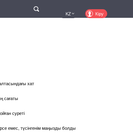
Поиск
Кіру
KZ
UA
EN
PL
RU
қалтасындағы хат
ң сағаты
ойған суреті
рсе емес, түсінгенім маңызды болды