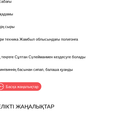
 сабағы
 қадамы
дің сыры
ри техника Жамбыл облысындағы полигонға
 теңгеге Сұлтан Сүлейманмен кездесуге болады
ингвиннің басынан сипап, балаша қуанды
Басқа жаңалықтар
ЕЛІКТІ ЖАҢАЛЫҚТАР