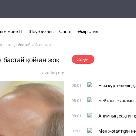
ым және IT
Шоу-бизнес
Спорт
Өмір стилі
лі ештеңе бастай қойған жоқ
 бастай қойған жоқ
Соңғы
azattyq.org
Ескі күртешенің 
08:01
Бейтаныс адамны
08:01
Анамның сақтап қ
08:01
Мен жоғалтқан нә
07:23