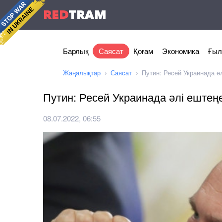
RED
TRAM
Барлық
Саясат
Қоғам
Экономика
Ғыл
Жаңалықтар
Саясат
Путин: Ресей Украинада ә
Путин: Ресей Украинада әлі ештеңе
08.07.2022, 06:55