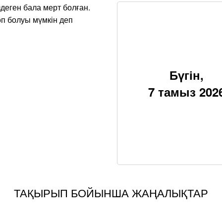
деген бала мерт болған.
п болуы мүмкін деп
Бүгін,
7 тамыз 202
ТАҚЫРЫП БОЙЫНША ЖАҢАЛЫҚТАР