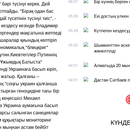
Бір күннің берген
06:07
бәрі түсінуі керек. Дей
ртпайды. "Бірақ одан бас
Екі достың үлкен
05:29
 түсетінін түсінуі тиіс", -
кездесу кезінде Владимир
Күтпеген кездесу
05:29
ергендер мақсатына жетпеді
 шаралар қиындық келтіріп
Шымкенттен әске
05:25
ономикалық "блицкриг"
жөнелтілді
утин.Киевтегілер Путиннің
."Ұжымдық Батыста"
Алматыда 20 мың
04:51
нді Украинаға басып кіріп,
 жатыр. Қалғаны –
Дастан Сәтбаев п
04:51
ң "соңғы украин қалғанша
тырған геноцидіне тағы бір
ң кеңесшісі Михаил
да Украина аумағына басып
 қарсы салынған санкциялар
м құқықтары мониторинг
КҮНД
н мыңнан астам бейбіт