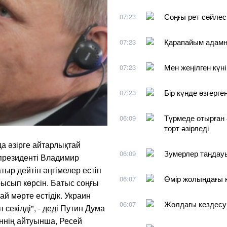
Соңғы рет сөйлеск
07:23
Қарапайым адамн
07:23
Мен жеңілген күні
07:23
Бір күнде өзгерге
07:23
Түрмеде отырған
06:09
торт әзірледі
 әзірге айтарлықтай
Зумерлер таңдауы
06:09
 президенті Владимир
ыр дейтін әңгімелер естіп
Өмір жолындағы 
06:07
рысып көрсін. Батыс соңғы
ай мәрте естідік. Украин
Жолдағы кездесу
06:07
 секілді", - деді Путин Дума
ннің айтуынша, Ресей