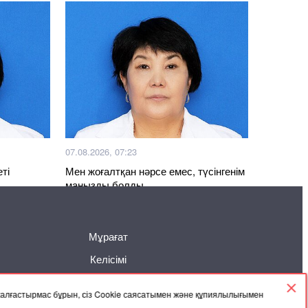
07.08.2026, 07:23
ті
Мен жоғалтқан нәрсе емес, түсінгенім
маңызды болды
Мұрағат
Келісімі
 жалғастырмас бұрын, сіз Cookie саясатымен және құпиялылығымен