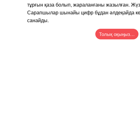
тұрғын қаза болып, жараланғаны жазылған. Жүз
Сарапшылар шынайы цифр бұдан әлдеқайда кө
санайды.
Толық оқыңыз…