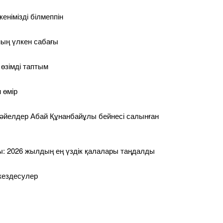
енімізді білмеппін
ың үлкен сабағы
 өзімді таптым
н өмір
 әйелдер Абай Құнанбайұлы бейнесі салынған
: 2026 жылдың ең үздік қалалары таңдалды
кездесулер