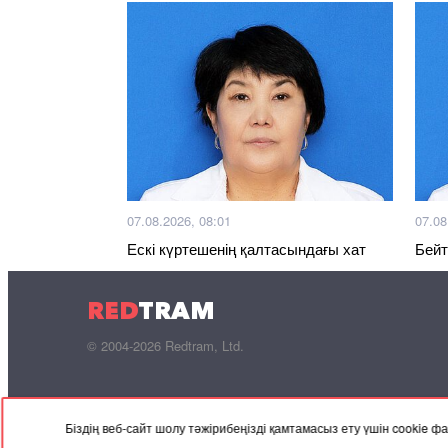
07.08.2026, 08:01
07.08
Ескі күртешенің қалтасындағы хат
Бейт
RED
TRAM
© 2004-2026 Redtram, Ltd.
Біздің веб-сайт шолу тәжірибеңізді қамтамасыз ету үшін cookie