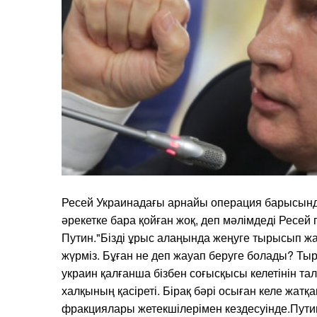
Ресей Украинадағы арнайы операция барысында
әрекетке бара қойған жоқ, деп мәлімдеді Ресей
Путин."Бізді ұрыс алаңында жеңуге тырысып жат
жүрміз. Бұған не деп жауап беруге болады? Ты
украин қалғанша бізбен соғысқысы келетінін тал
халқының қасіреті. Бірақ бәрі осыған келе жатқан
фракциялары жетекшілерімен кездесуінде.Пути