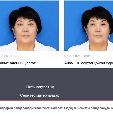
.2026, 08:01
07.08.2026, 08:01
аныс адамның сағаты
Анамның сақтап қойған суре
Басқа жаңалықтар
Ынтымақтастық
Серіктес материалдар
 файлдарын пайдаланады және тиісті ақпарат. Біздің веб-сайтты пайдалануды