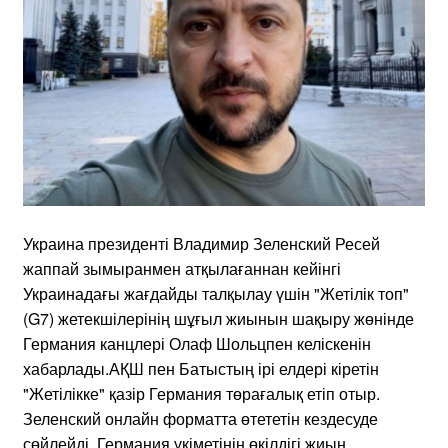
Украина президенті Владимир Зеленский Ресей
жаппай зымыранмен атқылағаннан кейінгі
Украинадағы жағдайды талқылау үшін "Жетілік топ"
(G7) жетекшілерінің шұғыл жиынын шақыру жөнінде
Германия канцлері Олаф Шольцпен келіскенін
хабарлады.АҚШ пен Батыстың ірі елдері кіретін
"Жетілікке" қазір Германия төрағалық етіп отыр.
Зеленский онлайн форматта өтететін кездесуде
сөйлейді. Германия үкіметінің өкілдігі жиын