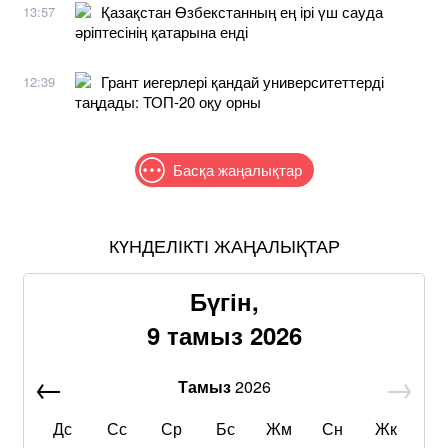
Қазақстан Өзбекстанның ең ірі үш сауда
13:57
әріптесінің қатарына енді
Грант иегерлері қандай университеттерді
12:39
таңдады: ТОП-20 оқу орны
Басқа жаңалықтар
КҮНДЕЛІКТІ ЖАҢАЛЫҚТАР
Бүгін,
9 тамыз 2026
Тамыз
2026
Дс
Сс
Ср
Бс
Жм
Сн
Жк