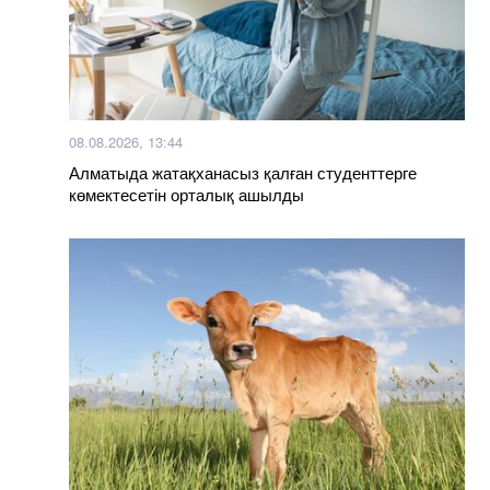
08.08.2026, 13:44
Алматыда жатақханасыз қалған студенттерге
көмектесетін орталық ашылды