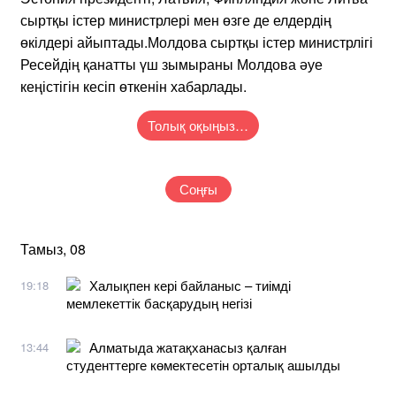
сыртқы істер министрлері мен өзге де елдердің
өкілдері айыптады.Молдова сыртқы істер министрлігі
Ресейдің қанатты үш зымыраны Молдова әуе
кеңістігін кесіп өткенін хабарлады.
Толық оқыңыз…
Соңғы
Тамыз, 08
Халықпен кері байланыс – тиімді
19:18
мемлекеттік басқарудың негізі
Алматыда жатақханасыз қалған
13:44
студенттерге көмектесетін орталық ашылды