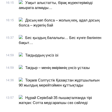
Уақыт алыстатты, бірақ жүректерімізді
16:15
ажырата алмады…
Досың көп болса – жолың кең, адал досың
16:15
болса – жүрегің бай
Бес қыздың балалығы… Бес күнге бөлінген
15:37
бақыт…
Тағдырдың үнсіз ізі
14:59
Тағдыр – менің өмірімнің үнсіз ұстазы
14:59
Тоқаев Солтүстік Қазақстан жұртшылығын
14:36
90 жылдық мерейтоймен құттықтады
Нұрай Серікбай 35 пышақталғанда тірі
13:57
жатқан: Сотта медсарапшы сөз сөйледі