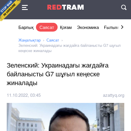
Келісімі
RED
TRAM
П
Барлық
Саясат
Қоғам
Экономика
Ғылым және 
Жаңалықтар
Саясат
Зеленский: Украинадағы жағдайға байланысты G7 шұғыл
кеңеске жиналады
Зеленский: Украинадағы жағдайға
байланысты G7 шұғыл кеңеске
жиналады
11.10.2022, 03:45
azattyq.org