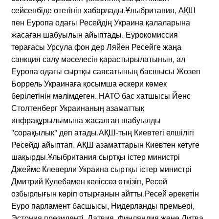
сейсенбіде өтетінін хабарлады.Ұлыбритания, АҚШ
пен Еуропа одағы Ресейдің Украина қалаларына
жасаған шабуылын айыптады. Еурокомиссия
төрағасы Урсула фон дер Ляйен Ресейге жаңа
санкция салу мәселесін қарастырылатынын, ал
Еуропа одағы сыртқы саясатының басшысы Жозеп
Боррель Украинаға қосымша әскери көмек
берілетінін мәлімдеген. НАТО бас хатшысы Йенс
Столтенберг Украинаның азаматтық
инфрақұрылымына жасалған шабуылды
"сорақылық" деп атады.АҚШ-тың Киевтегі елшілігі
Ресейді айыптап, АҚШ азаматтарын Киевтен кетуге
шақырды.Ұлыбритания сыртқы істер министрі
Джеймс Клеверли Украина сыртқы істер министрі
Дмитрий Кулебамен келіссөз өткізіп, Ресей
озбырлығын көріп отырғанын айтты.Ресей әрекетін
Еуро парламент басшысы, Нидерланды премьері,
Эстония президенті, Латвия, Финляндия және Литва