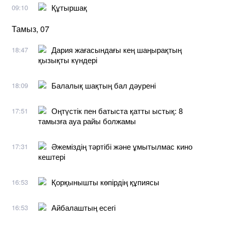
Құтыршақ
09:10
Тамыз, 07
Дария жағасындағы кең шаңырақтың
18:47
қызықты күндері
Балалық шақтың бал дәурені
18:09
Оңтүстік пен батыста қатты ыстық: 8
17:51
тамызға ауа райы болжамы
Әжеміздің тәртібі және ұмытылмас кино
17:31
кештері
Қорқынышты көпірдің құпиясы
16:53
Айбалаштың есегі
16:53