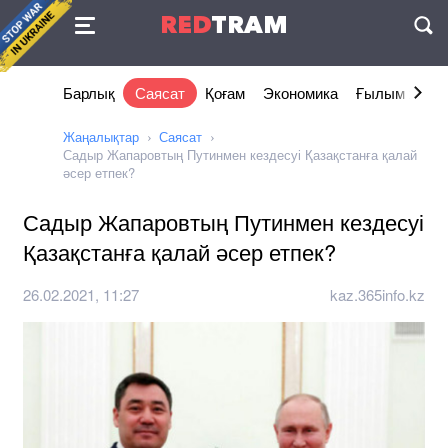
Келісімі
RED
TRAM
П
Барлық
Саясат
Қоғам
Экономика
Ғылым және 
Жаңалықтар
Саясат
Садыр Жапаровтың Путинмен кездесуі Қазақстанға қалай
әсер етпек?
Садыр Жапаровтың Путинмен кездесуі
Қазақстанға қалай әсер етпек?
26.02.2021, 11:27
kaz.365info.kz