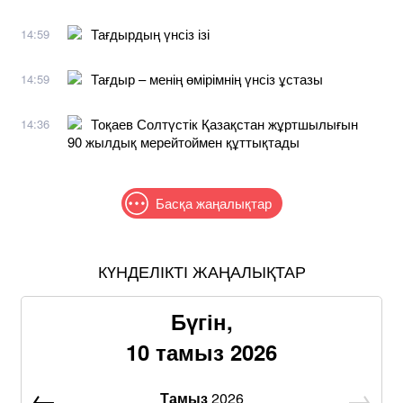
Тағдырдың үнсіз ізі
14:59
Тағдыр – менің өмірімнің үнсіз ұстазы
14:59
Тоқаев Солтүстік Қазақстан жұртшылығын
14:36
90 жылдық мерейтоймен құттықтады
Басқа жаңалықтар
КҮНДЕЛІКТІ ЖАҢАЛЫҚТАР
Бүгін,
10 тамыз 2026
Тамыз
2026