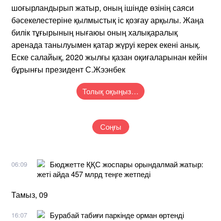
шоғырландырып жатыр, оның ішінде өзінің саяси
бәсекелестеріне қылмыстық іс қозғау арқылы. Жаңа
билік тұғырының нығаюы оның халықаралық
аренада танылуымен қатар жүруі керек екені анық.
Еске салайық, 2020 жылғы қазан оқиғаларынан кейін
бұрынғы президент С.Жээнбек
Толық оқыңыз…
Соңғы
Бюджетте ҚҚС жоспары орындалмай жатыр:
06:09
жеті айда 457 млрд теңге жетпеді
Тамыз, 09
Бурабай табиғи паркінде орман өртенді
16:07