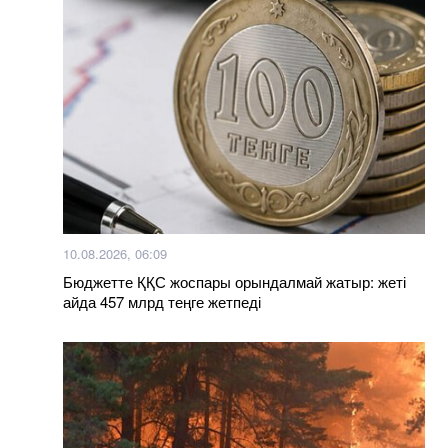
10.08.2026, 06:09
Бюджетте ҚҚС жоспары орындалмай жатыр: жеті
айда 457 млрд теңге жетпеді