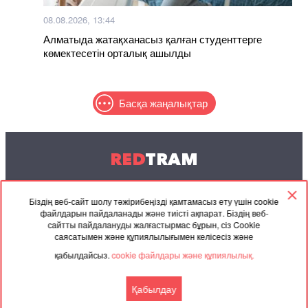
08.08.2026, 13:44
Алматыда жатақханасыз қалған студенттерге
көмектесетін орталық ашылды
Басқа жаңалықтар
RED
TRAM
© 2004-2026 Redtram, Ltd.
Біздің веб-сайт шолу тәжірибеңізді қамтамасыз ету үшін cookie
файлдарын пайдаланады және тиісті ақпарат. Біздің веб-
Ынтымақтастық
Мұрағат
Байланысу
сайтты пайдалануды жалғастырмас бұрын, сіз Cookie
саясатымен және құпиялылығымен келісесіз және
Серіктес
Келісімі
қабылдайсыз.
cookie файлдары және құпиялылық.
материалдар
Қабылдау