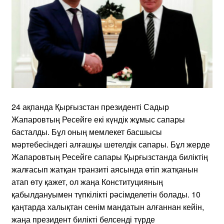
24 ақпанда Қырғызстан президенті Садыр
Жапаровтың Ресейге екі күндік жұмыс сапары
басталды. Бұл оның мемлекет басшысы
мәртебесіндегі алғашқы шетелдік сапары. Бұл жерде
Жапаровтың Ресейге сапары Қырғызстанда биліктің
жалғасып жатқан транзиті аясында өтіп жатқанын
атап өту қажет, ол жаңа Конституцияның
қабылдануымен түпкілікті рәсімделетін болады. 10
қаңтарда халықтан сенім мандатын алғаннан кейін,
жаңа президент билікті белсенді түрде