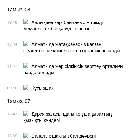
Тамыз, 08
Халықпен кері байланыс – тиімді
19:18
мемлекеттік басқарудың негізі
Алматыда жатақханасыз қалған
13:44
студенттерге көмектесетін орталық ашылды
Алматыда жер сілкінісін зерттеу орталығы
11:47
пайда болады
Құтыршақ
09:10
Тамыз, 07
Дария жағасындағы кең шаңырақтың
18:47
қызықты күндері
Балалық шақтың бал дәурені
18:09