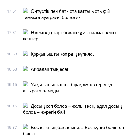
Оңтүстік пен батыста қатты ыстық: 8
17:51
тамызға ауа райы болжамы
Әжеміздің тәртібі және ұмытылмас кино
17:31
кештері
Қорқынышты көпірдің құпиясы
16:53
Айбалаштың есегі
16:53
Уақыт алыстатты, бірақ жүректерімізді
16:15
ажырата алмады…
Досың көп болса – жолың кең, адал досың
16:15
болса – жүрегің бай
Бес қыздың балалығы… Бес күнге бөлінген
15:37
бақыт…