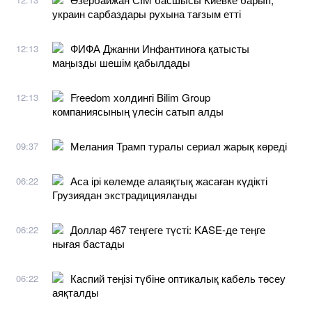
украин сарбаздары рухына тағзым етті
ФИФА Джанни Инфантиноға қатысты
12:13
маңызды шешім қабылдады
Freedom холдингі Bilim Group
12:13
компаниясының үлесін сатып алды
Мелания Трамп туралы сериал жарық көреді
09:37
Аса ірі көлемде алаяқтық жасаған күдікті
06:22
Грузиядан экстрадицияланды
Доллар 467 теңгеге түсті: KASE-де теңге
06:22
нығая бастады
Каспий теңізі түбіне оптикалық кабель төсеу
06:22
аяқталды