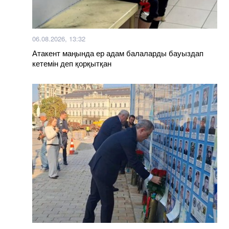
06.08.2026, 13:32
Атакент маңында ер адам балаларды бауыздап
кетемін деп қорқытқан