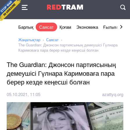
Келісімі
RED
TRAM
П
Барлық
Саясат
Қоғам
Экономика
Ғылым және 
Жаңалықтар
Саясат
The Guardian: Джонсон партиясының демеушісі Гүлнара
Каримоваға пара берер кезде кеңесші болған
The Guardian: Джонсон партиясының
демеушісі Гүлнара Каримоваға пара
берер кезде кеңесші болған
05.10.2021, 11:05
azattyq.org