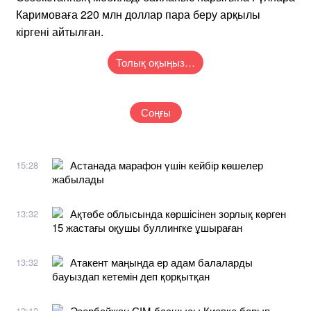
Каримоваға 220 млн доллар пара беру арқылы
кіргені айтылған.
Толық оқыңыз…
Соңғы
Астанада марафон үшін кейбір көшелер
15:28
жабылады
Ақтөбе облысында көршісінен зорлық көрген
13:32
15 жастағы оқушы буллингке ұшыраған
Атакент маңында ер адам балаларды
13:32
бауыздап кетемін деп қорқытқан
Әзербайжан СІМ басшысы Киевке барып,
12:13