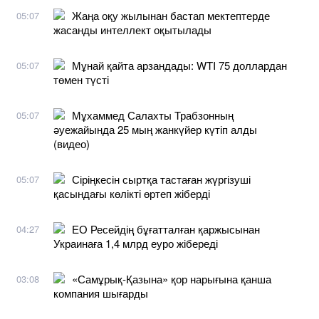
Жаңа оқу жылынан бастап мектептерде
05:07
жасанды интеллект оқытылады
Мұнай қайта арзандады: WTI 75 доллардан
05:07
төмен түсті
Мұхаммед Салахты Трабзонның
05:07
әуежайында 25 мың жанкүйер күтіп алды
(видео)
Сіріңкесін сыртқа тастаған жүргізуші
05:07
қасындағы көлікті өртеп жіберді
ЕО Ресейдің бұғатталған қаржысынан
04:27
Украинаға 1,4 млрд еуро жібереді
«Самұрық-Қазына» қор нарығына қанша
03:08
компания шығарды