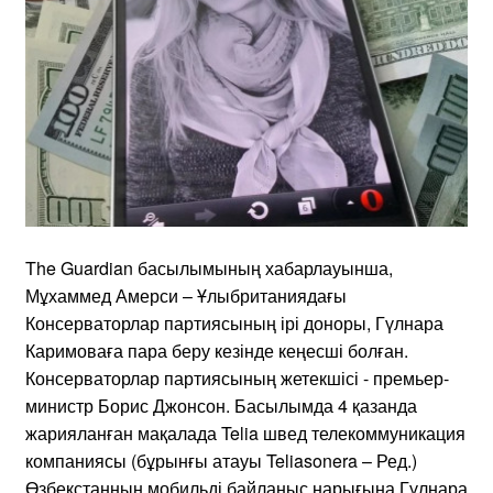
The Guardian басылымының хабарлауынша,
Мұхаммед Амерси – Ұлыбританиядағы
Консерваторлар партиясының ірі доноры, Гүлнара
Каримоваға пара беру кезінде кеңесші болған.
Консерваторлар партиясының жетекшісі - премьер-
министр Борис Джонсон. Басылымда 4 қазанда
жарияланған мақалада Telia швед телекоммуникация
компаниясы (бұрынғы атауы Teliasonera – Ред.)
Өзбекстанның мобильді байланыс нарығына Гүлнара