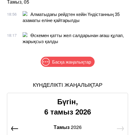
Тамыз, 05
Алматыдағы рейдтен кейін Үндістанның 35
18:56
азаматы еліне қайтарылды
Өскемен қатты жел салдарынан ағаш құлап,
18:17
жарықсыз қалды
Басқа жаңалықтар
КҮНДЕЛІКТІ ЖАҢАЛЫҚТАР
Бүгін,
6 тамыз 2026
Тамыз
2026