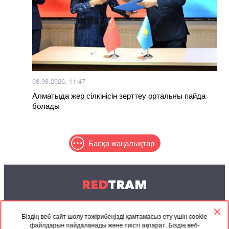
08.08.2026, 11:47
Алматыда жер сілкінісін зерттеу орталығы пайда
болады
Басқа жаңалықтар
RED
TRAM
© 2004-2026 Redtram, Ltd.
Біздің веб-сайт шолу тәжірибеңізді қамтамасыз ету үшін cookie
файлдарын пайдаланады және тиісті ақпарат. Біздің веб-