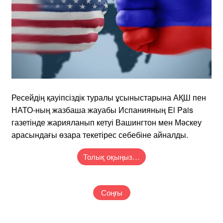
Ресейдің қауіпсіздік туралы ұсыныстарына АҚШ пен
НАТО-ның жазбаша жауабы Испанияның El Pais
газетінде жарияланып кетуі Вашингтон мен Мәскеу
арасындағы өзара текетірес себебіне айналды.
Толық оқыңыз…
Соңғы