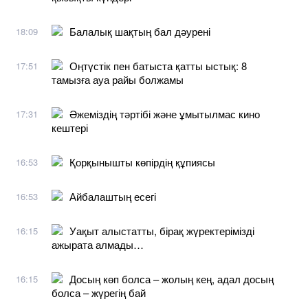
Балалық шақтың бал дәурені
18:09
Оңтүстік пен батыста қатты ыстық: 8
17:51
тамызға ауа райы болжамы
Әжеміздің тәртібі және ұмытылмас кино
17:31
кештері
Қорқынышты көпірдің құпиясы
16:53
Айбалаштың есегі
16:53
Уақыт алыстатты, бірақ жүректерімізді
16:15
ажырата алмады…
Досың көп болса – жолың кең, адал досың
16:15
болса – жүрегің бай