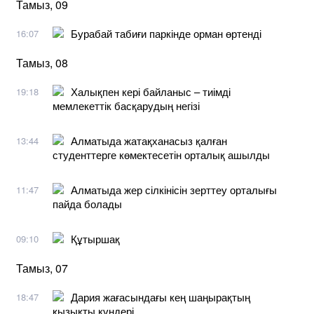
Тамыз, 09
Бурабай табиғи паркінде орман өртенді
16:07
Тамыз, 08
Халықпен кері байланыс – тиімді
19:18
мемлекеттік басқарудың негізі
Алматыда жатақханасыз қалған
13:44
студенттерге көмектесетін орталық ашылды
Алматыда жер сілкінісін зерттеу орталығы
11:47
пайда болады
Құтыршақ
09:10
Тамыз, 07
Дария жағасындағы кең шаңырақтың
18:47
қызықты күндері