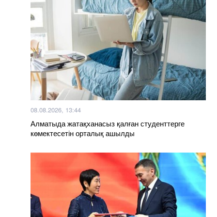
08.08.2026, 13:44
Алматыда жатақханасыз қалған студенттерге
көмектесетін орталық ашылды