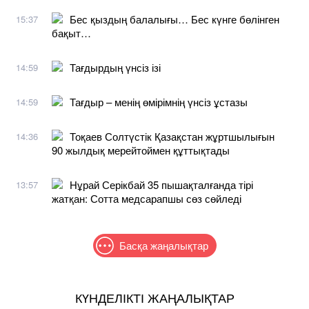
Бес қыздың балалығы… Бес күнге бөлінген
15:37
бақыт…
Тағдырдың үнсіз ізі
14:59
Тағдыр – менің өмірімнің үнсіз ұстазы
14:59
Тоқаев Солтүстік Қазақстан жұртшылығын
14:36
90 жылдық мерейтоймен құттықтады
Нұрай Серікбай 35 пышақталғанда тірі
13:57
жатқан: Сотта медсарапшы сөз сөйледі
Басқа жаңалықтар
КҮНДЕЛІКТІ ЖАҢАЛЫҚТАР