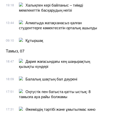
Халықпен кері байланыс – тиімді
19:18
мемлекеттік басқарудың негізі
Алматыда жатақханасыз қалған
13:44
студенттерге көмектесетін орталық ашылды
Құтыршақ
09:10
Тамыз, 07
Дария жағасындағы кең шаңырақтың
18:47
қызықты күндері
Балалық шақтың бал дәурені
18:09
Оңтүстік пен батыста қатты ыстық: 8
17:51
тамызға ауа райы болжамы
Әжеміздің тәртібі және ұмытылмас кино
17:31