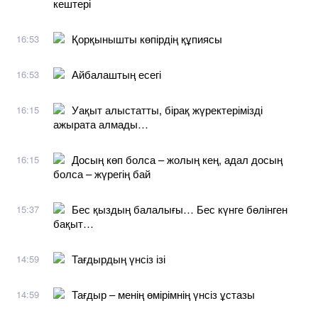
кештері
Қорқынышты көпірдің құпиясы
16:53
Айбалаштың есегі
16:53
Уақыт алыстатты, бірақ жүректерімізді
16:15
ажырата алмады…
Досың көп болса – жолың кең, адал досың
16:15
болса – жүрегің бай
Бес қыздың балалығы… Бес күнге бөлінген
15:37
бақыт…
Тағдырдың үнсіз ізі
14:59
Тағдыр – менің өмірімнің үнсіз ұстазы
14:59