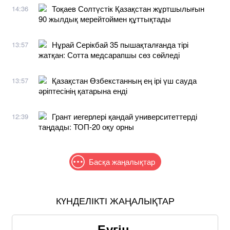
Тоқаев Солтүстік Қазақстан жұртшылығын
14:36
90 жылдық мерейтоймен құттықтады
Нұрай Серікбай 35 пышақталғанда тірі
13:57
жатқан: Сотта медсарапшы сөз сөйледі
Қазақстан Өзбекстанның ең ірі үш сауда
13:57
әріптесінің қатарына енді
Грант иегерлері қандай университеттерді
12:39
таңдады: ТОП-20 оқу орны
Басқа жаңалықтар
КҮНДЕЛІКТІ ЖАҢАЛЫҚТАР
Бүгін,