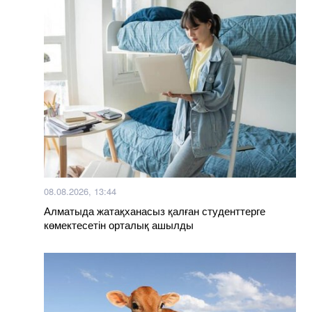
08.08.2026, 13:44
Алматыда жатақханасыз қалған студенттерге
көмектесетін орталық ашылды