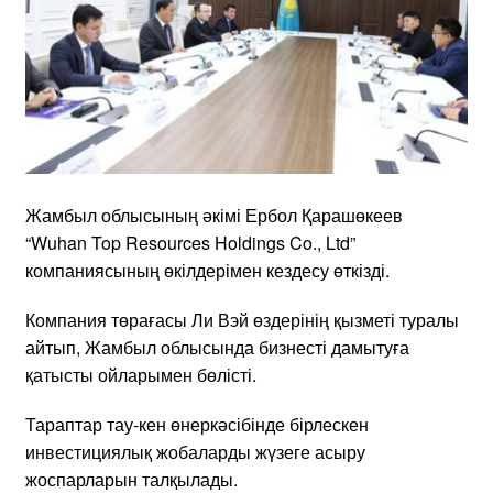
Жамбыл облысының әкімі Ербол Қарашөкеев
“Wuhan Top Resources Holdings Co., Ltd”
компаниясының өкілдерімен кездесу өткізді.
Компания төрағасы Ли Вэй өздерінің қызметі туралы
айтып, Жамбыл облысында бизнесті дамытуға
қатысты ойларымен бөлісті.
Тараптар тау-кен өнеркәсібінде бірлескен
инвестициялық жобаларды жүзеге асыру
жоспарларын талқылады.