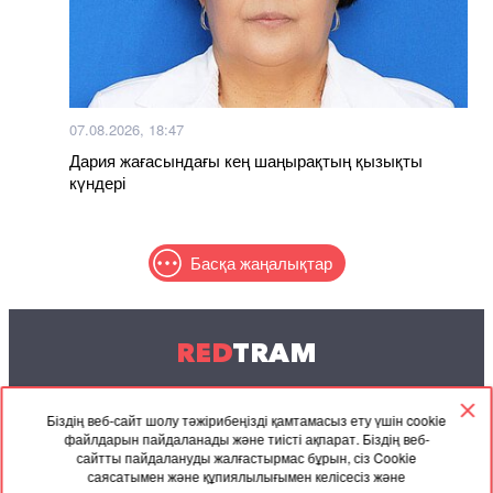
07.08.2026, 18:47
Дария жағасындағы кең шаңырақтың қызықты
күндері
Басқа жаңалықтар
RED
TRAM
© 2004-2026 Redtram, Ltd.
Біздің веб-сайт шолу тәжірибеңізді қамтамасыз ету үшін cookie
файлдарын пайдаланады және тиісті ақпарат. Біздің веб-
Ынтымақтастық
Мұрағат
Байланысу
сайтты пайдалануды жалғастырмас бұрын, сіз Cookie
саясатымен және құпиялылығымен келісесіз және
Серіктес
Келісімі