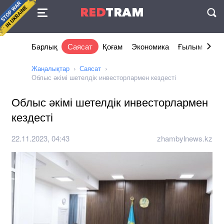
Келісімі
RED
TRAM
П
Барлық
Саясат
Қоғам
Экономика
Ғылым және 
Жаңалықтар
Саясат
Облыс әкімі шетелдік инвесторлармен кездесті
Облыс әкімі шетелдік инвесторлармен
кездесті
22.11.2023, 04:43
zhambylnews.kz