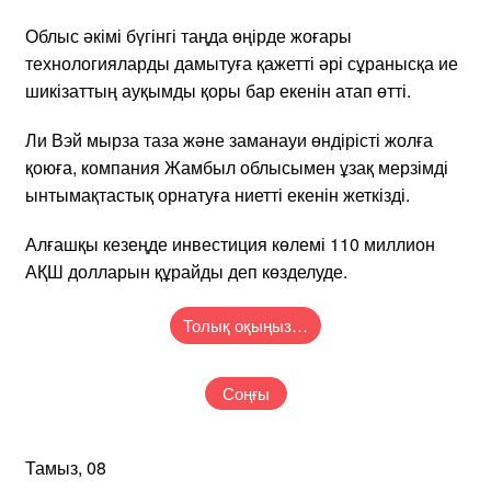
Облыс әкімі бүгінгі таңда өңірде жоғары
технологияларды дамытуға қажетті әрі сұранысқа ие
шикізаттың ауқымды қоры бар екенін атап өтті.
Ли Вэй мырза таза және заманауи өндірісті жолға
қоюға, компания Жамбыл облысымен ұзақ мерзімді
ынтымақтастық орнатуға ниетті екенін жеткізді.
Алғашқы кезеңде инвестиция көлемі 110 миллион
АҚШ долларын құрайды​ деп көзделуде.
Толық оқыңыз…
Соңғы
Тамыз, 08