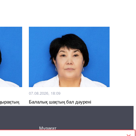
07.08.2026, 18:09
ңырақтың
Балалық шақтың бал дәурені
Мұрағат