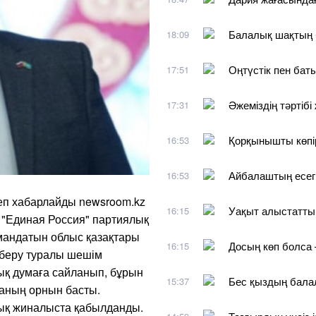
Балалық шақтың 
18:09
Оңтүстік пен бат
17:51
Әжеміздің тәртіб
17:31
Қорқынышты көпі
16:53
Айбалаштың есег
16:53
еп хабарлайды newsroom.kz
Уақыт алыстатты,
16:15
і "Единая Россия" партиялық
мандатын облыс қазақтары
Досың көп болса 
16:15
беру туралы шешім
ық думаға сайланып, бұрын
Бес қыздың бала
15:37
ваның орнын басты.
ық жиналыста қабылданды.