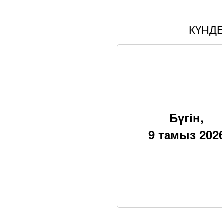
КҮНД
Бүгін,
9 тамыз 202