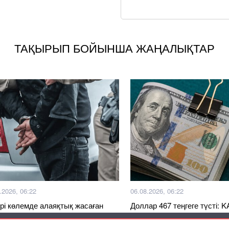
ТАҚЫРЫП БОЙЫНША ЖАҢАЛЫҚТАР
.2026, 06:22
06.08.2026, 06:22
ірі көлемде алаяқтық жасаған
Доллар 467 теңгеге түсті: 
кті Грузиядан экстрадицияланды
теңге нығая бастады