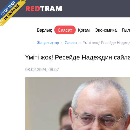
RED
TRAM
Барлық
Саясат
Қоғам
Экономика
Ғыл
Жаңалықтар
Саясат
Үміті жоқ! Ресейде Надеж
Үміті жоқ! Ресейде Надеждин сайл
08.02.2024, 09:57