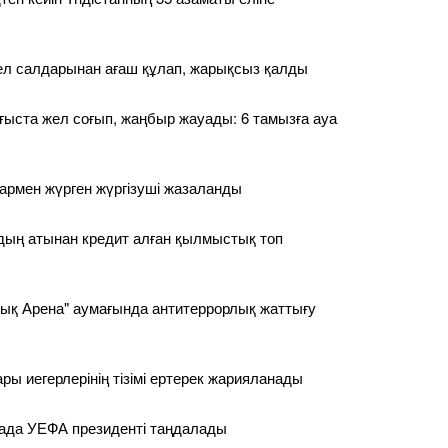
ел салдарынан ағаш құлап, жарықсыз қалды
ғыста жел соғып, жаңбыр жауады: 6 тамызға ауа
армен жүрген жүргізуші жазаланды
дың атынан кредит алған қылмыстық топ
ық Арена" аумағында антитеррорлық жаттығу
ары иегерлерінің тізімі ертерек жарияланады
ада УЕФА президенті таңдалады