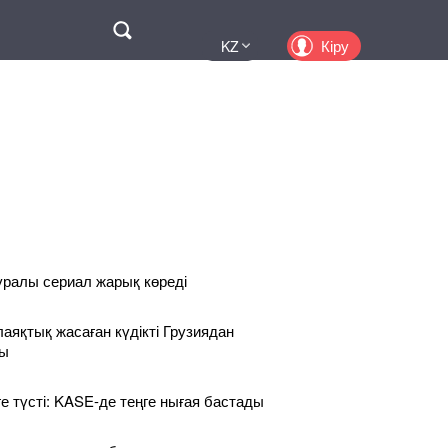
Поиск
Кіру
KZ
UA
EN
PL
RU
уралы сериал жарық көреді
лаяқтық жасаған күдікті Грузиядан
ды
ге түсті: KASE-де теңге нығая бастады