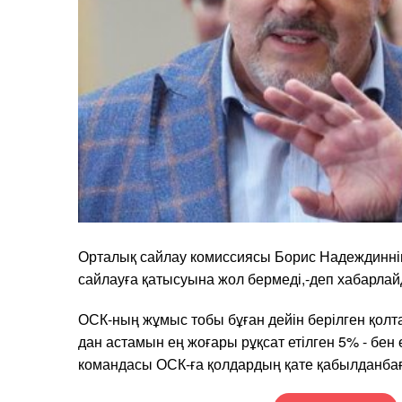
Орталық сайлау комиссиясы Борис Надеждинні
сайлауға қатысуына жол бермеді,-деп хабарла
ОСК-ның жұмыс тобы бұған дейін берілген қолт
дан астамын ең жоғары рұқсат етілген 5% - бен
командасы ОСК-ға қолдардың қате қабылданба