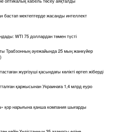
іне оптикалық кабель төсеу аяқталды
н бастап мектептерде жасанды интеллект
ндады: WTI 75 доллардан төмен түсті
ы Трабзонның әуежайында 25 мың жанкүйер
)
 тастаған жүргізуші қасындағы көлікті өртеп жіберді
тталған қаржысынан Украинаға 1,4 млрд еуро
» қор нарығына қанша компания шығарды
ен кейін Үндістанның 35 азаматы еліне