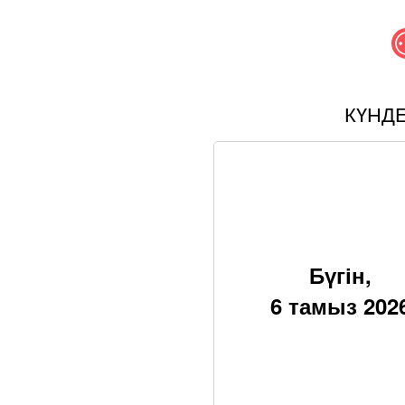
КҮНД
Бүгін,
6 тамыз 202