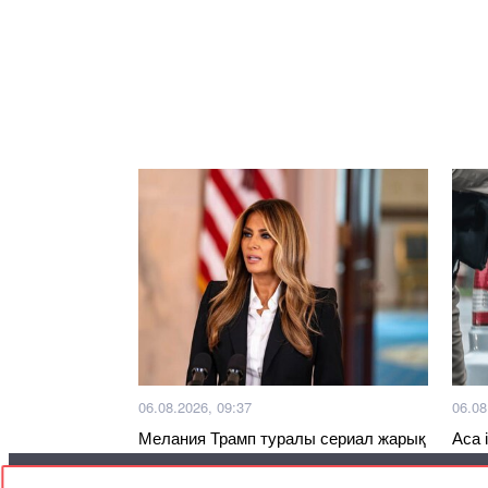
06.08.2026, 09:37
06.08
Мелания Трамп туралы сериал жарық
Аса 
көреді
күді