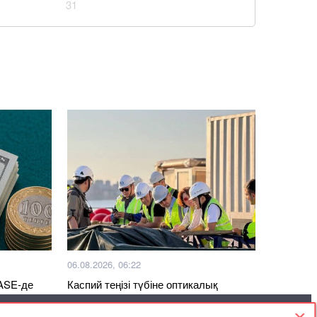
31
06.08.2026, 06:22
KASE-де
Каспий теңізі түбіне оптикалық
кабель төсеу аяқталды