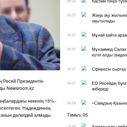
Каспий теңізі түб
06:22
Жаңа оқу жылына
05:07
оқытылады
Мұнай қайта арза
05:07
Мұхаммед Салахт
05:07
күтіп алды (видео
Сіріңкесін сыртқа
05:07
ң Ресей Президентін
ЕО Ресейдің бұға
04:27
йды Newsroom.kz
жібереді
аңбалардағы некенің 15% -
«Самұрық-Қазына
03:08
 есептеген. Надеждиннің
Тамыз, 05
ғанын дәлелдей алмады.
Алматыдағы рейдт
18:56