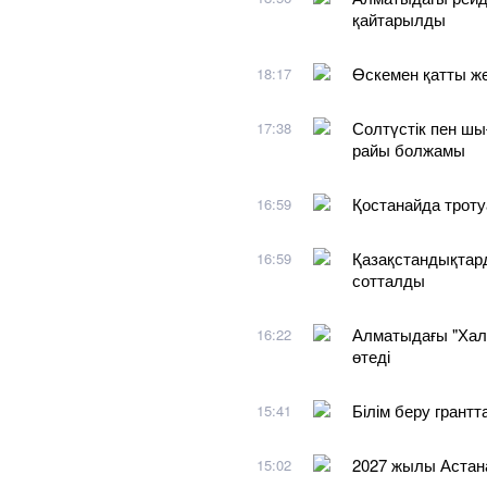
қайтарылды
Өскемен қатты ж
18:17
Солтүстік пен шы
17:38
райы болжамы
Қостанайда троту
16:59
Қазақстандықтар
16:59
сотталды
Алматыдағы "Хал
16:22
өтеді
Білім беру грантт
15:41
2027 жылы Астан
15:02