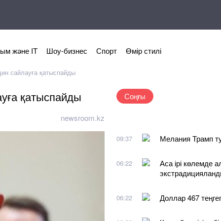
ым және IT
Шоу-бизнес
Спорт
Өмір стилі
дин сайлауға қатыспайды
ауға қатыспайды
Соңғы
newsroom.kz
Мелания Трамп т
09:37
Аса ірі көлемде а
06:22
экстрадициялан
Доллар 467 теңге
06:22