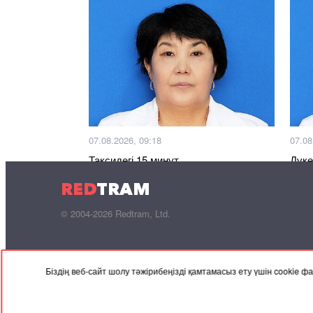
07.08.2026, 09:18
07.08
Таксидегі 15 минут
Дүке
RED
TRAM
© 2004-2026 Redtram, Ltd.
Біздің веб-сайт шолу тәжірибеңізді қамтамасыз ету үшін cookie