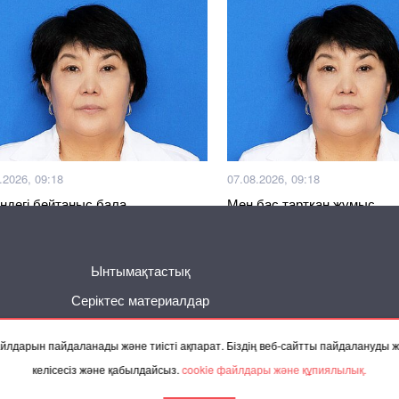
.2026, 09:18
07.08.2026, 09:18
ндегі бейтаныс бала
Мен бас тартқан жұмыс
Басқа жаңалықтар
Ынтымақтастық
Серіктес материалдар
 файлдарын пайдаланады және тиісті ақпарат. Біздің веб-сайтты пайдалануды
келісесіз және қабылдайсыз.
cookie файлдары және құпиялылық.
Байланысу