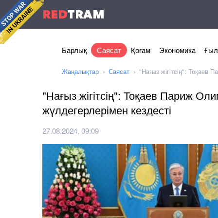
RED
TRAM
Барлық
Саясат
Қоғам
Экономика
Ғыл
Жаңалықтар
Саясат
"Нағыз жігітсің": Тоқаев
"Нағыз жігітсің": Тоқаев Париж О
жүлдегерлерімен кездесті
27.08.2024, 09:09