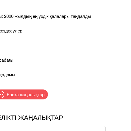
: 2026 жылдың ең үздік қалалары таңдалды
кездесулер
 сабағы
 қадамы
Басқа жаңалықтар
ЕЛІКТІ ЖАҢАЛЫҚТАР