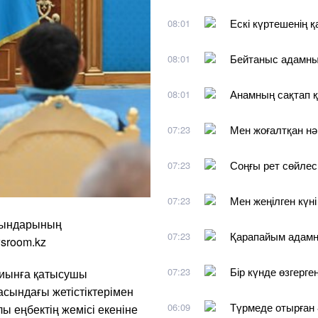
Ескі күртешенің 
08:01
Бейтаныс адамны
08:01
Анамның сақтап қ
08:01
Мен жоғалтқан нә
07:23
Соңғы рет сөйлеск
07:23
Мен жеңілген күні
07:23
йындарының
Қарапайым адамн
07:23
wsroom.kz
Бір күнде өзгерге
07:23
жиынға қатысушы
сындағы жетістіктерімен
Түрмеде отырған
06:09
лы еңбектің жемісі екеніне