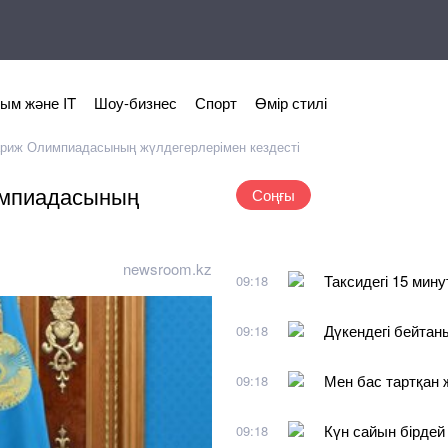
ым және IT
Шоу-бизнес
Спорт
Өмір стилі
 Париж Олимпиадасының жүлдегерлерімен кездесті
лимпиадасының
Соңғы
newsroom.kz
Таксидегі 15 мину
09:18
Дүкендегі бейтан
09:18
Мен бас тартқан
09:18
Күн сайын бірдей 
09:18