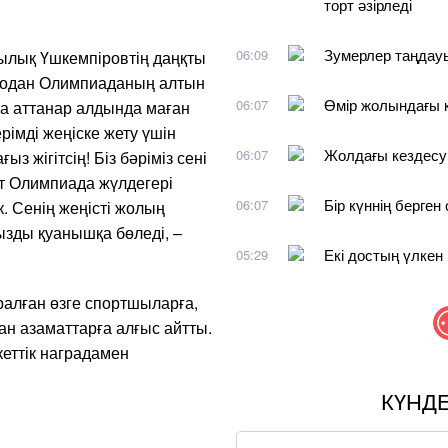
торт әзірледі
Зумерлер таңдауы
06:09
сылық Үшкемпіровтің даңқты
додан Олимпиаданың алтын
Өмір жолындағы 
06:07
а аттанар алдында маған
рімді жеңіске жету үшін
Жолдағы кездесу
06:07
з жігітсің! Біз бәріміз сені
ет Олимпиада жүлдегері
Бір күннің берген
06:07
к. Сенің жеңісті жолың
зды қуанышқа бөледі, –
Екі достың үлкен
05:29
алған өзге спортшыларға,
ан азаматтарға алғыс айтты.
еттік наградамен
КҮНД