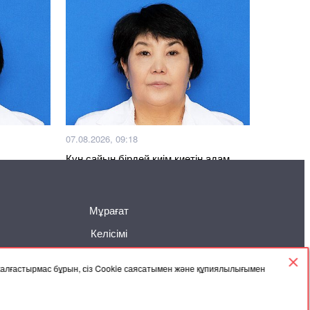
07.08.2026, 09:18
Күн сайын бірдей киім киетін адам
Мұрағат
Келісімі
 жалғастырмас бұрын, сіз Cookie саясатымен және құпиялылығымен