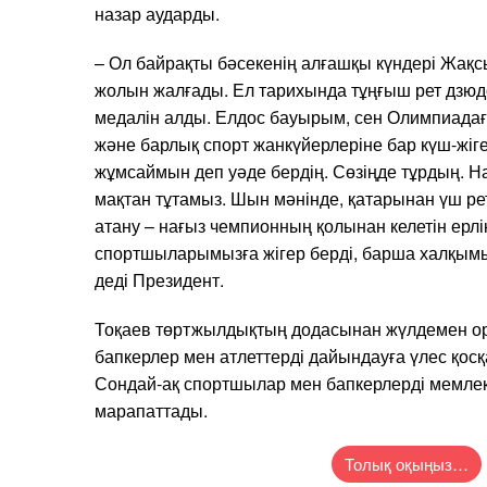
назар аударды.
– Ол байрақты бәсекенің алғашқы күндері Жақ
жолын жалғады. Ел тарихында тұңғыш рет дзю
медалін алды. Елдос бауырым, сен Олимпиадағ
және барлық спорт жанкүйерлеріне бар күш-жіге
жұмсаймын деп уәде бердің. Сөзіңде тұрдың. Нағы
мақтан тұтамыз. Шын мәнінде, қатарынан үш р
атану – нағыз чемпионның қолынан келетін ерлі
спортшыларымызға жігер берді, барша халқымы
деді Президент.
Тоқаев төртжылдықтың додасынан жүлдемен ор
бапкерлер мен атлеттерді дайындауға үлес қосқ
Сондай-ақ спортшылар мен бапкерлерді мемлек
марапаттады.
Толық оқыңыз…