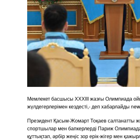
Мемлекет басшысы ХХХІІІ жазғы Олимпиада о
жүлдегерлерімен кездесті,- деп хабарлайды ne
Президент Қасым-Жомарт Тоқаев салтанатты 
спортшылар мен бапкерлерді Париж Олимпиада
құттықтап, әрбір жеңіс зор ерік-жігер мен қажыр