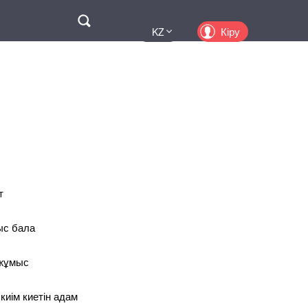
Поиск
Кіру
KZ
UA
EN
PL
RU
т
ыс бала
 жұмыс
киім киетін адам