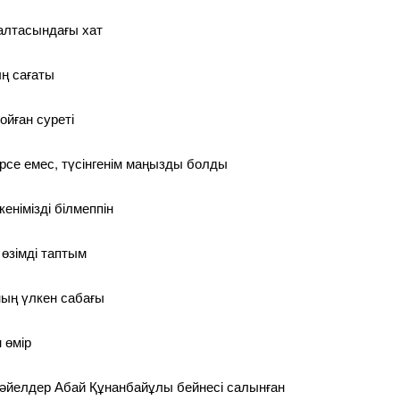
қалтасындағы хат
ң сағаты
ойған суреті
рсе емес, түсінгенім маңызды болды
енімізді білмеппін
 өзімді таптым
ың үлкен сабағы
н өмір
 әйелдер Абай Құнанбайұлы бейнесі салынған