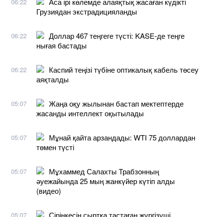
Аса ірі көлемде алаяқтық жасаған күдікті
06:22
Грузиядан экстрадицияланды
Доллар 467 теңгеге түсті: KASE-де теңге
06:22
нығая бастады
Каспий теңізі түбіне оптикалық кабель төсеу
06:22
аяқталды
Жаңа оқу жылынан бастап мектептерде
05:07
жасанды интеллект оқытылады
Мұнай қайта арзандады: WTI 75 доллардан
05:07
төмен түсті
Мұхаммед Салахты Трабзонның
05:07
әуежайында 25 мың жанкүйер күтіп алды
(видео)
Сіріңкесін сыртқа тастаған жүргізуші
05:07