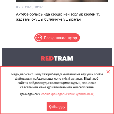
06.08.2026, 13:32
Ақтөбе облысында көршісінен зорлық көрген 15
жастағы оқушы буллингке ұшыраған
Басқа жаңалықтар
RED
TRAM
© 2004-2026 Redtram, Ltd.
Біздің веб-сайт шолу тәжірибеңізді қамтамасыз ету үшін cookie
файлдарын пайдаланады және тиісті ақпарат. Біздің веб-
Ынтымақтастық
Мұрағат
Байланысу
сайтты пайдалануды жалғастырмас бұрын, сіз Cookie
саясатымен және құпиялылығымен келісесіз және
Серіктес
Келісімі
қабылдайсыз.
cookie файлдары және құпиялылық.
материалдар
Қабылдау