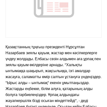
Қазақстанның тұңғыш президенті Нұрсұлтан
Назарбаев зиялы қауым, жастар мен кәсіпкерлерге
үндеу жолдады. Елбасы сөзін алдымен аға ұрпақ пен
зиялы қауым өкілдеріне арнады. "Халықты
ынтымаққа шақырып, жақсылыққа, ізгі амалдар
жасауға, саламатты өмір салтын ұстануға үндеңіздер.
"Ырыс алды – ынтымақ" екенін ұмытпаңыздар.
Жастарды еңбекке, білім алуға, қатарының алды
болуға тәрбиелеңіздер. Ұрпақ алдындағы
жауапкершілік бізді осыған міндеттейді", - деді
Назарбаев бүгінгі үндеуінде. Осыдан кейін Елбасы