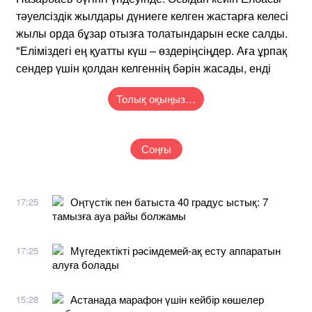
тәуелсіздік жылдары дүниеге келген жастарға келесі
жылы орда бұзар отызға толатындарын еске салды.
"Еліміздегі ең қуатты күш – өздеріңсіңдер. Аға ұрпақ
сендер үшін қолдан келгеннің бәрін жасады, енді
Толық оқыңыз…
Соңғы
Оңтүстік пен батыста 40 градус ыстық: 7
17:25
тамызға ауа райы болжамы
Мүгедектікті рәсімдемей-ақ есту аппаратын
17:25
алуға болады
Астанада марафон үшін кейбір көшелер
15:28