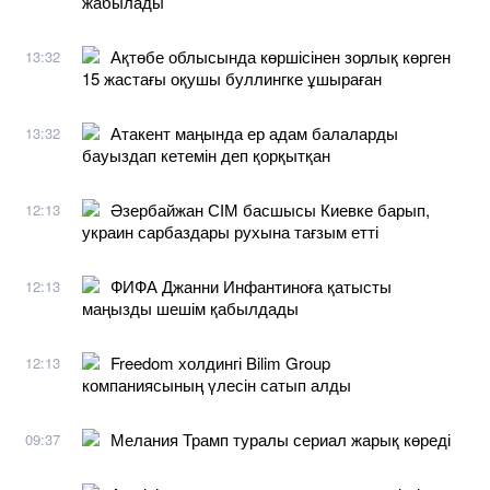
жабылады
Ақтөбе облысында көршісінен зорлық көрген
13:32
15 жастағы оқушы буллингке ұшыраған
Атакент маңында ер адам балаларды
13:32
бауыздап кетемін деп қорқытқан
Әзербайжан СІМ басшысы Киевке барып,
12:13
украин сарбаздары рухына тағзым етті
ФИФА Джанни Инфантиноға қатысты
12:13
маңызды шешім қабылдады
Freedom холдингі Bilim Group
12:13
компаниясының үлесін сатып алды
Мелания Трамп туралы сериал жарық көреді
09:37