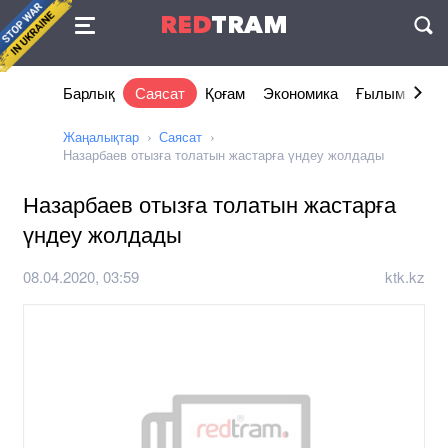
Келісімі
RED
TRAM
П
Барлық
Саясат
Қоғам
Экономика
Ғылым және 
Жаңалықтар
Саясат
Назарбаев отызға толатын жастарға үндеу жолдады
Назарбаев отызға толатын жастарға
үндеу жолдады
08.04.2020, 03:59
ktk.kz