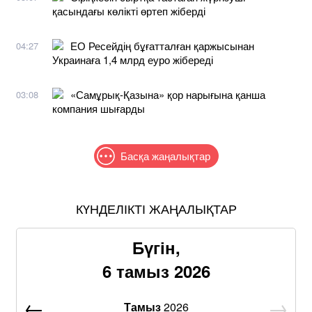
қасындағы көлікті өртеп жіберді
ЕО Ресейдің бұғатталған қаржысынан
04:27
Украинаға 1,4 млрд еуро жібереді
«Самұрық-Қазына» қор нарығына қанша
03:08
компания шығарды
Басқа жаңалықтар
КҮНДЕЛІКТІ ЖАҢАЛЫҚТАР
Бүгін,
6 тамыз 2026
Тамыз
2026