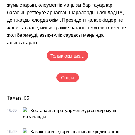
жұмыстарын, әлеуметтік маңызы бар тауарлар
бағасын реттеуге арналған шараларды баяндадым, –
деп жазды елорда әкімі. Президент қала әкімдеріне
және салалық министрлікке бағаның жүгенсіз кетуіне
жол бермеуді, азық-түлік саудасы маңында
алыпсатарлы
Толық оқыңыз…
Соңғы
Тамыз, 05
Қостанайда тротуармен жүрген жүргізуші
16:59
жазаланды
Қазақстандықтардың атынан кредит алған
16:59