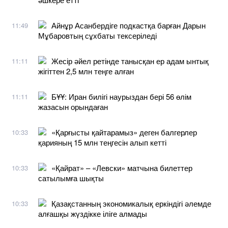
Айнұр Асанбердіге подкастқа барған Дарын
11:49
Мұбаровтың сұхбаты тексеріледі
Жесір әйел ретінде танысқан ер адам ынтық
11:11
жігіттен 2,5 млн теңге алған
БҰҰ: Иран билігі наурыздан бері 56 өлім
11:11
жазасын орындаған
«Қарғысты қайтарамыз» деген балгерлер
10:33
қарияның 15 млн теңгесін алып кетті
«Қайрат» – «Левски» матчына билеттер
10:33
сатылымға шықты
Қазақстанның экономикалық еркіндігі әлемде
10:33
алғашқы жүздікке іліге алмады