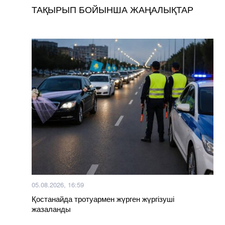
ТАҚЫРЫП БОЙЫНША ЖАҢАЛЫҚТАР
05.08.2026, 16:59
Қостанайда тротуармен жүрген жүргізуші
жазаланды