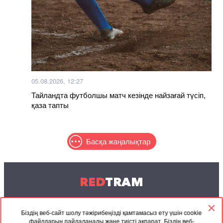
05.08.2026, 12:27
Тайландта футболшы матч кезінде найзағай түсіп,
қаза тапты
Басқа жаңалықтар
RED
TRAM
© 2004-2026 Redtram, Ltd.
Біздің веб-сайт шолу тәжірибеңізді қамтамасыз ету үшін cookie
файлдарын пайдаланады және тиісті ақпарат. Біздің веб-