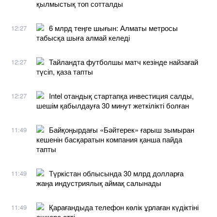
қылмыстық топ сотталды
6 млрд теңге шығын: Алматы метросы
12:27
табысқа шыға алмай келеді
Тайландта футболшы матч кезінде найзағай
12:27
түсіп, қаза тапты
Intel отандық стартапқа инвестиция салды,
12:27
шешім қабылдауға 30 минут жеткілікті болған
Байқоңырдағы «Бәйтерек» ғарыш зымыран
11:49
кешенін басқаратын компания қанша пайда
тапты
Түркістан облысында 30 млрд долларға
11:49
жаңа индустриялық аймақ салынады
Қарағандыда телефон көлік ұрлаған күдіктіні
11:49
әшкере етті