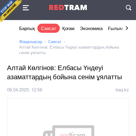
Келісімі
RED
TRAM
П
Барлық
Саясат
Қоғам
Экономика
Ғылым және 
Жаңалықтар
Саясат
Алтай Көлгінов: Елбасы Үндеуі азаматтардың бойына
сенім ұялатты
Алтай Көлгінов: Елбасы Үндеуі
азаматтардың бойына сенім ұялатты
08.04.2020, 12:56
baq.kz