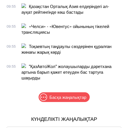
Қазақстан Орталық Азия елдеріндегі әл-
09:55
ауқат рейтингінде көш бастады
«Челси» - «Ювентус» ойынының тікелей
09:55
трансляциясы
Тоқаевтың таңдаулы сөздерінен құралған
09:55
жинағы жарық көрді
"ҚазАвтоЖол" жолаушыларды дәретхана
09:55
артына барып қажет өтеуден бас тартуға
шақырды
Басқа жаңалықтар
КҮНДЕЛІКТІ ЖАҢАЛЫҚТАР