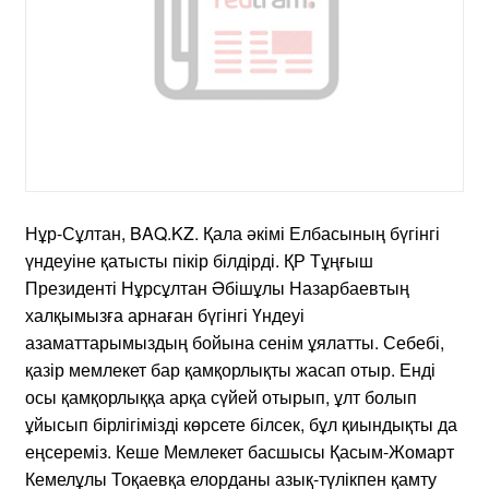
Нұр-Сұлтан, BAQ.KZ. Қала әкімі Елбасының бүгінгі
үндеуіне қатысты пікір білдірді. ҚР Тұңғыш
Президенті Нұрсұлтан Әбішұлы Назарбаевтың
халқымызға арнаған бүгінгі Үндеуі
азаматтарымыздың бойына сенім ұялатты. Себебі,
қазір мемлекет бар қамқорлықты жасап отыр. Енді
осы қамқорлыққа арқа сүйей отырып, ұлт болып
ұйысып бірлігімізді көрсете білсек, бұл қиындықты да
еңсереміз. Кеше Мемлекет басшысы Қасым-Жомарт
Кемелұлы Тоқаевқа елорданы азық-түлікпен қамту