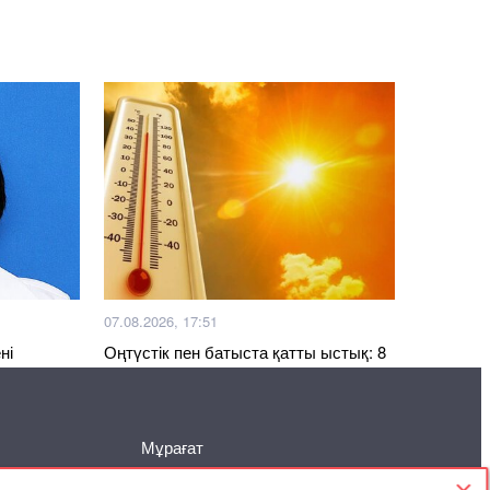
07.08.2026, 17:51
ні
Оңтүстік пен батыста қатты ыстық: 8
тамызға ауа райы болжамы
Мұрағат
Келісімі