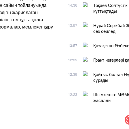
сан сайын тойлануында
Тоқаев Солтүсті
14:36
құттықтады
здігін жариялаған
ліп, сол тұста қолға
Нұрай Серікбай 3
13:57
формалар, мемлекет құру
сөз сөйледі
Қазақстан Өзбекст
13:57
Грант иегерлері 
12:39
Қайтыс болған Нұ
12:39
сұрады
Шымкентте МӘМС 
12:23
жасалды