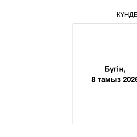
КҮНД
Бүгін,
8 тамыз 202