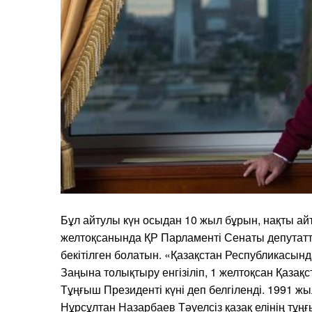
Бұл айтулы күн осыдан 10 жыл бұрын, нақты ай
желтоқсанында ҚР Парламенті Сенаты депута
бекітілген болатын. «Қазақстан Республикасын
Заңына толықтыру енгізіліп, 1 желтоқсан Қаза
Тұңғыш Президенті күні деп белгіленді. 1991 
Нұрсұлтан Назарбаев Тәуелсіз қазақ елінің тұң