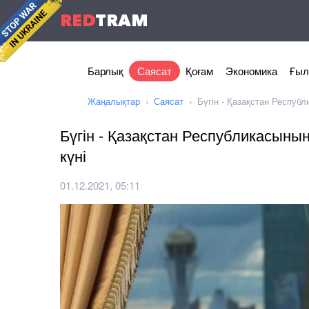
RED
TRAM
Барлық
Саясат
Қоғам
Экономика
Ғыл
Жаңалықтар
Саясат
Бүгін - Қазақстан Респуб
Бүгін - Қазақстан Республикасыны
күні
01.12.2021, 05:11