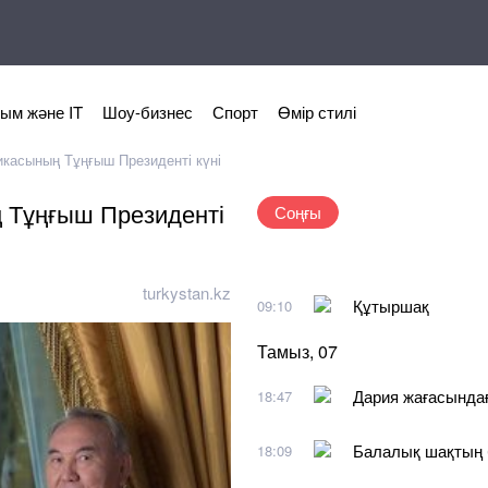
ым және IT
Шоу-бизнес
Спорт
Өмір стилі
ликасының Тұңғыш Президенті күні
ң Тұңғыш Президенті
Соңғы
turkystan.kz
Құтыршақ
09:10
Тамыз, 07
Дария жағасында
18:47
Балалық шақтың 
18:09