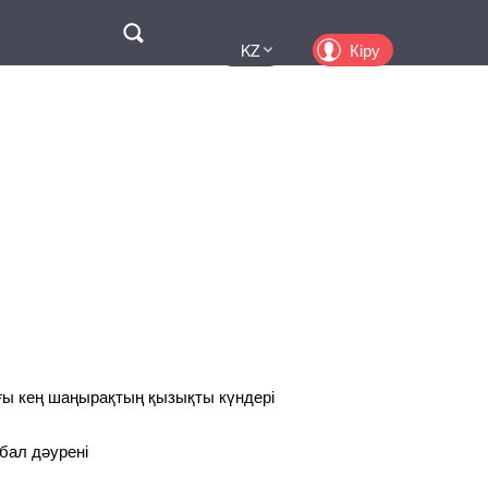
Поиск
Кіру
KZ
UA
EN
PL
RU
ғы кең шаңырақтың қызықты күндері
бал дәурені