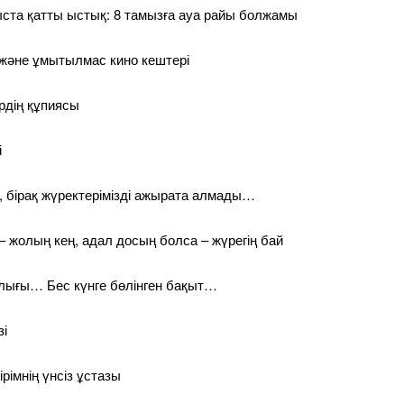
ыста қатты ыстық: 8 тамызға ауа райы болжамы
і және ұмытылмас кино кештері
рдің құпиясы
і
 бірақ жүректерімізді ажырата алмады…
– жолың кең, адал досың болса – жүрегің бай
лығы… Бес күнге бөлінген бақыт…
зі
ірімнің үнсіз ұстазы