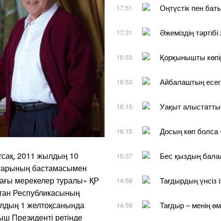
Оңтүстік пен бат
17:51
Әжеміздің тәртіб
17:31
Қорқынышты көпі
16:53
Айбалаштың есег
16:53
Уақыт алыстатты,
16:15
Досың көп болса 
16:15
тсақ, 2011 жылдың 10
Бес қыздың бала
15:37
ттарының бастамасымен
дағы мерекелер туралы» ҚР
Тағдырдың үнсіз і
14:59
қстан Республикасының
жылдың 1 желтоқсанында
Тағдыр – менің өм
14:59
ғыш Президенті ретінде