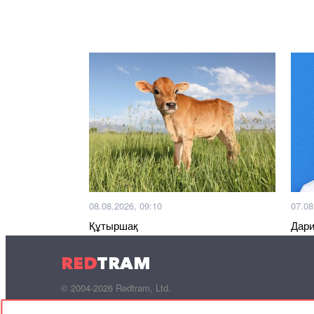
08.08.2026, 09:10
07.08
Құтыршақ
Дари
қызы
RED
TRAM
© 2004-2026 Redtram, Ltd.