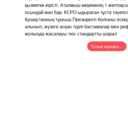
қызметке кірісті. Аталмыш мерекенің 1 желтоқ
осындай мән бар. КСРО ыдыраған тұста тәуелсі
Қазақстанның тұңғыш Президенті болғаны ескері
алынып, жүзеге асқан түрлі бастамалар мен ре
жолында жасалауы тиіс стандартты шарал
Толық оқыңыз…