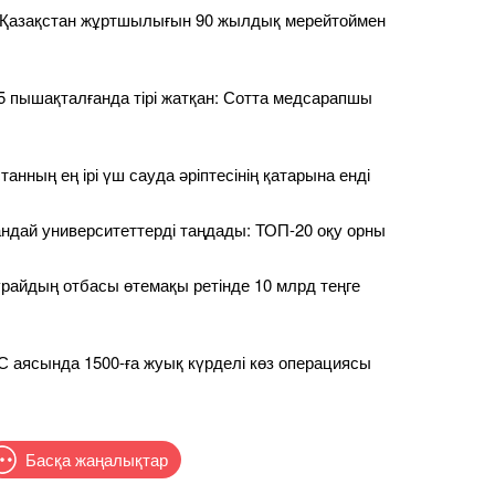
к Қазақстан жұртшылығын 90 жылдық мерейтоймен
5 пышақталғанда тірі жатқан: Сотта медсарапшы
анның ең ірі үш сауда әріптесінің қатарына енді
қандай университеттерді таңдады: ТОП-20 оқу орны
райдың отбасы өтемақы ретінде 10 млрд теңге
аясында 1500-ға жуық күрделі көз операциясы
Басқа жаңалықтар