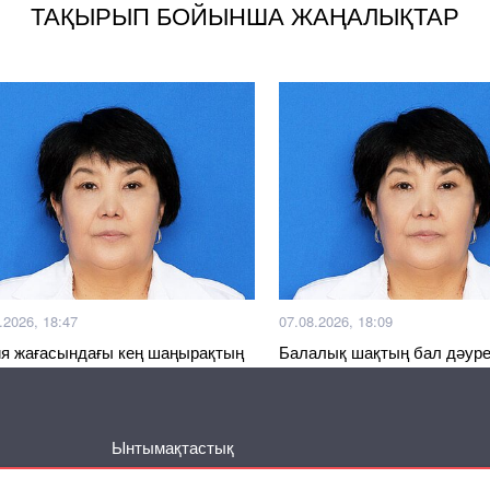
ТАҚЫРЫП БОЙЫНША ЖАҢАЛЫҚТАР
.2026, 18:47
07.08.2026, 18:09
я жағасындағы кең шаңырақтың
Балалық шақтың бал дәуре
қты күндері
Ынтымақтастық
Басқа жаңалықтар
Серіктес материалдар